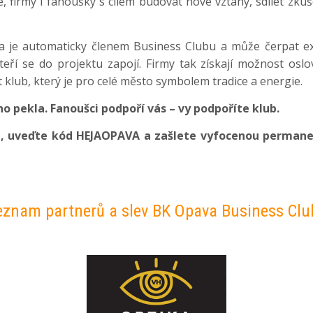
, firmy i fanoušky s cílem budovat nové vztahy, sdílet zkuš
 je automaticky členem Business Clubu a může čerpat ex
eří se do projektu zapojí. Firmy tak získají možnost oslovi
klub, který je pro celé město symbolem tradice a energie.
o pekla. Fanoušci podpoří vás – vy podpoříte klub.
rů, uveďte kód HEJAOPAVA a zašlete vyfocenou perman
eznam partnerů a slev BK Opava Business Clu