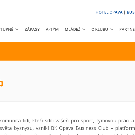
HOTEL OPAVA
|
BUS
STUPNÉ
ZÁPASY
A-TÝM
MLÁDEŽ
O KLUBU
PARTNE
b
omunita lidí, kteří sdílí vášeň pro sport, týmovou práci a
o světa byznysu, vznikl BK Opava Business Club – platform