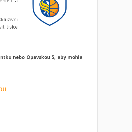
enosti a
kluzivní
t tisíce
entku nebo Opavskou 5, aby mohla
bu