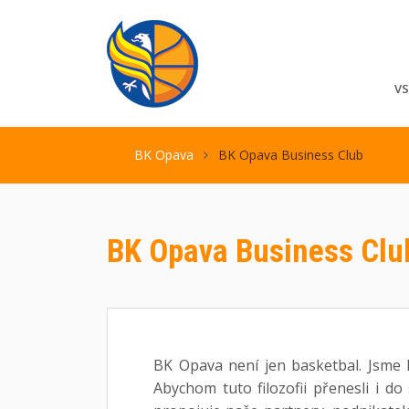
V
BK Opava
BK Opava Business Club
BK Opava Business Clu
BK Opava není jen basketbal. Jsme k
Abychom tuto filozofii přenesli i d