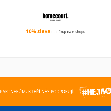
10% sleva
na nákup na e-shopu
PARTNERŮM, KTEŘÍ NÁS PODPORUJÍ!