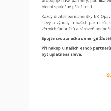
propojuje naše partnery, podnikatele
hledat společné příležitosti.
Každý držitel permanentky BK Opava
slevy a výhody u našich partnerů, kt
věrných fanoušků a zároveň podpořit 
Spojte svou značku s energií Žlutéh
Při nákup u našich eshop partne
být uplatněna sleva.
S