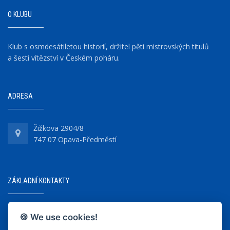
O KLUBU
Klub s osmdesátiletou historií, držitel pěti mistrovských titulů
a šesti vítězství v Českém poháru.
ADRESA
Žižkova 2904/8
747 07 Opava-Předměstí
ZÁKLADNÍ KONTAKTY
+420 737 218 679
🍪 We use cookies!