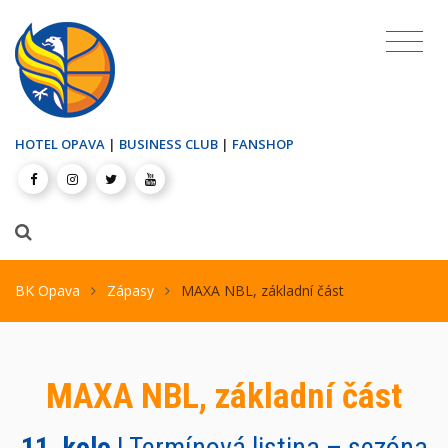
HOTEL OPAVA
|
BUSINESS CLUB
|
FANSHOP
BK Opava
Zápasy
MAXA NBL, základní část
MAXA NBL, základní část
11. kolo
| Termínová listina – sezóna