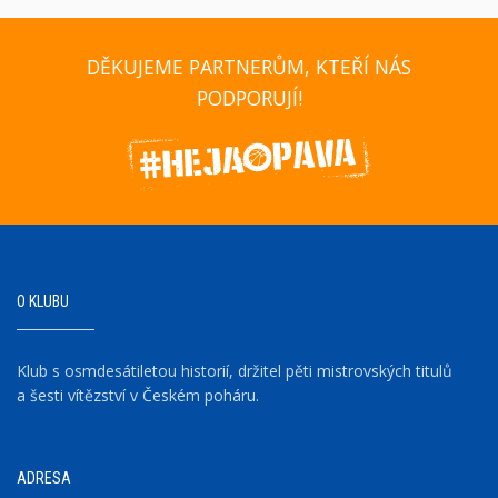
DĚKUJEME PARTNERŮM, KTEŘÍ NÁS
PODPORUJÍ!
O KLUBU
Klub s osmdesátiletou historií, držitel pěti mistrovských titulů
a šesti vítězství v Českém poháru.
ADRESA