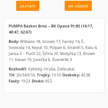
záznam
po zápase
PUMPA Basket Brno – BK Opava 91:85 (16:17,
40:47, 62:67)
Body:
Williams 18, Groves 17, Farský 14, Š.
Svoboda 14, Kejval 10, Půlpan 6, Stráněl 5, Kalu 4,
Jansa 3 – Puršl 22, Šiřina 20, Motyčka 13, Brown
11, Kavan 10, Jurečka 6, Švandrlík 3.
Rozhodčí:
Vyklický, Hruša, Zatloukal.
TH:
20/34:9/16.
Trojky:
13:10.
Doskoky:
42:38.
Fauly:
19:23.
Diváci:
652.