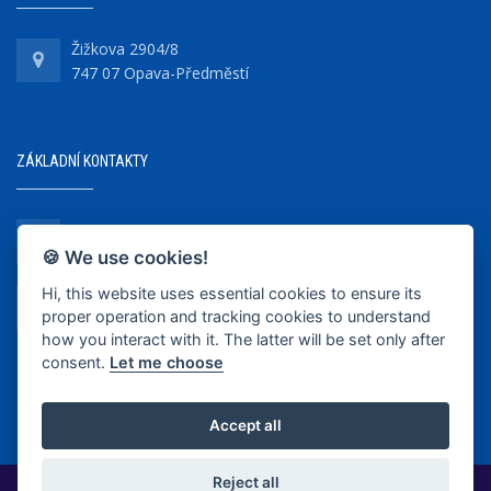
Žižkova 2904/8
747 07 Opava-Předměstí
ZÁKLADNÍ KONTAKTY
+420 737 218 679
🍪 We use cookies!
Hi, this website uses essential cookies to ensure its
info@bkopava.cz
proper operation and tracking cookies to understand
www.bkopava.cz
how you interact with it. The latter will be set only after
consent.
Let me choose
Accept all
Reject all