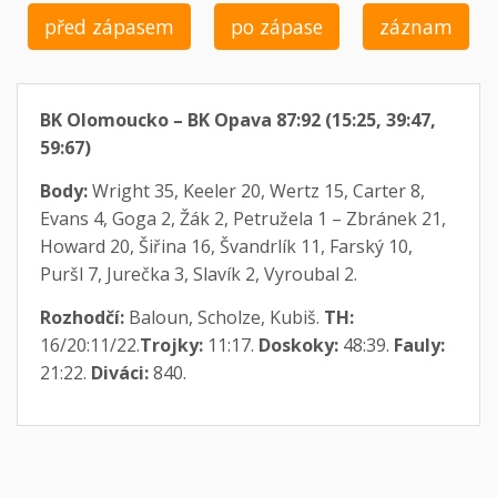
před zápasem
po zápase
záznam
BK Olomoucko – BK Opava 87:92 (15:25, 39:47,
59:67)
Body:
Wright 35, Keeler 20, Wertz 15, Carter 8,
Evans 4, Goga 2, Žák 2, Petružela 1 – Zbránek 21,
Howard 20, Šiřina 16, Švandrlík 11, Farský 10,
Puršl 7, Jurečka 3, Slavík 2, Vyroubal 2.
Rozhodčí:
Baloun, Scholze, Kubiš.
TH:
16/20:11/22.
Trojky:
11:17.
Doskoky:
48:39.
Fauly:
21:22.
Diváci:
840.