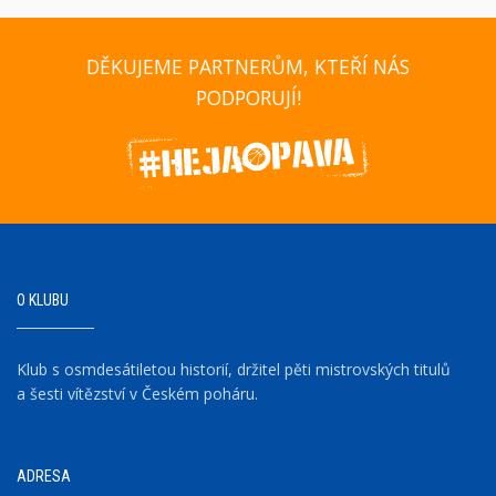
DĚKUJEME PARTNERŮM, KTEŘÍ NÁS
PODPORUJÍ!
O KLUBU
Klub s osmdesátiletou historií, držitel pěti mistrovských titulů
a šesti vítězství v Českém poháru.
ADRESA