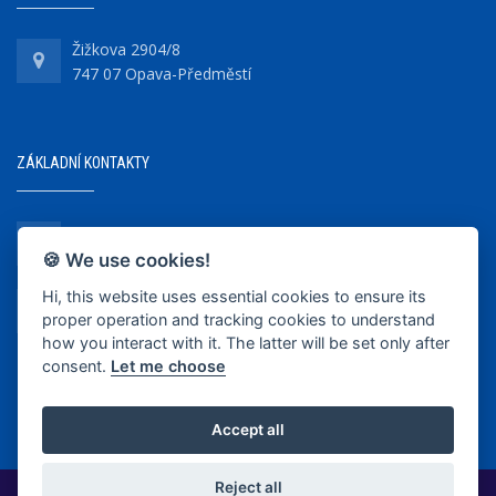
Žižkova 2904/8
747 07 Opava-Předměstí
ZÁKLADNÍ KONTAKTY
+420 737 218 679
🍪 We use cookies!
Hi, this website uses essential cookies to ensure its
info@bkopava.cz
proper operation and tracking cookies to understand
www.bkopava.cz
how you interact with it. The latter will be set only after
consent.
Let me choose
Accept all
Reject all