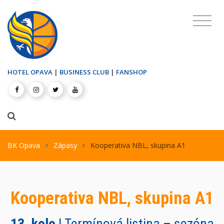
HOTEL OPAVA
|
BUSINESS CLUB
|
FANSHOP
BK Opava
Zápasy
Kooperativa NBL, skupina A1
Kooperativa NBL, skupina A1
13. kolo
| Termínová listina – sezóna