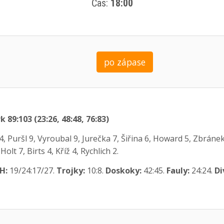
Čas:
18:00
po zápase
89:103 (23:26, 48:48, 76:83)
14, Puršl 9, Vyroubal 9, Jurečka 7, Šiřina 6, Howard 5, Zbrá
lt 7, Birts 4, Kříž 4, Rychlich 2.
H:
19/24:17/27.
Trojky:
10:8.
Doskoky:
42:45.
Fauly:
24:24.
Di