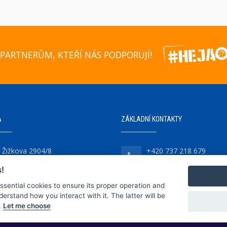
PARTNERŮM, KTEŘÍ NÁS PODPORUJÍ!
A
ZÁKLADNÍ KONTAKTY
Žižkova 2904/8
+420 737 218 679
747 07 Opava-Předměstí
!
essential cookies to ensure its proper operation and
derstand how you interact with it. The latter will be
.
Let me choose