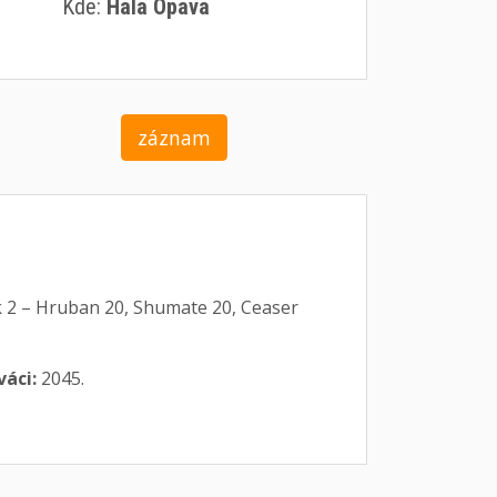
Kde:
Hala Opava
záznam
nek 2 – Hruban 20, Shumate 20, Ceaser
váci:
2045.