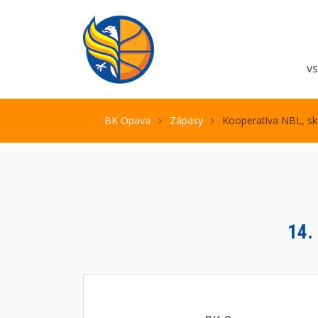
V
BK Opava
Zápasy
Kooperativa NBL, sk
14.