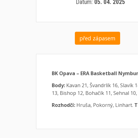
Datum:
05. 04. 2025
před zápasem
BK Opava – ERA Basketball Nymburk 
Body:
Kavan 21, Švandrlík 16, Slavík 
13, Bishop 12, Bohačík 11, Sehnal 10, Ho
Rozhodčí:
Hruša, Pokorný, Linhart.
T