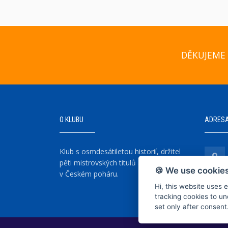
DĚKUJEME 
O KLUBU
ADRES
Klub s osmdesátiletou historií, držitel
pěti mistrovských titulů a šesti vítězství
🍪 We use cookies
v Českém poháru.
Hi, this website uses 
tracking cookies to un
set only after consent