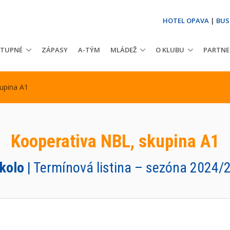
HOTEL OPAVA
|
BUS
STUPNÉ
ZÁPASY
A-TÝM
MLÁDEŽ
O KLUBU
PARTNE
upina A1
Kooperativa NBL, skupina A1
 kolo
| Termínová listina – sezóna 2024/