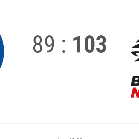
89
:
103