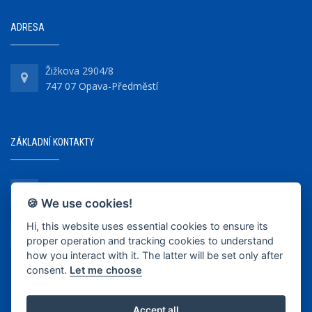
ADRESA
Žižkova 2904/8
747 07 Opava-Předměstí
ZÁKLADNÍ KONTAKTY
+420 737 218 679
🍪 We use cookies!
Hi, this website uses essential cookies to ensure its
info@bkopava.cz
proper operation and tracking cookies to understand
www.bkopava.cz
how you interact with it. The latter will be set only after
consent.
Let me choose
Accept all