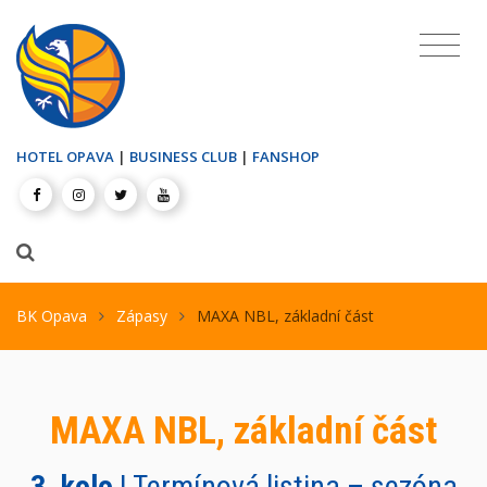
HOTEL OPAVA
|
BUSINESS CLUB
|
FANSHOP
BK Opava
Zápasy
MAXA NBL, základní část
MAXA NBL, základní část
3. kolo
| Termínová listina – sezóna