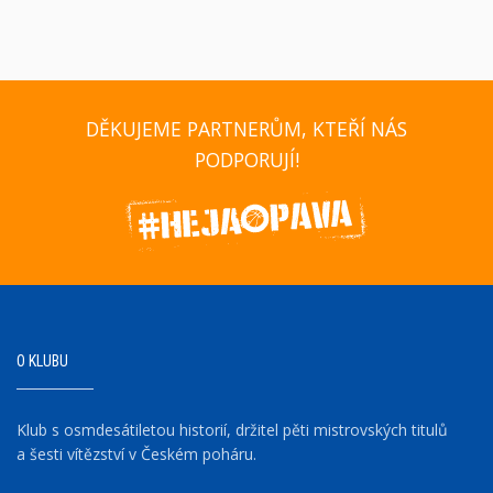
DĚKUJEME PARTNERŮM, KTEŘÍ NÁS
PODPORUJÍ!
O KLUBU
Klub s osmdesátiletou historií, držitel pěti mistrovských titulů
a šesti vítězství v Českém poháru.