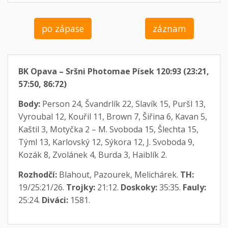
po zápase
záznam
BK Opava – Sršni Photomae Písek 120:93 (23:21,
57:50, 86:72)
Body:
Person 24, Švandrlík 22, Slavík 15, Puršl 13,
Vyroubal 12, Kouřil 11, Brown 7, Šiřina 6, Kavan 5,
Kaštil 3, Motyčka 2 – M. Svoboda 15, Šlechta 15,
Týml 13, Karlovský 12, Sýkora 12, J. Svoboda 9,
Kozák 8, Zvolánek 4, Burda 3, Haiblík 2.
Rozhodčí:
Blahout, Pazourek, Melichárek.
TH:
19/25:21/26.
Trojky:
21:12.
Doskoky:
35:35.
Fauly:
25:24.
Diváci:
1581.