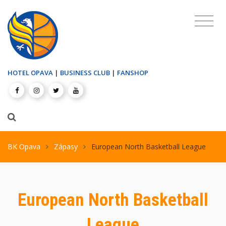
HOTEL OPAVA
|
BUSINESS CLUB
|
FANSHOP
BK Opava
Zápasy
European North Basketball League
European North Basketball
League