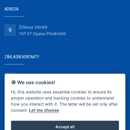
ADRESA
Žižkova 2904/8
747 07 Opava-Předměstí
ZÁKLADNÍ KONTAKTY
+420 737 218 679
🍪 We use cookies!
Hi, this website uses essential cookies to ensure its
info@bkopava.cz
proper operation and tracking cookies to understand
www.bkopava.cz
how you interact with it. The latter will be set only after
consent.
Let me choose
Accept all