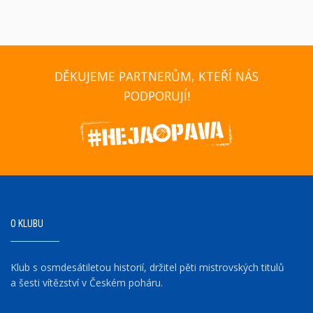
DĚKUJEME PARTNERŮM, KTEŘÍ NÁS
PODPORUJÍ!
O KLUBU
Klub s osmdesátiletou historií, držitel pěti mistrovských titulů
a šesti vítězství v Českém poháru.