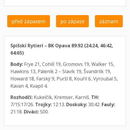
před zápasem
po zápase
záznam
Spišskí Rytieri – BK Opava 89:92 (24:24, 46:42,
64:65)
Body:
Frye 21, Cohill 19, Gromovs 19, Walker 15,
Hawkins 13, Páleník 2 – Slavík 19, Švandrlík 19,
Howard 18, Farský 9, Puršl 8, Kouřil 6, Vyroubal 5,
Kavan 4, Kvapil 4.
Rozhodčí:
Kukelčík, Kremser, Karniš.
TH:
7/15:17/26.
Trojky:
12:13.
Doskoky:
30:42.
Fauly:
21:18.
Diváci:
500.