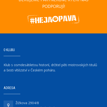
PODPORUJÍ!
O KLUBU
Klub s osmdesátiletou historií, držitel pěti mistrovských titulů
a šesti vítězství v Českém poháru.
ADRESA
Žižkova 2904/8