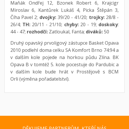
Maňák Ondřej 12, Bzonek Robert 6, Krajcigr
Miroslav 6, Kantůrek Lukáš 4, Picka Štěpán 3,
Číha Pavel 2;
dvojky:
39/20 - 41/20;
trojky:
28/8 -
26/4;
TH:
20/11 - 21/10;
chyby:
20 - 19;
doskoky
:
44 - 47;
rozhodčí:
Zatloukal, Fanta;
diváků:
50
Druhý opavský prvoligový zástupce Basket Opava
2010 podlehl doma celku SA Komfort Brno 74:94 a
v dalším kole pojede na horkou půdu Zlína. BK
Opava B v tomtéž 5. kole pocestuje do Pardubic a
v dalším kole bude hrát v Prostějově s BCM
Orli (výměna pořadatelství).
DĚKUJEME PARTNERŮM, KTEŘÍ NÁS