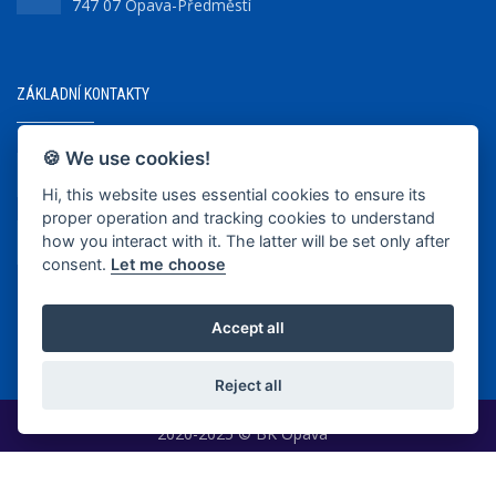
747 07 Opava-Předměstí
ZÁKLADNÍ KONTAKTY
🍪 We use cookies!
+420 737 218 679
Hi, this website uses essential cookies to ensure its
proper operation and tracking cookies to understand
info@bkopava.cz
how you interact with it. The latter will be set only after
www.bkopava.cz
consent.
Let me choose
Accept all
Reject all
2020-2025 © BK Opava
|
Vytvořil
WEB-KLUB.cz
|
Cookies