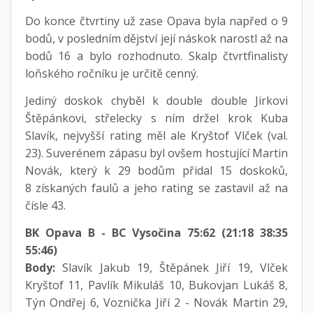
Do konce čtvrtiny už zase Opava byla napřed o 9
bodů, v posledním dějství její náskok narostl až na
bodů 16 a bylo rozhodnuto. Skalp čtvrtfinalisty
loňského ročníku je určitě cenný.
Jediný doskok chyběl k double double Jirkovi
Štěpánkovi, střelecky s ním držel krok Kuba
Slavík, nejvyšší rating měl ale Kryštof Vlček (val.
23). Suverénem zápasu byl ovšem hostující Martin
Novák, který k 29 bodům přidal 15 doskoků,
8 získaných faulů a jeho rating se zastavil až na
čísle 43.
BK Opava B - BC Vysočina 75:62 (21:18 38:35
55:46)
Body:
Slavík Jakub 19, Štěpánek Jiří 19, Vlček
Kryštof 11, Pavlík Mikuláš 10, Bukovjan Lukáš 8,
Týn Ondřej 6, Voznička Jiří 2 - Novák Martin 29,