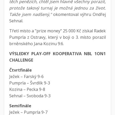
těch penězích, chtěl jsem hlavně všechny porazit,
protože takový turnaj je možná jednou za život.
Takže jsem nadšený,"
okomentoval výhru Ondřej
Sehnal.
Třetí místo a "prize money" 25 000 Kč získal Radek
Pumprla z Ostravy, který v boji o 3. místo porazil
brněnského Jana Kozinu 9:6.
VÝSLEDKY PLAY-OFF KOOPERATIVA NBL 1ON1
CHALLENGE
Čtvrtfinále
Ježek – Farský 9-6
Pumprla – Švrdlík 9-3
Kozina – Pecka 9-8
Sehnal – Svoboda 9-3
Semifinále
Ježek – Pumprla 9-7