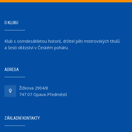
O KLUBU
Klub s osmdesátiletou historií, držitel pěti mistrovských titulů
a šesti vítězství v Českém poháru.
ADRESA
Žižkova 2904/8
747 07 Opava-Předměstí
ZÁKLADNÍ KONTAKTY