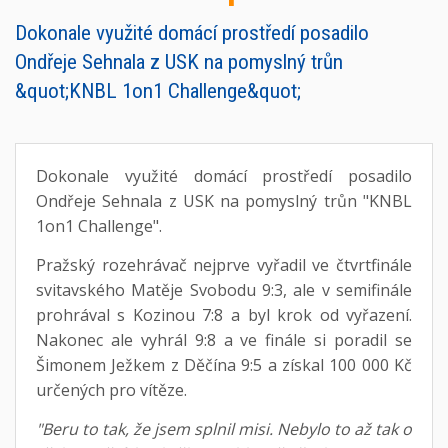
Dokonale využité domácí prostředí posadilo
Ondřeje Sehnala z USK na pomyslný trůn
&quot;KNBL 1on1 Challenge&quot;
Dokonale využité domácí prostředí posadilo
Ondřeje Sehnala z USK na pomyslný trůn "KNBL
1on1 Challenge".
Pražský rozehrávač nejprve vyřadil ve čtvrtfinále
svitavského Matěje Svobodu 9:3, ale v semifinále
prohrával s Kozinou 7:8 a byl krok od vyřazení.
Nakonec ale vyhrál 9:8 a ve finále si poradil se
Šimonem Ježkem z Děčína 9:5 a získal 100 000 Kč
určených pro vítěze.
"Beru to tak, že jsem splnil misi. Nebylo to až tak o