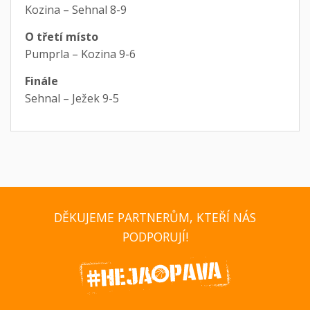
Kozina – Sehnal 8-9
O třetí místo
Pumprla – Kozina 9-6
Finále
Sehnal – Ježek 9-5
DĚKUJEME PARTNERŮM, KTEŘÍ NÁS
PODPORUJÍ!