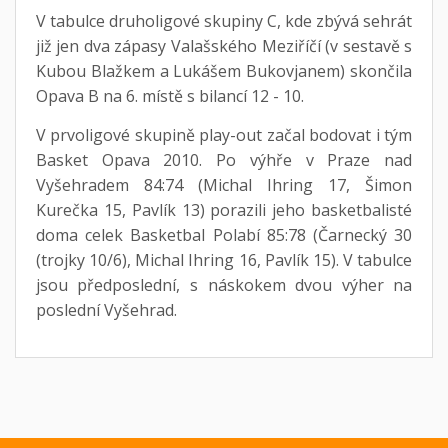
V tabulce druholigové skupiny C, kde zbývá sehrát
již jen dva zápasy Valašského Meziříčí (v sestavě s
Kubou Blažkem a Lukášem Bukovjanem) skončila
Opava B na 6. místě s bilancí 12 - 10.
V prvoligové skupině play-out začal bodovat i tým
Basket Opava 2010. Po výhře v Praze nad
Vyšehradem 84:74 (Michal Ihring 17, Šimon
Kurečka 15, Pavlík 13) porazili jeho basketbalisté
doma celek Basketbal Polabí 85:78 (Čarnecký 30
(trojky 10/6), Michal Ihring 16, Pavlík 15). V tabulce
jsou předposlední, s náskokem dvou výher na
poslední Vyšehrad.