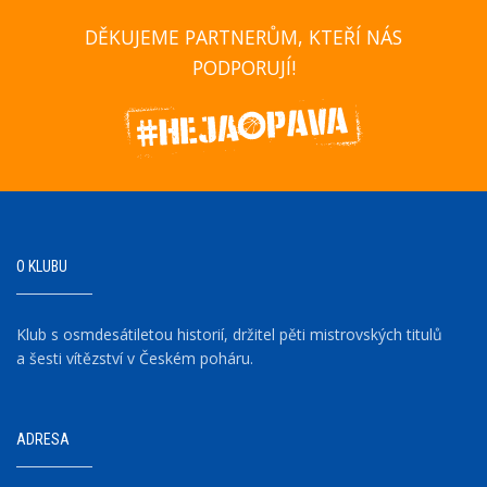
DĚKUJEME PARTNERŮM, KTEŘÍ NÁS
PODPORUJÍ!
O KLUBU
Klub s osmdesátiletou historií, držitel pěti mistrovských titulů
a šesti vítězství v Českém poháru.
ADRESA