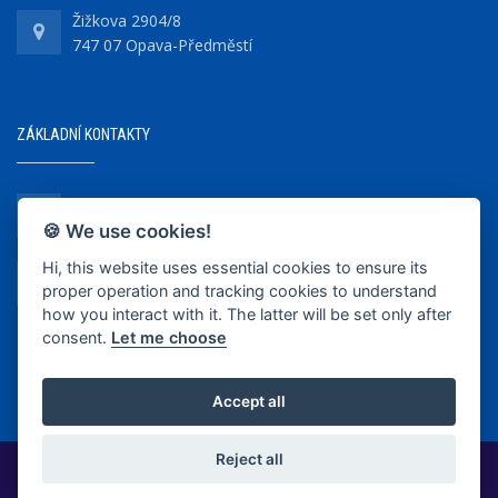
Žižkova 2904/8
747 07 Opava-Předměstí
ZÁKLADNÍ KONTAKTY
+420 737 218 679
🍪 We use cookies!
Hi, this website uses essential cookies to ensure its
info@bkopava.cz
proper operation and tracking cookies to understand
www.bkopava.cz
how you interact with it. The latter will be set only after
consent.
Let me choose
Accept all
Reject all
2020-2025 © BK Opava