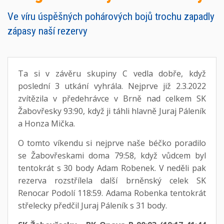
Ve víru úspěšných pohárových bojů trochu zapadly
zápasy naší rezervy
Ta si v závěru skupiny C vedla dobře, když
poslední 3 utkání vyhrála. Nejprve již 2.3.2022
zvítězila v předehrávce v Brně nad celkem SK
Žabovřesky 93:90, když ji táhli hlavně Juraj Páleník
a Honza Mička.
O tomto víkendu si nejprve naše béčko poradilo
se Žabovřeskami doma 79:58, když vůdcem byl
tentokrát s 30 body Adam Robenek. V neděli pak
rezerva rozstřílela další brněnský celek SK
Renocar Podolí 118:59. Adama Robenka tentokrát
střelecky předčil Juraj Páleník s 31 body.