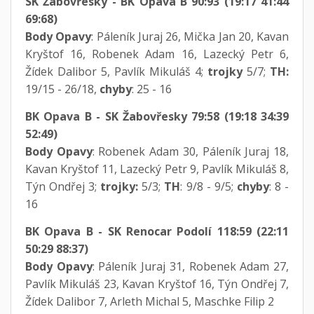
SK Žabovřesky - BK Opava B 90:93 (19:17 41:44
69:68)
Body Opavy
: Páleník Juraj 26, Mička Jan 20, Kavan
Kryštof 16, Robenek Adam 16, Lazecký Petr 6,
Žídek Dalibor 5, Pavlík Mikuláš 4;
trojky
5/7;
TH:
19/15 - 26/18,
chyby
: 25 - 16
BK Opava B - SK Žabovřesky 79:58 (19:18 34:39
52:49)
Body Opavy
: Robenek Adam 30, Páleník Juraj 18,
Kavan Kryštof 11, Lazecký Petr 9, Pavlík Mikuláš 8,
Týn Ondřej 3;
trojky:
5/3;
TH
: 9/8 - 9/5;
chyby
: 8 -
16
BK Opava B - SK Renocar Podolí 118:59 (22:11
50:29 88:37)
Body Opavy
: Páleník Juraj 31, Robenek Adam 27,
Pavlík Mikuláš 23, Kavan Kryštof 16, Týn Ondřej 7,
Žídek Dalibor 7, Arleth Michal 5, Maschke Filip 2