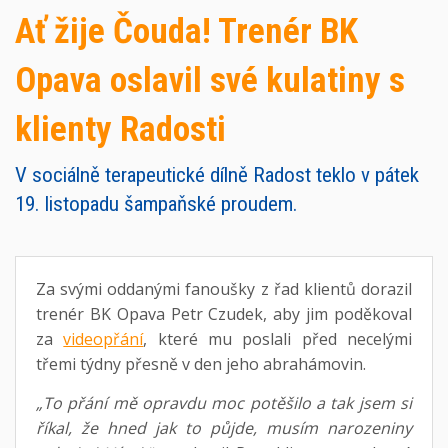
Ať žije Čouda! Trenér BK
Opava oslavil své kulatiny s
klienty Radosti
V sociálně terapeutické dílně Radost teklo v pátek
19. listopadu šampaňské proudem.
Za svými oddanými fanoušky z řad klientů dorazil
trenér BK Opava Petr Czudek, aby jim poděkoval
za
videopřání
, které mu poslali před necelými
třemi týdny přesně v den jeho abrahámovin.
„To přání mě opravdu moc potěšilo a tak jsem si
říkal, že hned jak to půjde, musím narozeniny