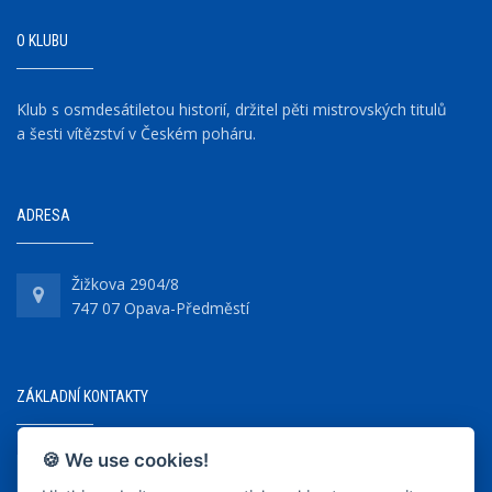
O KLUBU
Klub s osmdesátiletou historií, držitel pěti mistrovských titulů
a šesti vítězství v Českém poháru.
ADRESA
Žižkova 2904/8
747 07 Opava-Předměstí
ZÁKLADNÍ KONTAKTY
🍪 We use cookies!
+420 737 218 679