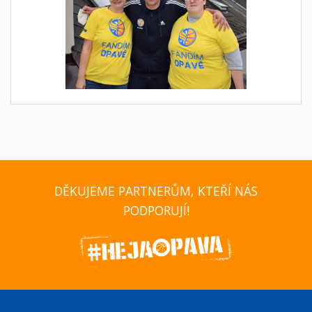
DĚKUJEME PARTNERŮM, KTEŘÍ NÁS
PODPORUJÍ!