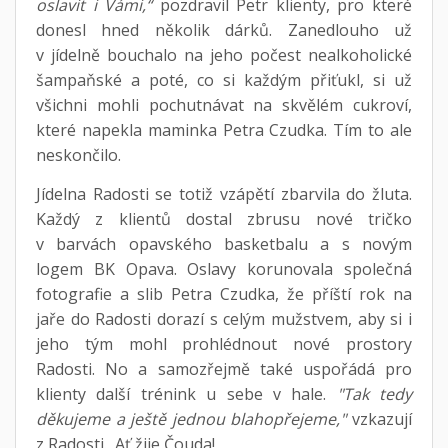
oslavit i Vámi,“
pozdravil Petr klienty, pro které
donesl hned několik dárků. Zanedlouho už
v jídelně bouchalo na jeho počest nealkoholické
šampaňské a poté, co si každým přiťukl, si už
všichni mohli pochutnávat na skvělém cukroví,
které napekla maminka Petra Czudka. Tím to ale
neskončilo.
Jídelna Radosti se totiž vzápětí zbarvila do žluta.
Každý z klientů dostal zbrusu nové tričko
v barvách opavského basketbalu a s novým
logem BK Opava. Oslavy korunovala společná
fotografie a slib Petra Czudka, že příští rok na
jaře do Radosti dorazí s celým mužstvem, aby si i
jeho tým mohl prohlédnout nové prostory
Radosti. No a samozřejmě také uspořádá pro
klienty další trénink u sebe v hale.
"Tak tedy
děkujeme a ještě jednou blahopřejeme,"
vzkazují
z Radosti. Ať žije Čouda!