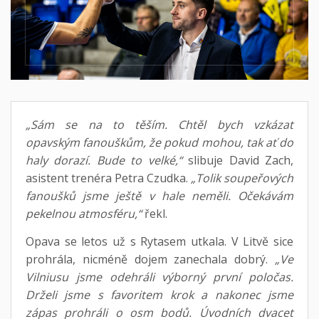
„Sám se na to těším. Chtěl bych vzkázat
opavským fanouškům, že pokud mohou, tak ať do
haly dorazí. Bude to velké,“
slibuje David Zach,
asistent trenéra Petra Czudka.
„Tolik soupeřových
fanoušků jsme ještě v hale neměli. Očekávám
pekelnou atmosféru,“
řekl.
Opava se letos už s Rytasem utkala. V Litvě sice
prohrála, nicméně dojem zanechala dobrý.
„Ve
Vilniusu jsme odehráli výborný první poločas.
Drželi jsme s favoritem krok a nakonec jsme
zápas prohráli o osm bodů. Úvodních dvacet