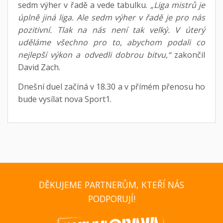
sedm výher v řadě a vede tabulku.
„Liga mistrů je
úplně jiná liga. Ale sedm výher v řadě je pro nás
pozitivní. Tlak na nás není tak velký. V úterý
uděláme všechno pro to, abychom podali co
nejlepší výkon a odvedli dobrou bitvu,“
zakončil
David Zach.
Dnešní duel začíná v 18.30 a v přímém přenosu ho
bude vysílat nova Sport1.
DĚKUJEME PARTNERŮM, KTEŘÍ NÁS
PODPORUJÍ!