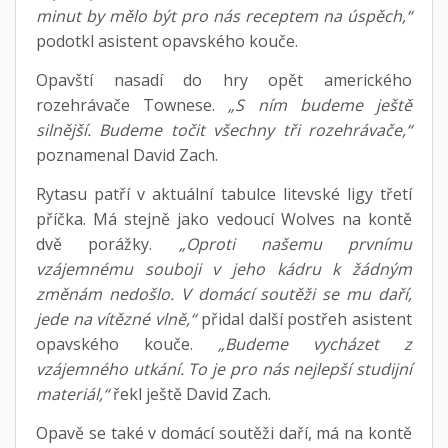
minut by mělo být pro nás receptem na úspěch,“
podotkl asistent opavského kouče.
Opavští nasadí do hry opět amerického
rozehrávače Townese.
„S ním budeme ještě
silnější. Budeme točit všechny tři rozehrávače,“
poznamenal David Zach.
Rytasu patří v aktuální tabulce litevské ligy třetí
příčka. Má stejně jako vedoucí Wolves na kontě
dvě porážky.
„Oproti našemu prvnímu
vzájemnému souboji v jeho kádru k žádným
změnám nedošlo. V domácí soutěži se mu daří,
jede na vítězné vlně,“
přidal další postřeh asistent
opavského kouče.
„Budeme vycházet z
vzájemného utkání. To je pro nás nejlepší studijní
materiál,“
řekl ještě David Zach.
Opavě se také v domácí soutěži daří, má na kontě