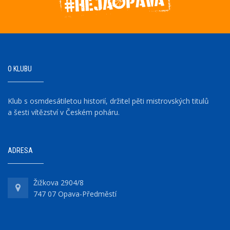
O KLUBU
Klub s osmdesátiletou historií, držitel pěti mistrovských titulů
a šesti vítězství v Českém poháru.
ADRESA
Žižkova 2904/8
747 07 Opava-Předměstí