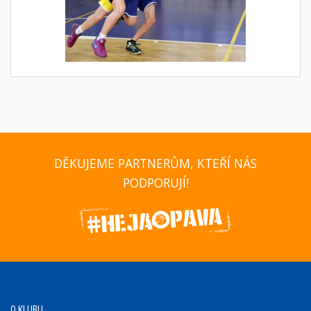
DĚKUJEME PARTNERŮM, KTEŘÍ NÁS
PODPORUJÍ!
O KLUBU