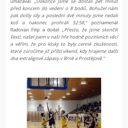
umazával.
„Dokonce jsme se dostali pět minut
před koncem do vedení o 8 bodů. Bohužel nám
pak došly síly a poslední dvě minuty jsme nedali
koš a nakonec prohráli 52:58,“
poznamenal
Radovan Filip a dodal:
„Přesto, že jsme skončili
šestí, našel jsem v naši hře hodně pozitivních věcí
a věřím, že pro kluky to byly cenné zkušenosti,
které zúročíme již příští víkend, kdy hrajeme další
dva extraligové zápasy v Brně a Prostějově.“