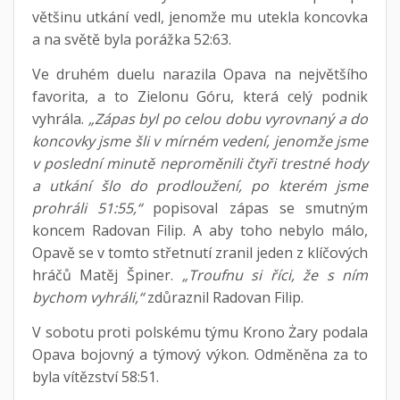
většinu utkání vedl, jenomže mu utekla koncovka
a na světě byla porážka 52:63.
Ve druhém duelu narazila Opava na největšího
favorita, a to Zielonu Góru, která celý podnik
vyhrála.
„Zápas byl po celou dobu vyrovnaný a do
koncovky jsme šli v mírném vedení, jenomže jsme
v poslední minutě neproměnili čtyři trestné hody
a utkání šlo do prodloužení, po kterém jsme
prohráli 51:55,“
popisoval zápas se smutným
koncem Radovan Filip. A aby toho nebylo málo,
Opavě se v tomto střetnutí zranil jeden z klíčových
hráčů Matěj Špiner.
„Troufnu si říci, že s ním
bychom vyhráli,“
zdůraznil Radovan Filip.
V sobotu proti polskému týmu Krono Żary podala
Opava bojovný a týmový výkon. Odměněna za to
byla vítězství 58:51.