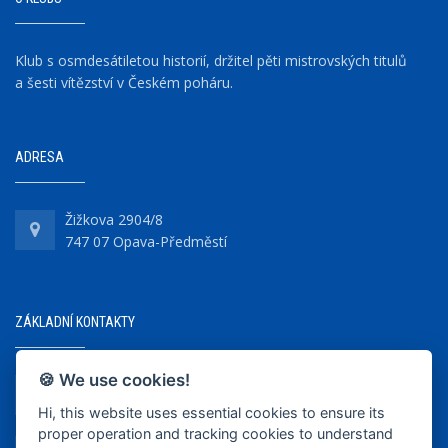
Klub s osmdesátiletou historií, držitel pěti mistrovských titulů
a šesti vítězství v Českém poháru.
ADRESA
Žižkova 2904/8
747 07 Opava-Předměstí
ZÁKLADNÍ KONTAKTY
🍪 We use cookies!
+420 737 218 679
Hi, this website uses essential cookies to ensure its
proper operation and tracking cookies to understand
info@bkopava.cz