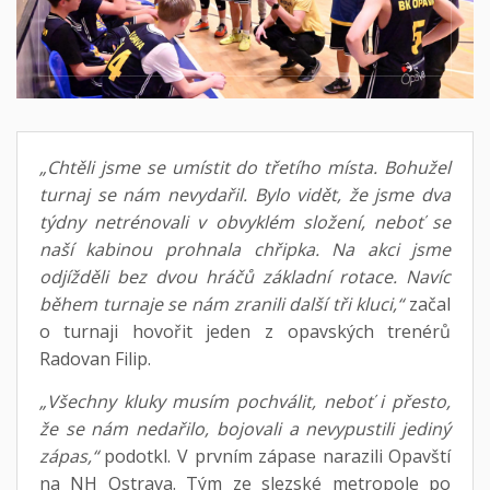
„Chtěli jsme se umístit do třetího místa. Bohužel
turnaj se nám nevydařil. Bylo vidět, že jsme dva
týdny netrénovali v obvyklém složení, neboť se
naší kabinou prohnala chřipka. Na akci jsme
odjížděli bez dvou hráčů základní rotace. Navíc
během turnaje se nám zranili další tři kluci,“
začal
o turnaji hovořit jeden z opavských trenérů
Radovan Filip.
„Všechny kluky musím pochválit, neboť i přesto,
že se nám nedařilo, bojovali a nevypustili jediný
zápas,“
podotkl. V prvním zápase narazili Opavští
na NH Ostrava. Tým ze slezské metropole po