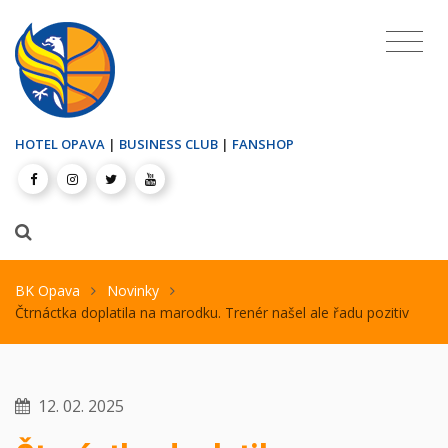
HOTEL OPAVA
|
BUSINESS CLUB
|
FANSHOP
BK Opava
Novinky
Čtrnáctka doplatila na marodku. Trenér našel ale řadu pozitiv
12. 02. 2025