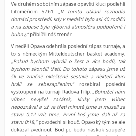
Ve druhém sobotním zápase opavští kluci podlehli
Litoměřicím 57:61.
„V tomto utkání rozhodlo
domácí prostředí, kdy v hledišti bylo asi 40 rodičů
a na zápase byla výborná atmosféra podpořená i
bubny,“
přiblížil náš trenér.
V neděli Opava odehrála poslední zápas turnaje, a
to s německým Mitteldeutscher basket academy.
„Pokud bychom vyhráli o šest a více bodů, tak
bychom skončili třetí. Do tohoto zápasu jsme už
šli ve značně okleštěné sestavě a někteří kluci
hráli se sebezapřením,“
rozebíral poslední
vystoupení na turnaji Radova Filip.
„Bohužel nám
vůbec nevyšel začátek, kluky jsem vůbec
nepoznával a už ve třetí minutě jsme si museli za
stavu 0:12 vzít time. První koš jsme dali až za
stavu 0:18,“
povzdechl si kouč. Opavský tým se ale
dokázal zvednout. Bod po bodu náskok soupeře