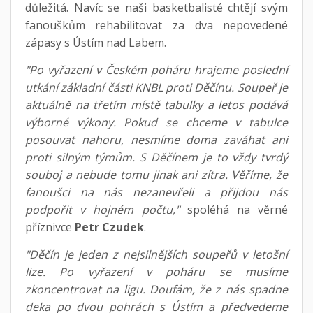
důležitá. Navíc se naši basketbalisté chtějí svým
fanouškům rehabilitovat za dva nepovedené
zápasy s Ústím nad Labem.
"Po vyřazení v Českém poháru hrajeme poslední
utkání základní části KNBL proti Děčínu. Soupeř je
aktuálně na třetím místě tabulky a letos podává
výborné výkony. Pokud se chceme v tabulce
posouvat nahoru, nesmíme doma zaváhat ani
proti silným týmům. S Děčínem je to vždy tvrdý
souboj a nebude tomu jinak ani zítra. Věříme, že
fanoušci na nás nezanevřeli a přijdou nás
podpořit v hojném počtu,"
spoléhá na věrné
příznivce
Petr Czudek
.
"Děčín je jeden z nejsilnějších soupeřů v letošní
lize. Po vyřazení v poháru se musíme
zkoncentrovat na ligu. Doufám, že z nás spadne
deka po dvou pohrách s Ústím a předvedeme