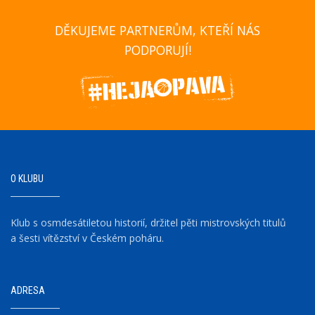
DĚKUJEME PARTNERŮM, KTEŘÍ NÁS
PODPORUJÍ!
O KLUBU
Klub s osmdesátiletou historií, držitel pěti mistrovských titulů
a šesti vítězství v Českém poháru.
ADRESA