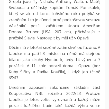
Grepla jsou Ty Nichols, Anthony Walton, Matěj
Svoboda a děčínský kapitán Tomáš Pomikálek,
který se ale od konce loňského roku potýká se
zraněním. I to je důvod, proč podkošovou sestavu
Válečníků posílil začátkem února Američan
Dontae Bruner (USA, 207 cm), přicházející z
pražské Slavie. Nastoupit by měl už v Opavě.
Děčín má v letošní sezóně zatím skvělou fazónu. V
tabulce mu patří 3. místo, na němž má stejnou
bilanci jako druhý Nymburk, tedy 14 výher a 7
porážek. V 11. kole porazil doma i Opavu (bez
Kuby Šiřiny a Radka Kouřila), i když jen těsně
65:63.
Dnešním zápasem zakončíme základní část
Kooperativa NBL ročníku 2022/23. Protože
tabulka je letos velice vyrovnaná a každý může
porazit každého, bude také každá výhra velice