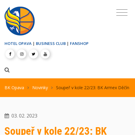
HOTEL OPAVA
|
BUSINESS CLUB
|
FANSHOP
BK Opava
Novinky
Soupeř v kole 22/23: BK Armex Děčín
03. 02. 2023
Soupeř v kole 22/23: BK