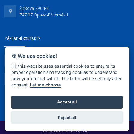
Žižkova 2904/8
747 07 Opava-Předměstí
ZÁKLADNÍ KONTAKTY
🍪 We use cookies!
+420 737 218 679
Hi, this website uses essential cookies to ensure its
proper operation and tracking cookies to understand
info@bkopava.cz
how you interact with it. The latter will be set only after
www.bkopava.cz
consent.
Let me choose
Accept all
Reject all
2020-2025 © BK Opava