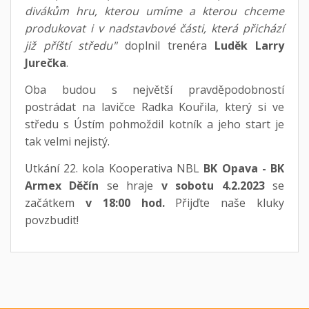
divákům hru, kterou umíme a kterou chceme
produkovat i v nadstavbové části, která přichází
již příští středu"
doplnil trenéra
Luděk Larry
Jurečka
.
Oba budou s největší pravděpodobností
postrádat na lavičce Radka Kouřila, který si ve
středu s Ústím pohmoždil kotník a jeho start je
tak velmi nejistý.
Utkání 22. kola Kooperativa NBL
BK Opava - BK
Armex Děčín
se hraje
v sobotu 4.2.2023
se
začátkem
v 18:00 hod.
Přijďte naše kluky
povzbudit!