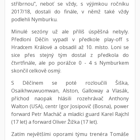
stříbrnou", neboť se vždy, s výjimkou ročníku
2017/18, dostali do finále, v němž také vždy
podlehli Nymburku.
Minulé sezóny už ale příliš úspěšná nebyly.
Předloni Děčín vypadl v předkole play-off s
Hradcem Králové a obsadil až 10. místo. Loni se
sice přes stejný tým dostal z předkola do
čtvrtfinále, ale po porážce 0 - 4 s Nymburkem
skončil celkově osmý.
S Děčínem se poté rozloučili Šiška,
Osaikhwuwuomwan, Alston, Galloway a Vlasák,
příchod naopak hlásili rozehrávač Anthony
Walton (USA), centr Igor Josipovič (Bosna), power
forward Petr Macháč a mladíci guard Karel Rajchl
(17 let) a forward Oliver Žižka (17 let).
Zatím největšími oporami týmu trenéra Tomáše