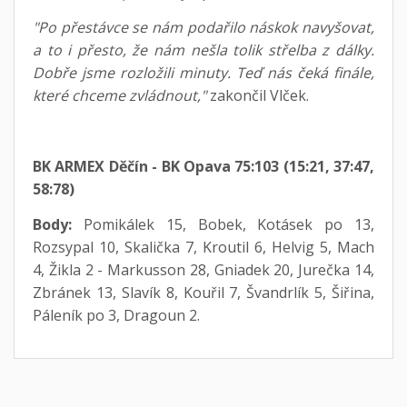
"Po přestávce se nám podařilo náskok navyšovat,
a to i přesto, že nám nešla tolik střelba z dálky.
Dobře jsme rozložili minuty. Teď nás čeká finále,
které chceme zvládnout,"
zakončil Vlček.
BK ARMEX Děčín - BK Opava 75:103 (15:21, 37:47,
58:78)
Body:
Pomikálek 15, Bobek, Kotásek po 13,
Rozsypal 10, Skalička 7, Kroutil 6, Helvig 5, Mach
4, Žikla 2 - Markusson 28, Gniadek 20, Jurečka 14,
Zbránek 13, Slavík 8, Kouřil 7, Švandrlík 5, Šiřina,
Páleník po 3, Dragoun 2.