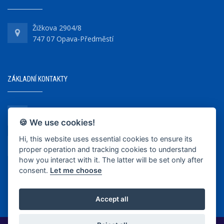
Žižkova 2904/8
747 07 Opava-Předměstí
ZÁKLADNÍ KONTAKTY
+420 737 218 679
🍪 We use cookies!
Hi, this website uses essential cookies to ensure its
info@bkopava.cz
proper operation and tracking cookies to understand
www.bkopava.cz
how you interact with it. The latter will be set only after
consent.
Let me choose
Accept all