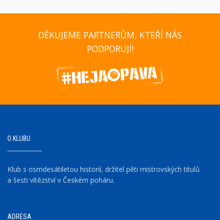
DĚKUJEME PARTNERŮM, KTEŘÍ NÁS
PODPORUJÍ!
O KLUBU
Klub s osmdesátiletou historií, držitel pěti mistrovských titulů
a šesti vítězství v Českém poháru.
ADRESA