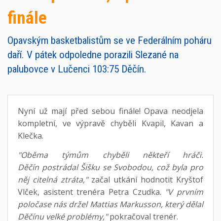
finále
Opavským basketbalistům se ve Federálním poháru
daří. V pátek odpoledne porazili Slezané na
palubovce v Lučenci 103:75 Děčín.
Nyní už mají před sebou finále! Opava neodjela
kompletní, ve výpravě chyběli Kvapil, Kavan a
Klečka.
"Oběma týmům chyběli někteří hráči.
Děčín postrádal Šišku se Svobodou, což byla pro
něj citelná ztráta,"
začal utkání hodnotit Kryštof
Vlček, asistent trenéra Petra Czudka.
"V prvním
poločase nás držel Mattias Markusson, který dělal
Děčínu velké problémy,"
pokračoval trenér.