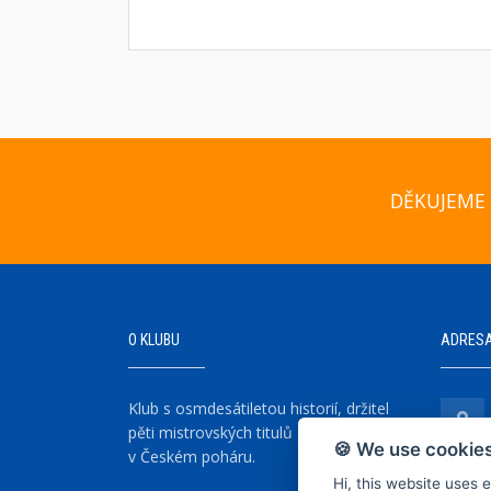
DĚKUJEME 
O KLUBU
ADRES
Klub s osmdesátiletou historií, držitel
pěti mistrovských titulů a šesti vítězství
🍪 We use cookies
v Českém poháru.
Hi, this website uses 