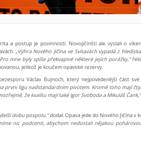
ita a postup je povinností. Novojičínští ale vyslali o ví
tavách.
„Výhra Nového Jičína ve Svitavách vypadá z hledisk
 Pro mne byly spíše překvapivé některé jejich porážky,“
řekl
povanou, jelikož je koučem opavské rezervy.
bezesporu Václav Bujnoch, který nejpovedenější část své 
na první ligu nadstandardním pivotem. Kromě toho mají čtyř
ozřejmě, že kvalitu mají také Igor Svoboda a Mikuláš Čank,“
í delší dobu pospolu,“
dodal. Opava jede do Nového Jičína v 
míme nic podcenit, abychom nedostali nějakou pohárovou