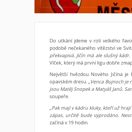
Do utkání jdeme v roli velkého favor
podobě nečekaného vítězství ve Svi
překvapivá. Jičín má ale slušný kádr.
Vlček, který má první ligu dobře zma
Největší hvězdou Nového Jičína je 
opavském dresu.
„Venca Bujnoch je 
jsou Matěj Snopek a Matyáš Janů. Sam
soupeře.
„Pak mají v kádru kluky, kteří už hraj
zápas, určitě bude vyprodáno. Nes
začíná v 19 hodin.