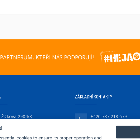
PARTNERŮM, KTEŘÍ NÁS PODPORUJÍ!
A
ZÁKLADNÍ KONTAKTY
Žižkova 2904/8
+420 737 218 679
747 07 Opava-Předměstí
!
essential cookies to ensure its proper operation and