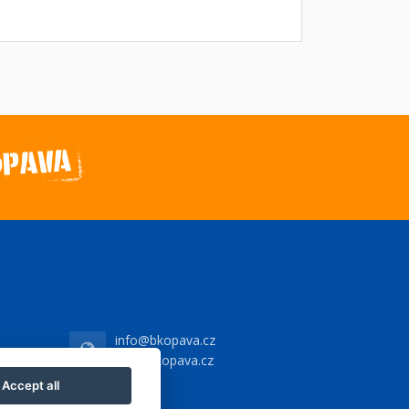
info@bkopava.cz
www.bkopava.cz
Accept all