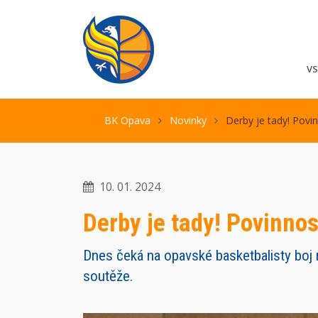
V
BK Opava
Novinky
Derby je tady! Povi
10. 01. 2024
Derby je tady! Povinnos
Dnes čeká na opavské basketbalisty boj 
soutěže.