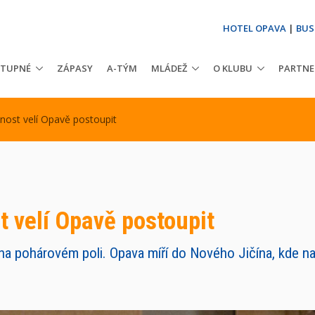
HOTEL OPAVA
|
BUS
STUPNÉ
ZÁPASY
A-TÝM
MLÁDEŽ
O KLUBU
PARTNE
nnost velí Opavě postoupit
t velí Opavě postoupit
na pohárovém poli. Opava míří do Nového Jičína, kde na