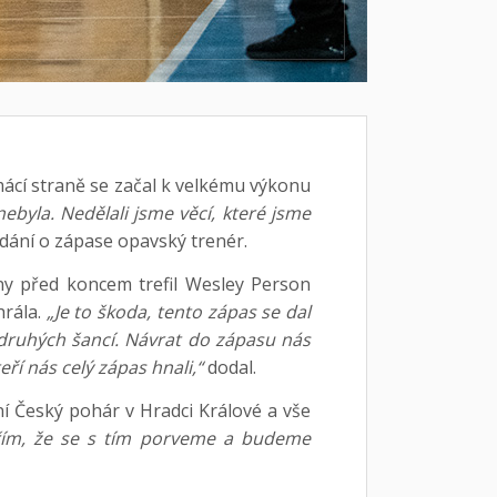
ácí straně se začal k velkému výkonu
ebyla. Nedělali jsme věcí, které jsme
dání o zápase opavský trenér.
iny před koncem trefil Wesley Person
hrála.
„Je to škoda, tento zápas se dal
druhých šancí. Návrat do zápasu nás
ří nás celý zápas hnali,“
dodal.
í Český pohár v Hradci Králové a vše
řím, že se s tím porveme a budeme