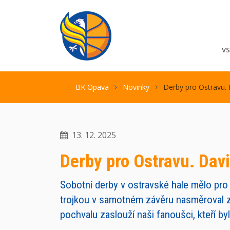
V
BK Opava
Novinky
Derby pro Ostravu. 
13. 12. 2025
Derby pro Ostravu. Dav
Sobotní derby v ostravské hale mělo pr
trojkou v samotném závěru nasměroval zá
pochvalu zaslouží naši fanoušci, kteří byl