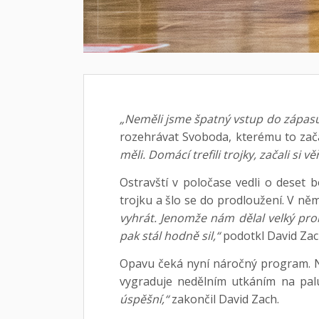
„Neměli jsme špatný vstup do zápasu.
rozehrávat Svoboda, kterému to zača
měli. Domácí trefili trojky, začali si
Ostravští v poločase vedli o deset 
trojku a šlo se do prodloužení. V n
vyhrát. Jenomže nám dělal velký pr
pak stál hodně sil,“
podotkl David Zac
Opavu čeká nyní náročný program. Ne
vygraduje nedělním utkáním na pal
úspěšní,“
zakončil David Zach.