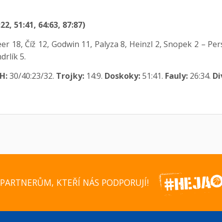
2, 51:41, 64:63, 87:87)
 18, Číž 12, Godwin 11, Palyza 8, Heinzl 2, Snopek 2 – Pers
drlík 5.
H:
30/40:23/32.
Trojky:
14:9.
Doskoky:
51:41.
Fauly:
26:34.
Di
PARTNERŮM, KTEŘÍ NÁS PODPORUJÍ!