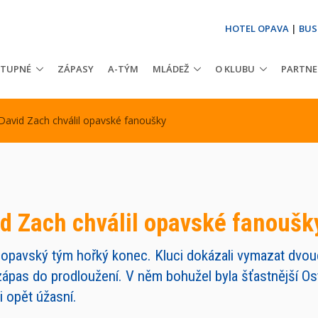
HOTEL OPAVA
|
BUS
STUPNÉ
ZÁPASY
A-TÝM
MLÁDEŽ
O KLUBU
PARTNE
David Zach chválil opavské fanoušky
id Zach chválil opavské fanoušk
o opavský tým hořký konec. Kluci dokázali vymazat dvo
pas do prodloužení. V něm bohužel byla šťastnější Ostr
i opět úžasní.