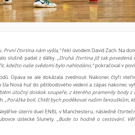
 První čtvrtina nám vyšla,“
řekl úvodem David Zach. Na dom
lo slušně padat z dálky.
„Druhá čtvrtina již tak povedená n
 věřit, kdežto naše svědomí bylo nahlodáno,“
pokračoval v poví
bodů. Opava se ale dokázala zvednout. Nakonec čtyři vteř
ěm šla Nová huť do pětibodového vedení a zápas nakonec vy
oblém útočný doskok soupeře, z kterého pramenily body z 
h.
„Porážka bolí. Chtěl bych poděkovat našim fanouškům, kte
jdříve úterní duel ENBL v Manchesteru, následně čtvrtečn
ubovce ústecké Slunety.
„Bude to hodně o cestování. Vě