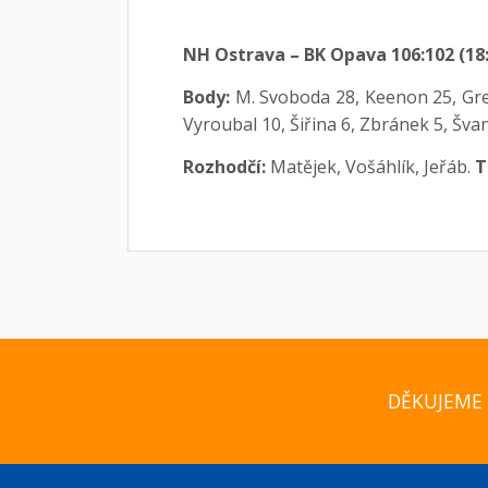
NH Ostrava – BK Opava 106:102 (18:2
Body:
M. Svoboda 28, Keenon 25, Greer
Vyroubal 10, Šiřina 6, Zbránek 5, Švan
Rozhodčí:
Matějek, Vošáhlík, Jeřáb.
T
DĚKUJEME 