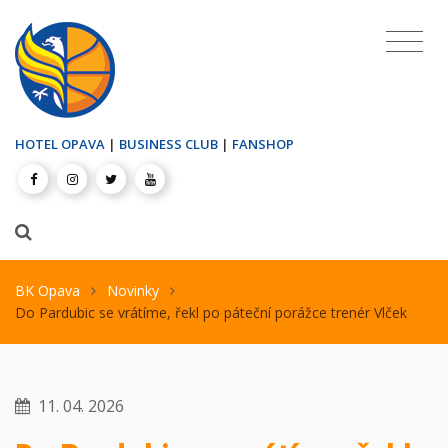
HOTEL OPAVA
|
BUSINESS CLUB
|
FANSHOP
BK Opava
Novinky
Do Pardubic se vrátíme, řekl po páteční porážce trenér Vlček
11. 04. 2026