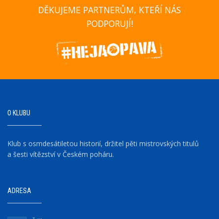
DĚKUJEME PARTNERŮM, KTEŘÍ NÁS
PODPORUJÍ!
O KLUBU
Klub s osmdesátiletou historií, držitel pěti mistrovských titulů
a šesti vítězství v Českém poháru.
ADRESA