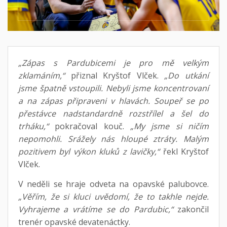
„Zápas s Pardubicemi je pro mě velkým
zklamáním,“
přiznal Kryštof Vlček.
„Do utkání
jsme špatně vstoupili. Nebyli jsme koncentrovaní
a na zápas připraveni v hlavách. Soupeř se po
přestávce nadstandardně rozstřílel a šel do
trháku,“
pokračoval kouč.
„My jsme si ničím
nepomohli. Srážely nás hloupé ztráty. Malým
pozitivem byl výkon kluků z lavičky,“
řekl Kryštof
Vlček.
V neděli se hraje odveta na opavské palubovce.
„Věřím, že si kluci uvědomí, že to takhle nejde.
Vyhrajeme a vrátíme se do Pardubic,“
zakončil
trenér opavské devatenáctky.