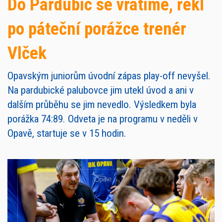
Do Pardubic se vrátíme, řekl
po páteční porážce trenér
Vlček
Opavským juniorům úvodní zápas play-off nevyšel.
Na pardubické palubovce jim utekl úvod a ani v
dalším průběhu se jim nevedlo. Výsledkem byla
porážka 74:89. Odveta je na programu v neděli v
Opavě, startuje se v 15 hodin.