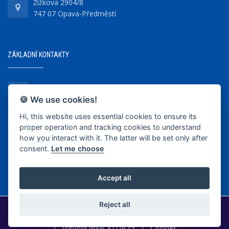
Žižkova 2904/8
747 07 Opava-Předměstí
ZÁKLADNÍ KONTAKTY
+420 737 218 679
🍪 We use cookies!
Hi, this website uses essential cookies to ensure its
info@bkopava.cz
proper operation and tracking cookies to understand
www.bkopava.cz
how you interact with it. The latter will be set only after
consent.
Let me choose
Accept all
Reject all
2020-2025 © BK Opava
|
Vytvořil
WEB-KLUB.cz
|
Cookies