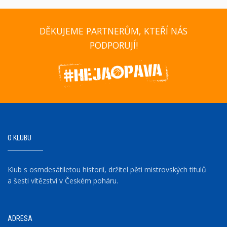
DĚKUJEME PARTNERŮM, KTEŘÍ NÁS
PODPORUJÍ!
O KLUBU
Klub s osmdesátiletou historií, držitel pěti mistrovských titulů
a šesti vítězství v Českém poháru.
ADRESA