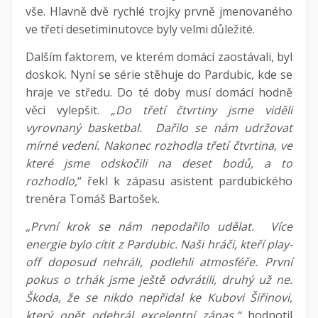
vše. Hlavně dvě rychlé trojky prvně jmenovaného
ve třetí desetiminutovce byly velmi důležité.
Dalším faktorem, ve kterém domácí zaostávali, byl
doskok. Nyní se série stěhuje do Pardubic, kde se
hraje ve středu. Do té doby musí domácí hodně
věcí vylepšit.
„Do třetí čtvrtiny jsme viděli
vyrovnaný basketbal. Dařilo se nám udržovat
mírné vedení. Nakonec rozhodla třetí čtvrtina, ve
které jsme odskočili na deset bodů, a to
rozhodlo,
“ řekl k zápasu asistent pardubického
trenéra Tomáš Bartošek.
„První krok se nám nepodařilo udělat. Více
energie bylo cítit z Pardubic. Naši hráči, kteří play-
off doposud nehráli, podlehli atmosféře. První
pokus o trhák jsme ještě odvrátili, druhý už ne.
Škoda, že se nikdo nepřidal ke Kubovi Šiřinovi,
který opět odehrál excelentní zápas,“
hodnotil