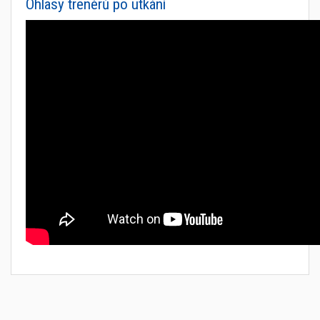
Ohlasy trenérů po utkání