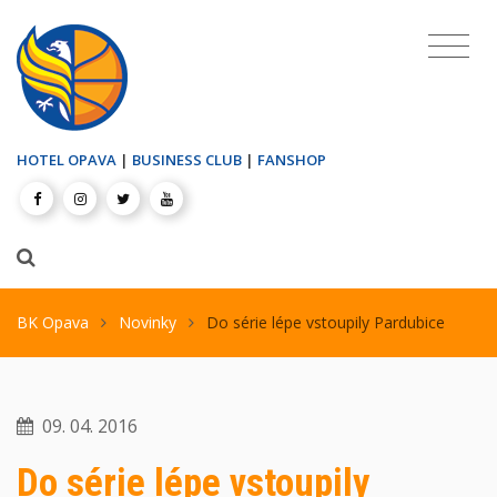
HOTEL OPAVA
|
BUSINESS CLUB
|
FANSHOP
BK Opava
Novinky
Do série lépe vstoupily Pardubice
09. 04. 2016
Do série lépe vstoupily