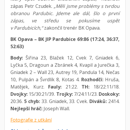
zápas Petr Czudek.
„Měli jsme problémy s tvrdou
obranou Pardubic. Jdeme ale dál, šlo o první
zápas, ve středu se pokusíme uspět
v Pardubicích,“
zakončil trenér BK Opava.
BK Opava – BK JIP Pardubice 69:86 (17:24, 36:37,
52:63)
Body:
Šiřina 23, Blažek 12, Cvek 7, Gniadek 6,
Lyčka 5, Dragoun a Zbránek 4, Kvapil a Jurečka 3,
Gniadek 2 – Wall 23, Autrey 19, Pandula 14, Nečas
10, Pulpán a Švrdlík 8, Kotas 4.
Rozhodčí:
Hruša,
Matějek, Kurz.
Fauly:
21:22.
TH:
18/22:11/18.
Dvojky:
15/30:21/39.
Trojky:
7/24:11/23.
Doskoky:
20:36.
5 chyb:
33. Gniadek, 33. Cvek.
Diváků:
2414.
Nejlepší hráč:
Joseph Wall.
Fotografie z utkání