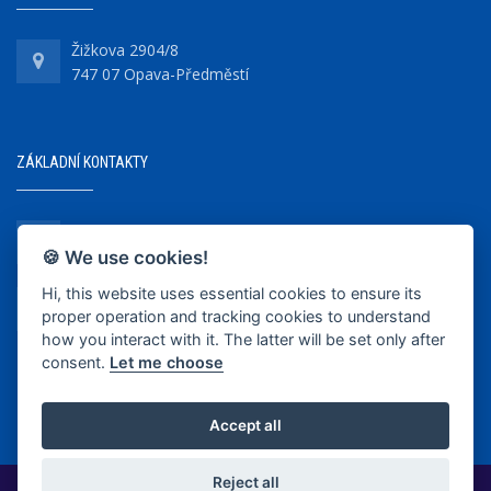
Žižkova 2904/8
747 07 Opava-Předměstí
ZÁKLADNÍ KONTAKTY
+420 737 218 679
🍪 We use cookies!
Hi, this website uses essential cookies to ensure its
info@bkopava.cz
proper operation and tracking cookies to understand
www.bkopava.cz
how you interact with it. The latter will be set only after
consent.
Let me choose
Accept all
Reject all