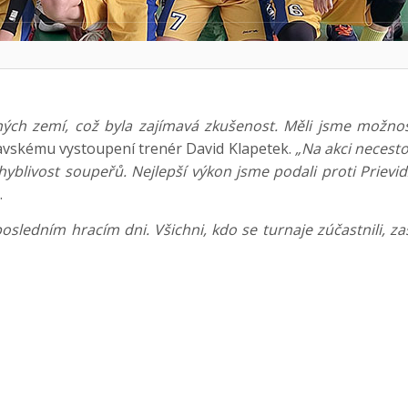
ných zemí, což byla zajímavá zkušenost. Měli jsme možnos
ravskému vystoupení trenér David Klapetek.
„Na akci necesto
hyblivost soupeřů. Nejlepší výkon jsme podali proti Prievid
.
 posledním hracím dni. Všichni, kdo se turnaje zúčastnili, za