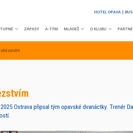
HOTEL OPAVA
|
BUS
STUPNÉ
ZÁPASY
A-TÝM
MLÁDEŽ
O KLUBU
PARTNE
vítězstvím
ězstvím
2025 Ostrava připsal tým opavské dvanáctky. Trenér Davi
ostí.