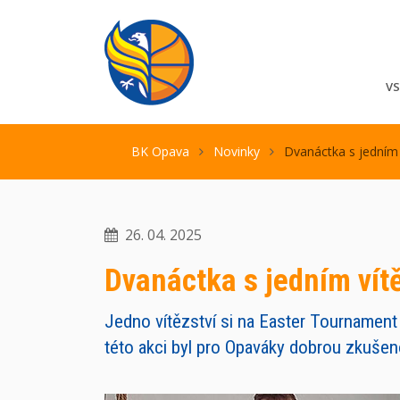
V
BK Opava
Novinky
Dvanáctka s jedním 
26. 04. 2025
Dvanáctka s jedním vít
Jedno vítězství si na Easter Tournament 
této akci byl pro Opaváky dobrou zkušen