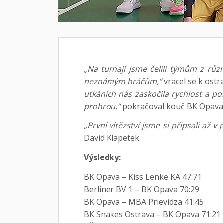
„Na turnaji jsme čelili týmům z růz
neznámým hráčům,“
vracel se k ost
utkáních nás zaskočila rychlost a po
prohrou,“
pokračoval kouč BK Opava
„První vítězství jsme si připsali až v
David Klapetek.
Výsledky:
BK Opava – Kiss Lenke KA 47:71
Berliner BV 1 – BK Opava 70:29
BK Opava – MBA Prievidza 41:45
BK Snakes Ostrava – BK Opava 71:21