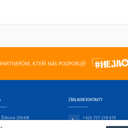
PARTNERŮM, KTEŘÍ NÁS PODPORUJÍ!
A
ZÁKLADNÍ KONTAKTY
Žižkova 2904/8
+420 737 218 679
747 07 Opava-Předměstí