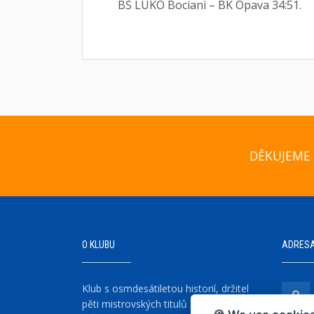
BŠ LUKO Bociani – BK Opava 34:51.
DĚKUJEME 
O KLUBU
ADRES
Klub s osmdesátiletou historií, držitel
pěti mistrovských titulů a šesti vítězství