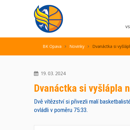
V
BK Opava
Novinky
Dvanáctka si vyšláp
19. 03. 2024
Dvanáctka si vyšlápla 
Dvě vítězství si přivezli malí basketbali
ovládli v poměru 75:33.