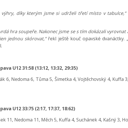
výhry, díky kterým jsme si udrželi třetí místo v tabulce,“
tvrdá hra soupeře. Nakonec jsme se s tím dokázali vyrovnat a
 jen jednou skórovat,“
řekl ještě kouč opavské dvanáctky.
.
va U12 31:58 (13:12, 13:32, 29:35)
ák 6, Nedoma 6, Tůma 5, Šimetka 4, Vojtěchovský 4, Kuffa 3,
va U12 33:75 (2:17, 17:37, 18:62)
k 11, Nedoma 11, Měch 5, Kuffa 4, Suchánek 4, Kašný 3, Horá