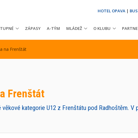
HOTEL OPAVA
|
BUS
STUPNÉ
ZÁPASY
A-TÝM
MLÁDEŽ
O KLUBU
PARTNE
la na Frenštát
na Frenštát
sté věkové kategorie U12 z Frenštátu pod Radhoštěm. V p