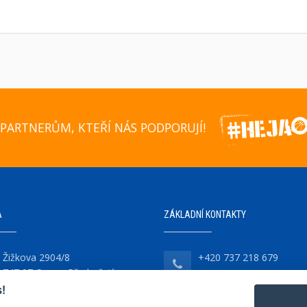
PARTNERŮM, KTEŘÍ NÁS PODPORUJÍ!
A
ZÁKLADNÍ KONTAKTY
Žižkova 2904/8
+420 737 218 679
747 07 Opava-Předměstí
!