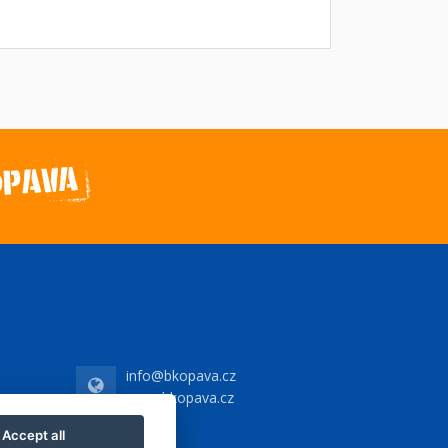
info@bkopava.cz
www.bkopava.cz
Accept all