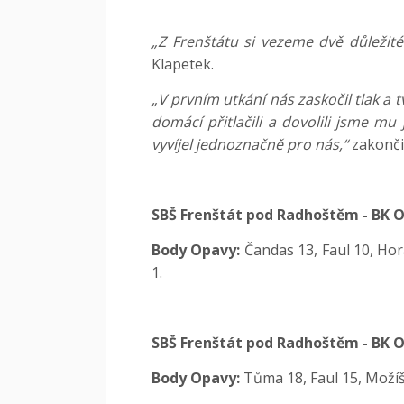
„Z Frenštátu si vezeme dvě důležité 
Klapetek.
„V prvním utkání nás zaskočil tlak a 
domácí přitlačili a dovolili jsme mu
vyvíjel jednoznačně pro nás,“
zakončil
SBŠ Frenštát pod Radhoštěm - BK Opa
Body Opavy:
Čandas 13, Faul 10, Hor
1.
SBŠ Frenštát pod Radhoštěm - BK Opa
Body Opavy:
Tůma 18, Faul 15, Možíše