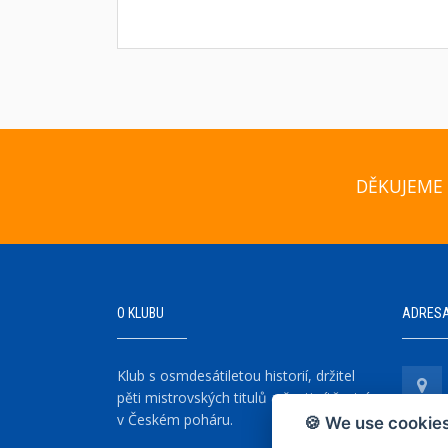
DĚKUJEME 
O KLUBU
ADRES
Klub s osmdesátiletou historií, držitel
pěti mistrovských titulů a šesti vítězství
v Českém poháru.
🍪 We use cookies