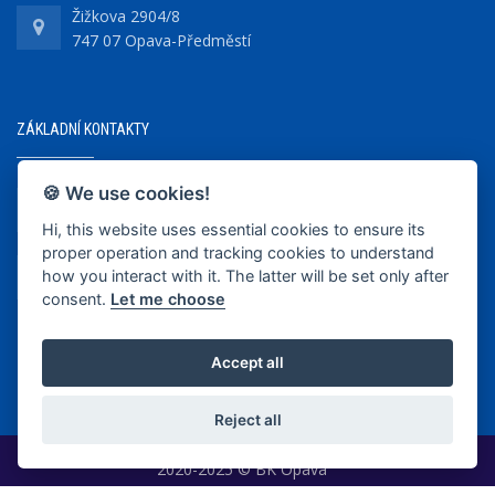
Žižkova 2904/8
747 07 Opava-Předměstí
ZÁKLADNÍ KONTAKTY
🍪 We use cookies!
+420 737 218 679
Hi, this website uses essential cookies to ensure its
proper operation and tracking cookies to understand
info@bkopava.cz
how you interact with it. The latter will be set only after
www.bkopava.cz
consent.
Let me choose
Accept all
Reject all
2020-2025 © BK Opava