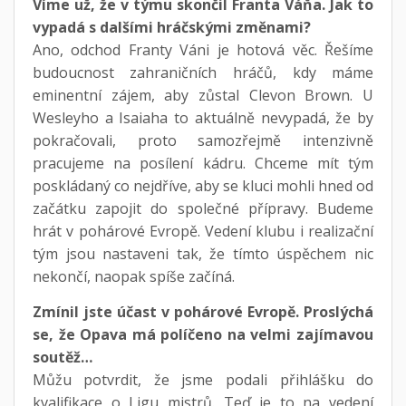
Víme už, že v týmu skončil Franta Váňa. Jak to
vypadá s dalšími hráčskými změnami?
Ano, odchod Franty Váni je hotová věc. Řešíme
budoucnost zahraničních hráčů, kdy máme
eminentní zájem, aby zůstal Clevon Brown. U
Wesleyho a Isaiaha to aktuálně nevypadá, že by
pokračovali, proto samozřejmě intenzivně
pracujeme na posílení kádru. Chceme mít tým
poskládaný co nejdříve, aby se kluci mohli hned od
začátku zapojit do společné přípravy. Budeme
hrát v pohárové Evropě. Vedení klubu i realizační
tým jsou nastaveni tak, že tímto úspěchem nic
nekončí, naopak spíše začíná.
Zmínil jste účast v pohárové Evropě. Proslýchá
se, že Opava má políčeno na velmi zajímavou
soutěž…
Můžu potvrdit, že jsme podali přihlášku do
kvalifikace o Ligu mistrů. Teď je to na vedení