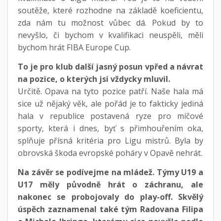
soutěže, které rozhodne na základě koeficientu,
zda nám tu možnost vůbec dá. Pokud by to
nevyšlo, či bychom v kvalifikaci neuspěli, měli
bychom hrát FIBA Europe Cup.
To je pro klub další jasný posun vpřed a návrat
na pozice, o kterých jsi vždycky mluvil.
Určitě. Opava na tyto pozice patří. Naše hala má
sice už nějaký věk, ale pořád je to fakticky jediná
hala v republice postavená ryze pro míčové
sporty, která i dnes, byť s přimhouřením oka,
splňuje přísná kritéria pro Ligu mistrů. Byla by
obrovská škoda evropské poháry v Opavě nehrát.
Na závěr se podívejme na mládež. Týmy U19 a
U17 měly původně hrát o záchranu, ale
nakonec se probojovaly do play-off. Skvělý
úspěch zaznamenal také tým Radovana Filipa