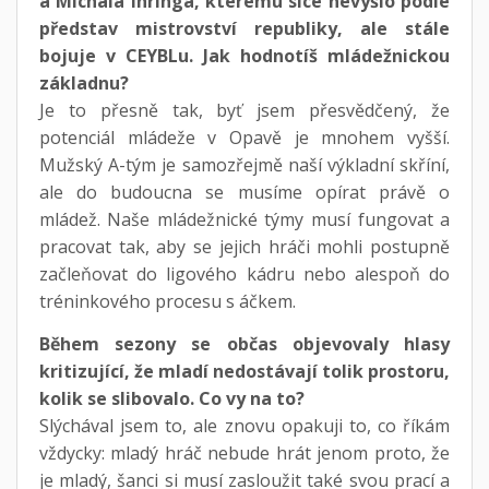
a Michala Ihringa, kterému sice nevyšlo podle
představ mistrovství republiky, ale stále
bojuje v CEYBLu. Jak hodnotíš mládežnickou
základnu?
Je to přesně tak, byť jsem přesvědčený, že
potenciál mládeže v Opavě je mnohem vyšší.
Mužský A-tým je samozřejmě naší výkladní skříní,
ale do budoucna se musíme opírat právě o
mládež. Naše mládežnické týmy musí fungovat a
pracovat tak, aby se jejich hráči mohli postupně
začleňovat do ligového kádru nebo alespoň do
tréninkového procesu s áčkem.
Během sezony se občas objevovaly hlasy
kritizující, že mladí nedostávají tolik prostoru,
kolik se slibovalo. Co vy na to?
Slýchával jsem to, ale znovu opakuji to, co říkám
vždycky: mladý hráč nebude hrát jenom proto, že
je mladý, šanci si musí zasloužit také svou prací a