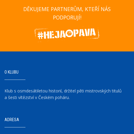
DĚKUJEME PARTNERŮM, KTEŘÍ NÁS
PODPORUJÍ!
O KLUBU
Klub s osmdesátiletou historií, držitel pěti mistrovských titulů
a šesti vítězství v Českém poháru.
ADRESA