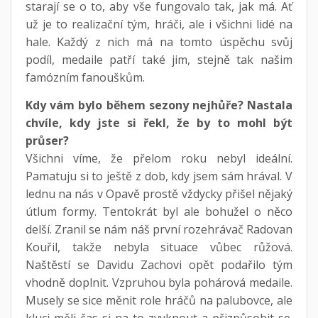
starají se o to, aby vše fungovalo tak, jak má. Ať
už je to realizační tým, hráči, ale i všichni lidé na
hale. Každý z nich má na tomto úspěchu svůj
podíl, medaile patří také jim, stejně tak našim
famózním fanouškům.
Kdy vám bylo během sezony nejhůře? Nastala
chvíle, kdy jste si řekl, že by to mohl být
průser?
Všichni víme, že přelom roku nebyl ideální.
Pamatuju si to ještě z dob, kdy jsem sám hrával. V
lednu na nás v Opavě prostě vždycky přišel nějaký
útlum formy. Tentokrát byl ale bohužel o něco
delší. Zranil se nám náš první rozehrávač Radovan
Kouřil, takže nebyla situace vůbec růžová.
Naštěstí se Davidu Zachovi opět podařilo tým
vhodně doplnit. Vzpruhou byla pohárová medaile.
Musely se sice měnit role hráčů na palubovce, ale
kluci měli čas si na to zvyknout a přizpůsobit se.