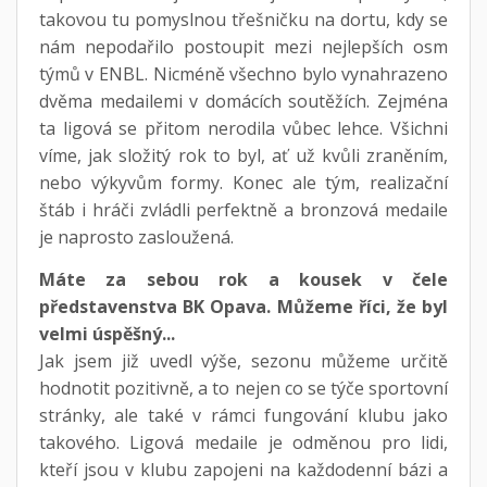
takovou tu pomyslnou třešničku na dortu, kdy se
nám nepodařilo postoupit mezi nejlepších osm
týmů v ENBL. Nicméně všechno bylo vynahrazeno
dvěma medailemi v domácích soutěžích. Zejména
ta ligová se přitom nerodila vůbec lehce. Všichni
víme, jak složitý rok to byl, ať už kvůli zraněním,
nebo výkyvům formy. Konec ale tým, realizační
štáb i hráči zvládli perfektně a bronzová medaile
je naprosto zasloužená.
Máte za sebou rok a kousek v čele
představenstva BK Opava. Můžeme říci, že byl
velmi úspěšný...
Jak jsem již uvedl výše, sezonu můžeme určitě
hodnotit pozitivně, a to nejen co se týče sportovní
stránky, ale také v rámci fungování klubu jako
takového. Ligová medaile je odměnou pro lidi,
kteří jsou v klubu zapojeni na každodenní bázi a