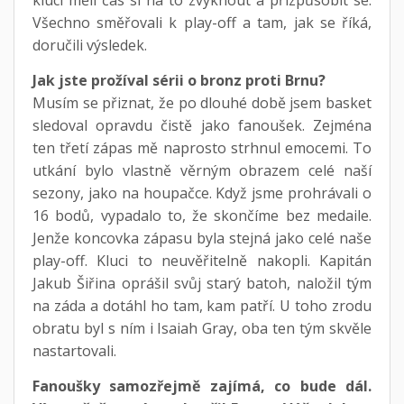
Všechno směřovali k play-off a tam, jak se říká,
doručili výsledek.
Jak jste prožíval sérii o bronz proti Brnu?
Musím se přiznat, že po dlouhé době jsem basket
sledoval opravdu čistě jako fanoušek. Zejména
ten třetí zápas mě naprosto strhnul emocemi. To
utkání bylo vlastně věrným obrazem celé naší
sezony, jako na houpačce. Když jsme prohrávali o
16 bodů, vypadalo to, že skončíme bez medaile.
Jenže koncovka zápasu byla stejná jako celé naše
play-off. Kluci to neuvěřitelně nakopli. Kapitán
Jakub Šiřina oprášil svůj starý batoh, naložil tým
na záda a dotáhl ho tam, kam patří. U toho zrodu
obratu byl s ním i Isaiah Gray, oba ten tým skvěle
nastartovali.
Fanoušky samozřejmě zajímá, co bude dál.