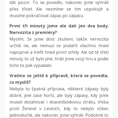
dát pozor. To se povedlo, nakonec jsme vyhráli
přes třicet. Ale nesmíme se tím uspokojit a
musíme pokračovat zápas po zápasu.
První tři minuty jsme ale dali jen dva body.
Nervozita z premiéry?
Myslím, že jsme dost zkušení, takže nervozita
určitě ne, ale nemusí se podařit všechno hned
napoprvé a trefit hned první střely. Ale od té třetí
minuty to už bylo jiné, hráli jsme svoji hru a podle
toho to pak vypadalo.
Vraťme se ještě k přípravě, která se povedla,
co myslíš?
Nebyla to špatná příprava, některé zápasy byly
dobré, jiné zase horší, ale byly zápasy, kdy jsme
museli dotahovat i dvacetibodovou ztrátu, třeba
proti Ženevě v Levicích, kdy to nebylo vůbec
jednoduché, ale nakonec jsme vyhráli. Podobné to