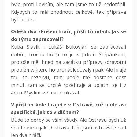
bylo proti Levicím, ale tam jsme to už nedotáhli.
Kdybych to měl zhodnotit celkově, tak příprava
byla dobrá.
Odešli dva zkušení hráči, přišli tři mladí. Jak se
do týmu zapracovali?
Kuba Slavík i Lukáš Bukovjan se zapracovali
dobře, trochu horší to je s Jirkou Štěpánkem,
protože měl hned na začátku přípravy zdravotní
problémy, které ho pronásledovaly i pak. Ale hraje
teď za rezervu, tam podle mě dostane dost
minut, tam se určitě rozehraje a uplatní se i v
áčku. Myslím, že má co ukázat.
V příštím kole hrajete v Ostravě, což bude asi
specifické. Jak to vidíš tam?
Bude to derby se vším všudy. Ale Ostravu bych už
snad nebral jako Ostravu, tam jsou ostravští snad
jen dva hráči.