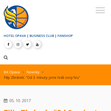
HOTEL OPAVA
|
BUSINESS CLUB
|
FANSHOP
BK Opava
Novinky
Filip Zbránek: "Od 3. minuty jsme hráli svoji hru"
05. 10. 2017