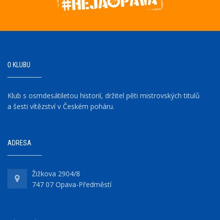
O KLUBU
Klub s osmdesátiletou historií, držitel pěti mistrovských titulů
a šesti vítězství v Českém poháru.
ADRESA
Žižkova 2904/8
747 07 Opava-Předměstí