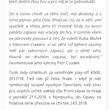
kteří dobře čtou hru a pro něj je to jednodušší.
On k tomu chodí za těmi míči, má doskoky a z
toho plynou jeho čísla. Přidá se i to, že si věří, umí
vystřelit a třeba jeho tři trestné hody na konci
pátého zápasu nás vracely do hry. V tomhle všem
se obrovsky posunul a tím, že odešli Kuba Blažek
s Viktorem Cvekem, si víc věřil. Už během sezóny
měl pár výborných zápasů, ale v téhle sérii,
hlavně ve druhém zápase, byl excelentní,"
okomentoval jeho výkony Petr Czudek.
Tolik tedy ohlédnutí za semifinále play-off KNBL
2017/18. Teď nás již čeká finále. I když je náš
nymburský soupeř vysokým favoritem, naši kluci
pro úspěch určitě udělají vše. První zápas se hraje
v pondělí 21.5.2018 v Nymburku, do Opavy se
finálová série přesune ve čtvrtek 24.5.2018.