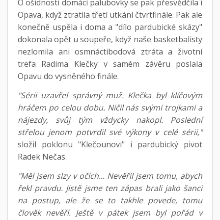
O ošidnosti domácí palubovky se pak přesvědčila i
Opava, když ztratila třetí utkání čtvrtfinále. Pak ale
konečně uspěla i doma a "dílo pardubické skázy"
dokonala opět u soupeře, když naše basketbalisty
nezlomila ani osmnáctibodová ztráta a životní
trefa Radima Klečky v samém závěru poslala
Opavu do vysněného finále.
"Sérii uzavřel správný muž. Klečka byl klíčovým
hráčem po celou dobu. Ničil nás svými trojkami a
nájezdy, svůj tým vždycky nakopl. Poslední
střelou jenom potvrdil své výkony v celé sérii,"
složil poklonu "Klečounovi" i pardubický pivot
Radek Nečas.
"Měl jsem slzy v očích... Nevěřil jsem tomu, abych
řekl pravdu. Jistě jsme ten zápas brali jako šanci
na postup, ale že se to takhle povede, tomu
člověk nevěří. Ještě v pátek jsem byl pořád v