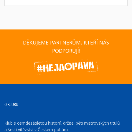
DĚKUJEME PARTNERŮM, KTEŘÍ NÁS
PODPORUJÍ!
O KLUBU
Klub s osmdesátiletou historií, držitel pěti mistrovských titulů
a šesti vítězství v Českém poháru.