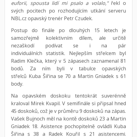
euforii, spousta lidí mi psalo a volalo,"
řekl o
svých pocitech po rozhodujícím utkání serveru
NBL.cz opavský trenér Petr Czudek.
Postup do finále po dlouhých 15 letech je
samozřejmě kolektivním dílem, ale určitě
nezaškodí podívat se i na pár
individuálních statistik. Nejlepším střelcem byl
Radim Klečka, který v 5 zápasech zaznamenal 81
bodů. Za ním byli v tabulce opavských
střelců Kuba Šiřina se 70 a Martin Gniadek s 61
body.
Na opavském doskoku tentokrát suverénně
kraloval Mirek Kvapil. V semifinále si připsal hned
45 doskoků, což je v průměru 9 doskoků na zápas.
Vašek Bujnoch měl na kontě doskoků 23 a Martin
Gniadek 18. Asistence pochopitelně ovládli Kuba
Šiřina s 38 a Radek Kouřil s 21 asistencemi.