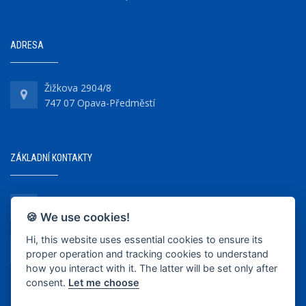
ADRESA
Žižkova 2904/8
747 07 Opava-Předměstí
ZÁKLADNÍ KONTAKTY
+420 737 218 679
🍪 We use cookies!
Hi, this website uses essential cookies to ensure its
info@bkopava.cz
proper operation and tracking cookies to understand
www.bkopava.cz
how you interact with it. The latter will be set only after
consent.
Let me choose