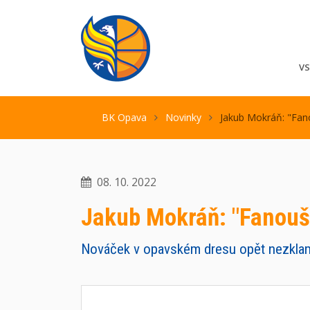
V
BK Opava
Novinky
Jakub Mokráň: "Fano
08. 10. 2022
Jakub Mokráň: "Fanoušc
Nováček v opavském dresu opět nezklama