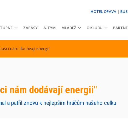
HOTEL OPAVA
|
BUS
STUPNÉ
ZÁPASY
A-TÝM
MLÁDEŽ
O KLUBU
PARTNE
ušci nám dodávají energii"
i nám dodávají energii"
l a patřil znovu k nejlepším hráčům našeho celku