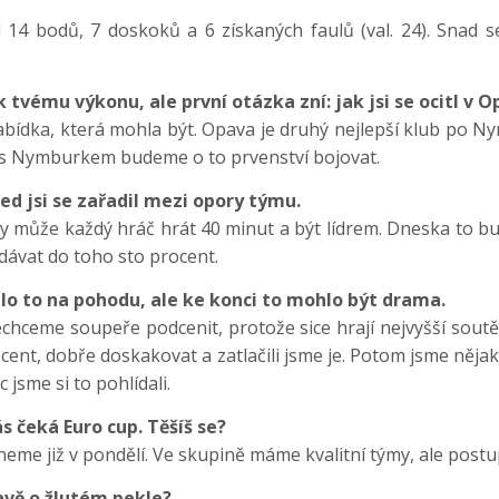
4 bodů, 7 doskoků a 6 získaných faulů (val. 24). Snad s
k tvému výkonu, ale první otázka zní: jak jsi se ocitl v 
 nabídka, která mohla být. Opava je druhý nejlepší klub po N
e s Nymburkem budeme o to prvenství bojovat.
hned jsi se zařadil mezi opory týmu.
y může každý hráč hrát 40 minut a být lídrem. Dneska to bud
 dávat do toho sto procent.
alo to na pohodu, ale ke konci to mohlo být drama.
echceme soupeře podcenit, protože sice hrají nejvyšší soutě
cent, dobře doskakovat a zatlačili jsme je. Potom jsme nějak 
 jsme si to pohlídali.
s čeká Euro cup. Těšíš se?
eme již v pondělí. Ve skupině máme kvalitní týmy, ale postup
avě o žlutém pekle?