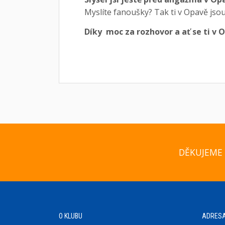
Myslíte fanoušky? Tak ti v Opavě jsou
Díky moc za rozhovor a ať se ti v O
DĚKUJEME 
O KLUBU
ADRES