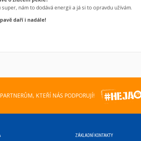
 super, nám to dodává energii a já si to opravdu užívám.
pavě daří i nadále!
PARTNERŮM, KTEŘÍ NÁS PODPORUJÍ!
A
ZÁKLADNÍ KONTAKTY