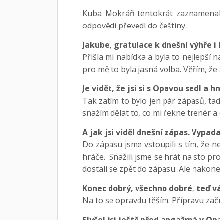
Kuba Mokráň tentokrát zaznamenal 1
odpovědi převedl do češtiny.
Jakube, gratulace k dnešní výhře i 
Přišla mi nabídka a byla to nejlepší
pro mě to byla jasná volba. Věřím, ž
Je vidět, že jsi si s Opavou sedl a 
Tak zatím to bylo jen pár zápasů, tad
snažím dělat to, co mi řekne trenér a
A jak jsi viděl dnešní zápas. Vypad
Do zápasu jsme vstoupili s tím, že n
hráče. Snažili jsme se hrát na sto pro
dostali se zpět do zápasu. Ale nakonec
Konec dobrý, všechno dobré, teď vá
Na to se opravdu těším. Přípravu začn
Slyšel jsi ještě před angažmá v Op