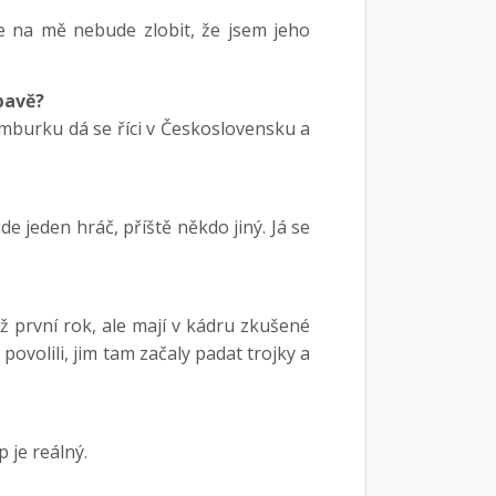
e na mě nebude zlobit, že jsem jeho
Opavě?
ymburku dá se říci v Československu a
e jeden hráč, příště někdo jiný. Já se
ž první rok, ale mají v kádru zkušené
povolili, jim tam začaly padat trojky a
 je reálný.