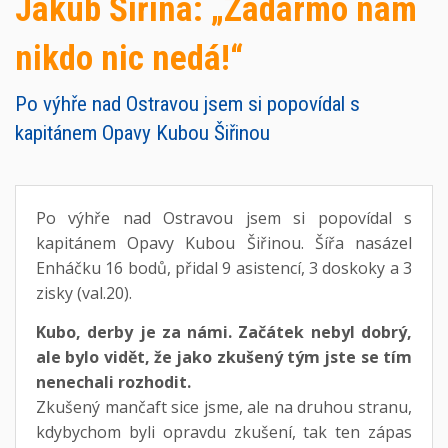
Jakub Šiřina: „Zadarmo nám
nikdo nic nedá!“
Po výhře nad Ostravou jsem si popovídal s
kapitánem Opavy Kubou Šiřinou
Po výhře nad Ostravou jsem si popovídal s
kapitánem Opavy Kubou Šiřinou. Šířa nasázel
Enháčku 16 bodů, přidal 9 asistencí, 3 doskoky a 3
zisky (val.20).
Kubo, derby je za námi. Začátek nebyl dobrý,
ale bylo vidět, že jako zkušený tým jste se tím
nenechali rozhodit.
Zkušený mančaft sice jsme, ale na druhou stranu,
kdybychom byli opravdu zkušení, tak ten zápas