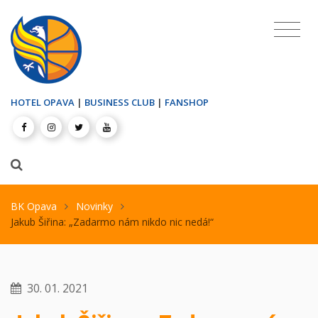
HOTEL OPAVA
|
BUSINESS CLUB
|
FANSHOP
BK Opava
Novinky
Jakub Šiřina: „Zadarmo nám nikdo nic nedá!“
30. 01. 2021