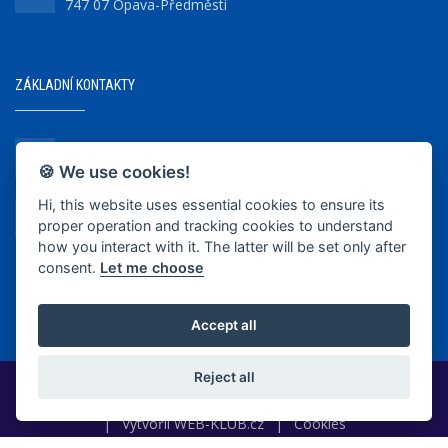
747 07 Opava-Předměstí
ZÁKLADNÍ KONTAKTY
+420 737 218 679
🍪 We use cookies!
Hi, this website uses essential cookies to ensure its
info@bkopava.cz
proper operation and tracking cookies to understand
www.bkopava.cz
how you interact with it. The latter will be set only after
consent.
Let me choose
Accept all
Reject all
2020-2025 © BK Opava
|
Vytvořil
WEB-KLUB.cz
|
Cookies