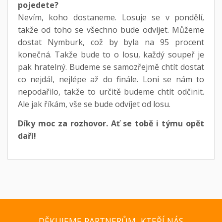
pojedete?
Nevím, koho dostaneme. Losuje se v pondělí,
takže od toho se všechno bude odvíjet. Můžeme
dostat Nymburk, což by byla na 95 procent
konečná. Takže bude to o losu, každý soupeř je
pak hratelný. Budeme se samozřejmě chtít dostat
co nejdál, nejlépe až do finále. Loni se nám to
nepodařilo, takže to určitě budeme chtít odčinit.
Ale jak říkám, vše se bude odvíjet od losu.
Díky moc za rozhovor. Ať se tobě i týmu opět
daří!
DĚKUJEME PARTNERŮM, KTEŘÍ NÁS