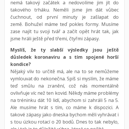
nemá takový začátek a nedovolíme jim jít do
takového trháku. Neměli jsme jim dát vůbec
čuchnout, od první minuty je zašlapat do
země. Bohužel máme teď pokles formy. Musíme
zase najít tu svoji tvář a začít opět hrát tak, jak
jsme hráli ještě před třemi, čtyřmi zápasy.
Myslíš, že ty slabší výsledky jsou ještě
důsledek koronaviru a s tím spojené horší
kondice?
Nějaký vliv to určitě má, ale na to se nemůžeme
vymlouvat do nekonečna. Spíš si myslím, že máme
teď smůlu na zranění, což nás momentálně
ovlivňuje víc než ten kovid. Někdy máme problémy
na tréninku dát 10 lidí, abychom si zahráli 5 na 5.
Ale musíme hrát s tím, co máme k dispozici. A
takové zápasy jako dneska bychom měli vyhrávat i
s tou úzkou rotací o 20 bodů. Dnes to tak nebylo,
ale i tak je to důležitá výhra, která se počítá.