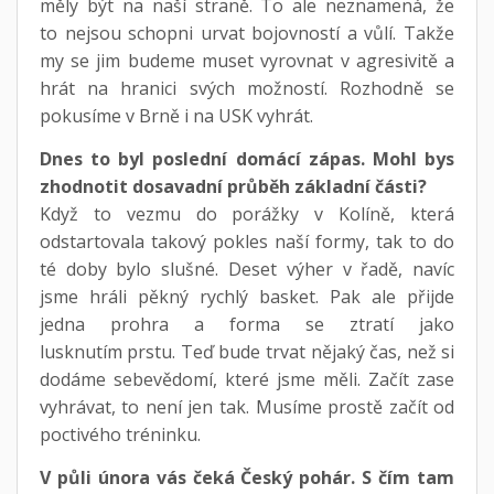
měly být na naší straně. To ale neznamená, že
to nejsou schopni urvat bojovností a vůlí. Takže
my se jim budeme muset vyrovnat v agresivitě a
hrát na hranici svých možností. Rozhodně se
pokusíme v Brně i na USK vyhrát.
Dnes to byl poslední domácí zápas. Mohl bys
zhodnotit dosavadní průběh základní části?
Když to vezmu do porážky v Kolíně, která
odstartovala takový pokles naší formy, tak to do
té doby bylo slušné. Deset výher v řadě, navíc
jsme hráli pěkný rychlý basket. Pak ale přijde
jedna prohra a forma se ztratí jako
lusknutím prstu. Teď bude trvat nějaký čas, než si
dodáme sebevědomí, které jsme měli. Začít zase
vyhrávat, to není jen tak. Musíme prostě začít od
poctivého tréninku.
V půli února vás čeká Český pohár. S čím tam