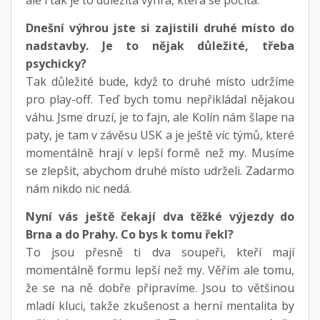
Dnešní výhrou jste si zajistili druhé místo do
nadstavby. Je to nějak důležité, třeba
psychicky?
Tak důležité bude, když to druhé místo udržíme
pro play-off. Teď bych tomu nepřikládal nějakou
váhu. Jsme druzí, je to fajn, ale Kolín nám šlape na
paty, je tam v závěsu USK a je ještě víc týmů, které
momentálně hrají v lepší formě než my. Musíme
se zlepšit, abychom druhé místo udrželi. Zadarmo
nám nikdo nic nedá.
Nyní vás ještě čekají dva těžké výjezdy do
Brna a do Prahy. Co bys k tomu řekl?
To jsou přesně ti dva soupeři, kteří mají
momentálně formu lepší než my. Věřím ale tomu,
že se na ně dobře připravíme. Jsou to většinou
mladí kluci, takže zkušenost a herní mentalita by