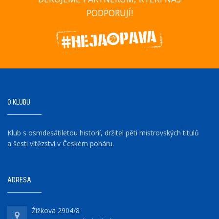
PODPORUJÍ!
O KLUBU
Klub s osmdesátiletou historií, držitel pěti mistrovských titulů
a šesti vítězství v Českém poháru.
ADRESA
Žižkova 2904/8