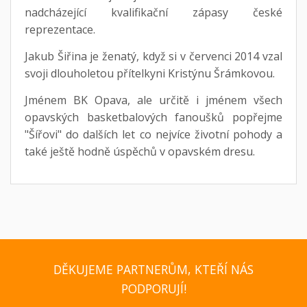
nadcházející kvalifikační zápasy české
reprezentace.
Jakub Šiřina je ženatý, když si v červenci 2014 vzal
svoji dlouholetou přítelkyni Kristýnu Šrámkovou.
Jménem BK Opava, ale určitě i jménem všech
opavských basketbalových fanoušků popřejme
"Šířovi" do dalších let co nejvíce životní pohody a
také ještě hodně úspěchů v opavském dresu.
DĚKUJEME PARTNERŮM, KTEŘÍ NÁS
PODPORUJÍ!