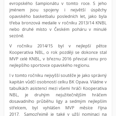
evropského šampionátu v tomto roce. S jeho
jménem jsou spojeny i největší úspěchy
opavského basketbalu posledních let, jako byla
třeba bronzová medaile v ročníku 2013/14 KNBL
nebo druhé místo v Českém poháru v minulé
sezóně.
V ročníku 2014/15 byl v nejlepší pětce
Kooperativa NBL, o rok později se dokonce stal
MVP celé KNBL, v březnu 2016 převzal cenu pro
nejlepšího sportovce opavského regionu.
I v tomto ročníku nejvyšší soutěže je jako správný
kapitán vůdčí osobností celku BK Opava. Vládne v
tabulkách asistencí mezi všemi hráči Kooperativa
NBL, je druhým nejužitečnějším hráčem
dosavadního průběhu ligy a sedmým nejlepším
střelcem, byl vyhlášen MVP měsíce října
2017. Samozřejmě je také v užší nominaci na