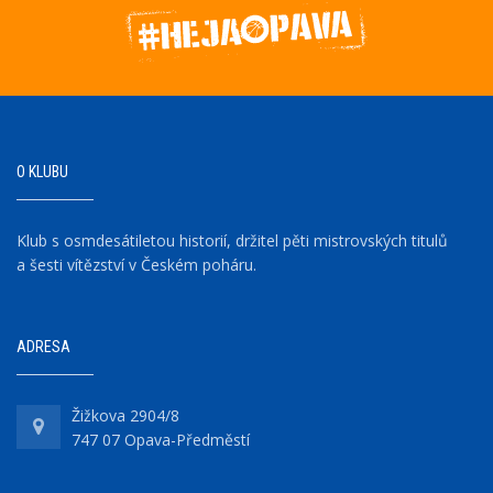
O KLUBU
Klub s osmdesátiletou historií, držitel pěti mistrovských titulů
a šesti vítězství v Českém poháru.
ADRESA
Žižkova 2904/8
747 07 Opava-Předměstí