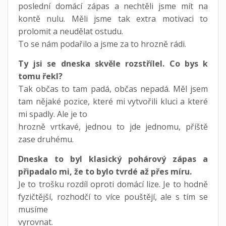
poslední domácí zápas a nechtěli jsme mít na
kontě nulu. Měli jsme tak extra motivaci to
prolomit a neudělat ostudu.
To se nám podařilo a jsme za to hrozně rádi.
Ty jsi se dneska skvěle rozstřílel. Co bys k
tomu řekl?
Tak občas to tam padá, občas nepadá. Měl jsem
tam nějaké pozice, které mi vytvořili kluci a které
mi spadly. Ale je to
hrozně vrtkavé, jednou to jde jednomu, příště
zase druhému.
Dneska to byl klasický pohárový zápas a
připadalo mi, že to bylo tvrdé až přes míru.
Je to trošku rozdíl oproti domácí lize. Je to hodně
fyzičtější, rozhodčí to více pouštějí, ale s tím se
musíme
vyrovnat.