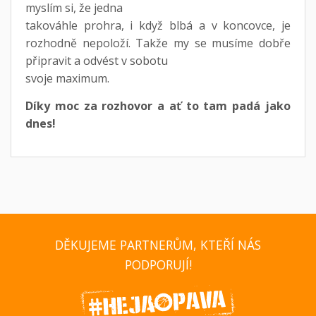
myslím si, že jedna
takováhle prohra, i když blbá a v koncovce, je
rozhodně nepoloží. Takže my se musíme dobře
připravit a odvést v sobotu
svoje maximum.
Díky moc za rozhovor a ať to tam padá jako
dnes!
DĚKUJEME PARTNERŮM, KTEŘÍ NÁS
PODPORUJÍ!