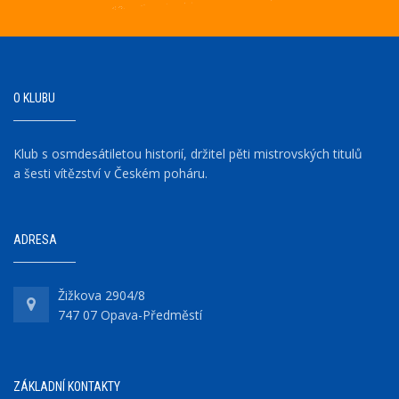
O KLUBU
Klub s osmdesátiletou historií, držitel pěti mistrovských titulů
a šesti vítězství v Českém poháru.
ADRESA
Žižkova 2904/8
747 07 Opava-Předměstí
ZÁKLADNÍ KONTAKTY