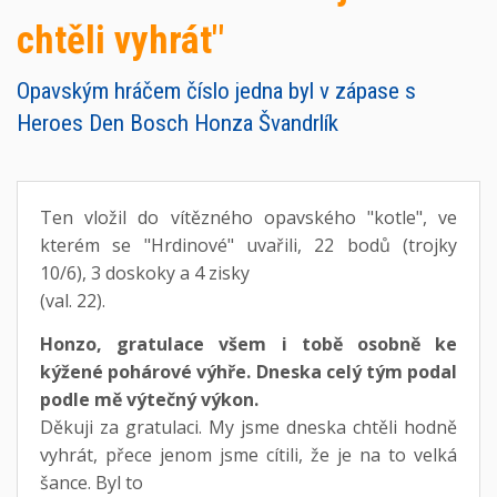
chtěli vyhrát"
Opavským hráčem číslo jedna byl v zápase s
Heroes Den Bosch Honza Švandrlík
Ten vložil do vítězného opavského "kotle", ve
kterém se "Hrdinové" uvařili, 22 bodů (trojky
10/6), 3 doskoky a 4 zisky
(val. 22).
Honzo, gratulace všem i tobě osobně ke
kýžené pohárové výhře. Dneska celý tým podal
podle mě výtečný výkon.
Děkuji za gratulaci. My jsme dneska chtěli hodně
vyhrát, přece jenom jsme cítili, že je na to velká
šance. Byl to