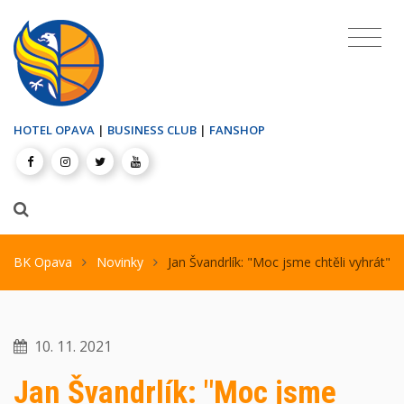
HOTEL OPAVA
|
BUSINESS CLUB
|
FANSHOP
BK Opava
Novinky
Jan Švandrlík: "Moc jsme chtěli vyhrát"
10. 11. 2021
Jan Švandrlík: "Moc jsme