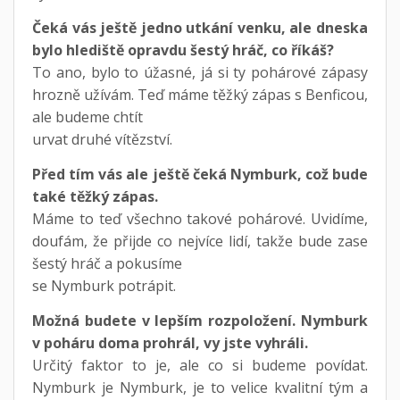
Čeká vás ještě jedno utkání venku, ale dneska
bylo hlediště opravdu šestý hráč, co říkáš?
To ano, bylo to úžasné, já si ty pohárové zápasy
hrozně užívám. Teď máme těžký zápas s Benficou,
ale budeme chtít
urvat druhé vítězství.
Před tím vás ale ještě čeká Nymburk, což bude
také těžký zápas.
Máme to teď všechno takové pohárové. Uvidíme,
doufám, že přijde co nejvíce lidí, takže bude zase
šestý hráč a pokusíme
se Nymburk potrápit.
Možná budete v lepším rozpoložení. Nymburk
v poháru doma prohrál, vy jste vyhráli.
Určitý faktor to je, ale co si budeme povídat.
Nymburk je Nymburk, je to velice kvalitní tým a