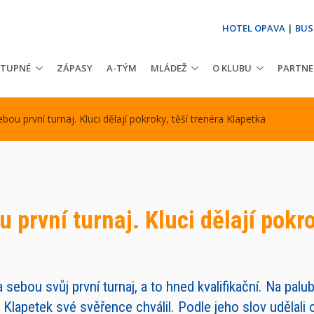
HOTEL OPAVA
|
BUS
STUPNÉ
ZÁPASY
A-TÝM
MLÁDEŽ
O KLUBU
PARTNE
ou první turnaj. Kluci dělají pokroky, těší trenéra Klapetka
první turnaj. Kluci dělají pokro
 sebou svůj první turnaj, a to hned kvalifikační. Na pal
 Klapetek své svěřence chválil. Podle jeho slov udělali