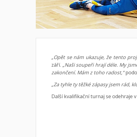
„Opět se nám ukazuje, že tento proj
září.
„Naši soupeři hrají déle. My jsm
zakončení. Mám z toho radost,“
podot
„Za tyhle ty těžké zápasy jsem rád, klu
Další kvalifikační turnaj se odehraje v