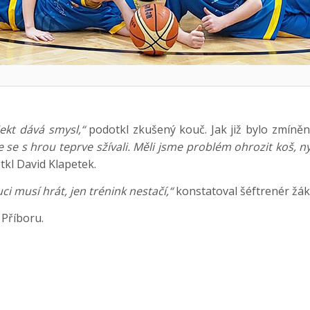
ekt dává smysl,“
podotkl zkušený kouč. Jak již bylo zmíněn
e se s hrou teprve sžívali. Měli jsme problém ohrozit koš, ny
kl David Klapetek.
ci musí hrát, jen trénink nestačí,“
konstatoval šéftrenér žák
 Příboru.