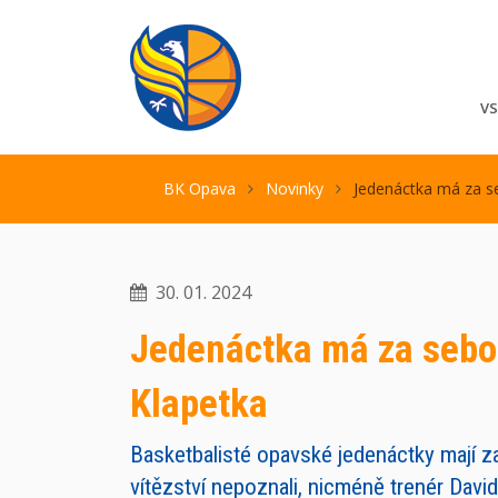
V
BK Opava
Novinky
Jedenáctka má za seb
30. 01. 2024
Jedenáctka má za sebou 
Klapetka
Basketbalisté opavské jedenáctky mají za
vítězství nepoznali, nicméně trenér David