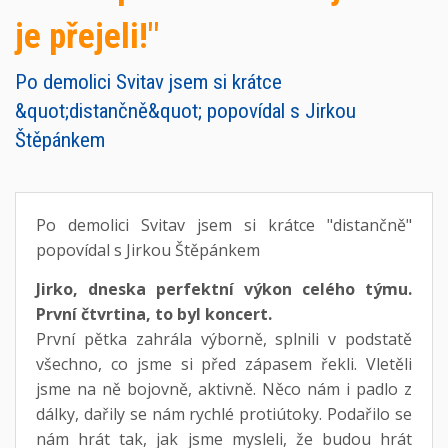
je přejeli!"
Po demolici Svitav jsem si krátce
&quot;distančně&quot; popovídal s Jirkou
Štěpánkem
Po demolici Svitav jsem si krátce "distančně"
popovídal s Jirkou Štěpánkem
Jirko, dneska perfektní výkon celého týmu.
První čtvrtina, to byl koncert.
První pětka zahrála výborně, splnili v podstatě
všechno, co jsme si před zápasem řekli. Vletěli
jsme na ně bojovně, aktivně. Něco nám i padlo z
dálky, dařily se nám rychlé protiútoky. Podařilo se
nám hrát tak, jak jsme mysleli, že budou hrát