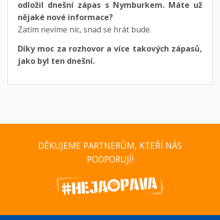
odložil dnešní zápas s Nymburkem. Máte už
nějaké nové informace?
Zatím nevíme nic, snad se hrát bude.
Díky moc za rozhovor a více takových zápasů,
jako byl ten dnešní.
DĚKUJEME PARTNERŮM, KTEŘÍ NÁS
PODPORUJÍ!