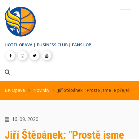
HOTEL OPAVA
|
BUSINESS CLUB
|
FANSHOP
BK Opava
Novinky
Jiří Štěpánek: "Prostě jsme je přejeli!"
16. 09. 2020
Jiří Štěpánek: "Prostě jsme