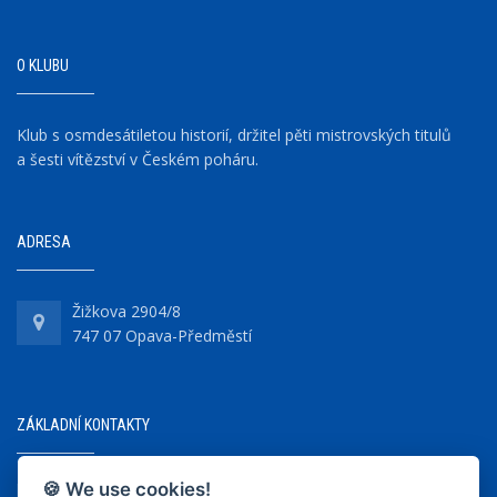
O KLUBU
Klub s osmdesátiletou historií, držitel pěti mistrovských titulů
a šesti vítězství v Českém poháru.
ADRESA
Žižkova 2904/8
747 07 Opava-Předměstí
ZÁKLADNÍ KONTAKTY
🍪 We use cookies!
+420 737 218 679