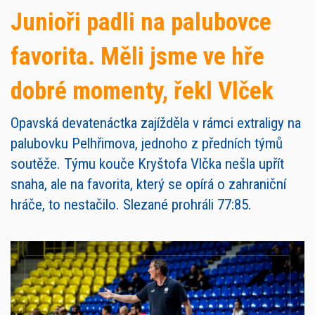
Junioři padli na palubovce
favorita. Měli jsme ve hře
dobré momenty, řekl Vlček
Opavská devatenáctka zajížděla v rámci extraligy na
palubovku Pelhřimova, jednoho z předních týmů
soutěže. Týmu kouče Kryštofa Vlčka nešla upřít
snaha, ale na favorita, který se opírá o zahraniční
hráče, to nestačilo. Slezané prohráli 77:85.