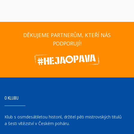
DĚKUJEME PARTNERŮM, KTEŘÍ NÁS
PODPORUJÍ!
O KLUBU
Klub s osmdesátiletou historií, držitel pěti mistrovských titulů
a šesti vítězství v Českém poháru.