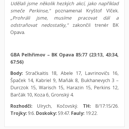
Udělali jsme několik hezkých akcí, jako například
smeče Perkinse,"
poznamenal Kryštof Vlček.
„Prohráli jsme, musíme pracovat dál a
odstraňovat nedostatky,"
zakončil trenér BK
Opava.
GBA Pelhřimov – BK Opava 85:77 (23:13, 43:34,
67:56)
Body:
Stračkaitis 18, Abele 17, Lavrinovičs 16,
Špaček 14, Kabriel 9, Maňák 8, Bukhanevych 3 –
Durczok 15, Warisch 15, Harazin 15, Perkins 12,
Barčák 10, Koza 6, Gronský 4.
Rozhodčí:
Ulrych, Kočovský.
TH:
8/17:15/26.
Trojky:
9:6.
Doskoky:
59:47.
Fauly:
19:22.