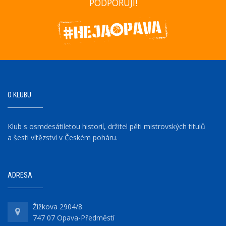
PODPORUJÍ!
O KLUBU
Klub s osmdesátiletou historií, držitel pěti mistrovských titulů
a šesti vítězství v Českém poháru.
ADRESA
Žižkova 2904/8
747 07 Opava-Předměstí