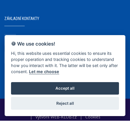
ZÁKLADNÍ KONTAKTY
+420 737 218 679
🍪 We use cookies!
Hi, this website uses essential cookies to ensure its
info@bkopava.cz
proper operation and tracking cookies to understand
www.bkopava.cz
how you interact with it. The latter will be set only after
consent.
Let me choose
Accept all
Reject all
2020-2025 © BK Opava
|
Vytvořil
WEB-KLUB.cz
|
Cookies