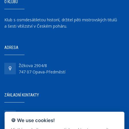
O KLUBU
Klub s osmdesátiletou historií, držitel pěti mistrovských titulů
a šesti vítězství v Českém poháru.
ADRESA
Žižkova 2904/8
747 07 Opava-Předměstí
ZÁKLADNÍ KONTAKTY
+420 737 218 679
🍪 We use cookies!