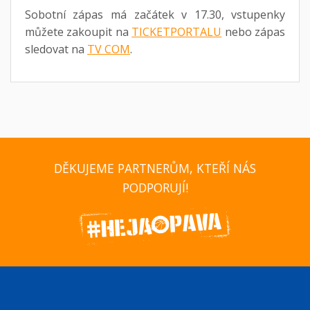
Sobotní zápas má začátek v 17.30, vstupenky
můžete zakoupit na
TICKETPORTALU
nebo zápas
sledovat na
TV COM
.
DĚKUJEME PARTNERŮM, KTEŘÍ NÁS
PODPORUJÍ!