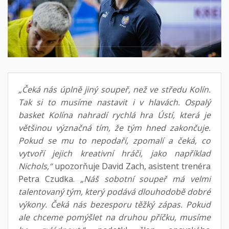
„Čeká nás úplně jiný soupeř, než ve středu Kolín.
Tak si to musíme nastavit i v hlavách. Ospalý
basket Kolína nahradí rychlá hra Ústí, která je
většinou význačná tím, že tým hned zakončuje.
Pokud se mu to nepodaří, zpomalí a čeká, co
vytvoří jejich kreativní hráči, jako například
Nichols,“
upozorňuje David Zach, asistent trenéra
Petra Czudka.
„Náš sobotní soupeř má velmi
talentovaný tým, který podává dlouhodobě dobré
výkony. Čeká nás bezesporu těžký zápas. Pokud
ale chceme pomýšlet na druhou příčku, musíme