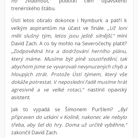
ho zvládnout,“
podotkl člen opavského
trenérského štábu.
Ústí letos obralo dokonce i Nymburk a patří k
velkým aspirantům na účast ve finále.
„Už loni
měli slušný tým, letos jsou ještě silnější,“
míní
David Zach. A co by mohlo na Severočechy platit?
„Zodpovědná hra a dodržování herního plánu,
který máme. Musíme být plně soustředění, tak
abychom jsme se vyvarovali nevynucených chyb a
hloupých ztrát. Protože Ústí týmem, který vše
dokáže potrestat. V neposlední řadě musíme hrát
agresivně a ve velké rotaci,“
nastínil opavský
asistent.
Jak to vypadá se Šimonem Puršlem?
„Byl
připraven do utkání v Kolíně, nakonec ale nebylo
třeba, aby šel do hry. Doma už určitě vyběhne,“
zakončil David Zach.