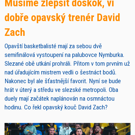
Musíme zlepšit doskok, ví
dobře opavský trenér David
Zach
Opavští basketbalisté mají za sebou dvě
semifinálová vystoupení na palubovce Nymburka.
Slezané obě utkání prohráli. Přitom v tom prvním už
nad úřadujícím mistrem vedli o šestnáct bodů.
Nakonec byl ale šťastnější favorit. Nyní se bude
hrát v úterý a středu ve slezské metropoli. Oba
duely mají začátek naplánován na osmnáctou
hodinu. Co řekl opavský kouč David Zach?