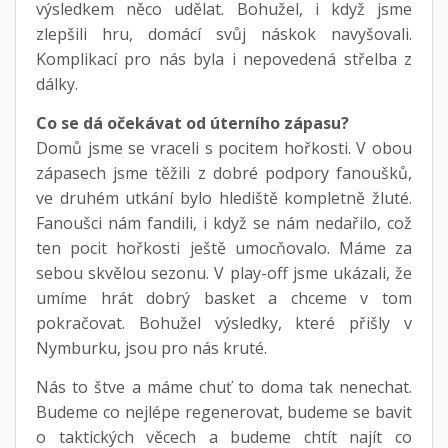
výsledkem něco udělat. Bohužel, i když jsme
zlepšili hru, domácí svůj náskok navyšovali.
Komplikací pro nás byla i nepovedená střelba z
dálky.
Co se dá očekávat od úterního zápasu?
Domů jsme se vraceli s pocitem hořkosti. V obou
zápasech jsme těžili z dobré podpory fanoušků,
ve druhém utkání bylo hlediště kompletně žluté.
Fanoušci nám fandili, i když se nám nedařilo, což
ten pocit hořkosti ještě umocňovalo. Máme za
sebou skvělou sezonu. V play-off jsme ukázali, že
umíme hrát dobrý basket a chceme v tom
pokračovat. Bohužel výsledky, které přišly v
Nymburku, jsou pro nás kruté.
Nás to štve a máme chuť to doma tak nenechat.
Budeme co nejlépe regenerovat, budeme se bavit
o taktických věcech a budeme chtít najít co