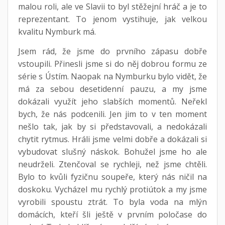
malou roli, ale ve Slavii to byl stěžejní hráč a je to
reprezentant. To jenom vystihuje, jak velkou
kvalitu Nymburk má.
Jsem rád, že jsme do prvního zápasu dobře
vstoupili. Přinesli jsme si do něj dobrou formu ze
série s Ústím. Naopak na Nymburku bylo vidět, že
má za sebou desetidenní pauzu, a my jsme
dokázali využít jeho slabších momentů. Neřekl
bych, že nás podcenili. Jen jim to v ten moment
nešlo tak, jak by si představovali, a nedokázali
chytit rytmus. Hráli jsme velmi dobře a dokázali si
vybudovat slušný náskok. Bohužel jsme ho ale
neudrželi. Ztenčoval se rychleji, než jsme chtěli.
Bylo to kvůli fyzičnu soupeře, který nás ničil na
doskoku. Vycházel mu rychlý protiútok a my jsme
vyrobili spoustu ztrát. To byla voda na mlýn
domácích, kteří šli ještě v prvním poločase do