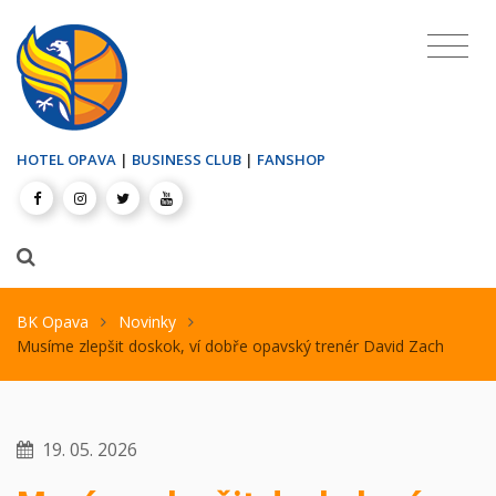
HOTEL OPAVA
|
BUSINESS CLUB
|
FANSHOP
BK Opava
Novinky
Musíme zlepšit doskok, ví dobře opavský trenér David Zach
19. 05. 2026