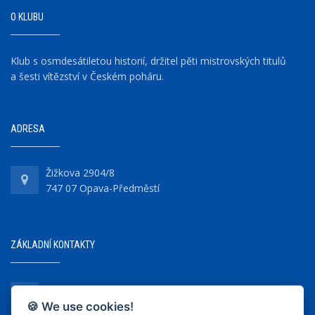
O KLUBU
Klub s osmdesátiletou historií, držitel pěti mistrovských titulů
a šesti vítězství v Českém poháru.
ADRESA
Žižkova 2904/8
747 07 Opava-Předměstí
ZÁKLADNÍ KONTAKTY
+420 737 218 679
🍪 We use cookies!