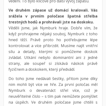
vedení. To bylo klíčové pro další vývoj zápasu.
Ve druhém zápase už domácí kralovali. Vás
srážela v prvním poločase špatná střelba
trestných hodů a prohrávali jste na doskoku.
Věděli jsme, jak Nymburk hraje. Dobře vím, že
když prohrajeme nějaký souboj, Nymburk z toho
hned těží. Právě proto ho potřebujeme lépe
kontrolovat a více přibrzdit. Musíme najít vnitřní
sílu a detaily, kterými si pomůžeme doskok
zvládat. Utkání nebylo dominantní ani z jedné
strany, ale soupeř si získává náskok právě
fyzičnem a doskokem, který předvádí.
Do toho jsme nedávali šestky, přitom jsme díky
nim mohli být více ve hře. Za první poločas měl
Nymburk o devatenáct střel více, což je
neuvěřitelné číslo – s tím pak nemůžete pomýšlet
na úspěch. Ve druhém poločase jsme chtěli s