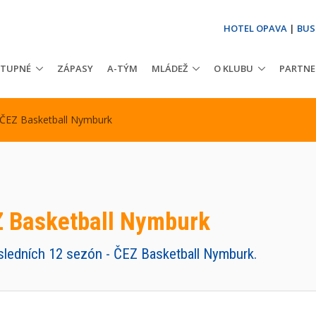
HOTEL OPAVA
|
BUS
STUPNÉ
ZÁPASY
A-TÝM
MLÁDEŽ
O KLUBU
PARTNE
 ČEZ Basketball Nymburk
Z Basketball Nymburk
osledních 12 sezón - ČEZ Basketball Nymburk.