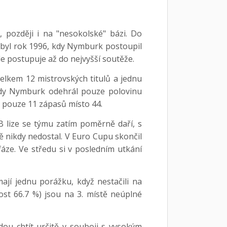
 později i na "nesokolské" bázi. Do
" byl rok 1996, kdy Nymburk postoupil
le postupuje až do nejvyšší soutěže.
elkem 12 mistrovských titulů a jednu
kdy Nymburk odehrál pouze polovinu
e pouze 11 zápasů místo 44.
 lize se týmu zatím poměrně daří, s
ště nikdy nedostal. V Euro Cupu skončil
fáze. Ve středu si v posledním utkání
jí jednu porážku, když nestačili na
nost 66.7 %) jsou na 3. místě neúplné
ou chtít určitě v souboji s vysokým