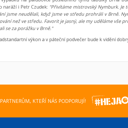
o naráží i Petr Czudek:
"Přivítáme mistrovský Nymburk. Je t
ání jsme neudělali, když jsme ve středu prohráli v Brně. 
čování než ve středu. Favorit je jasný, ale my uděláme vše p
ali se za porážku v Brně."
nadstandartní výkon a v páteční podvečer bude k vidění dobr
PARTNERŮM, KTEŘÍ NÁS PODPORUJÍ!