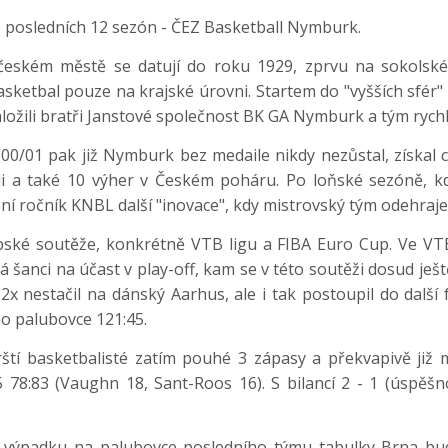
e posledních 12 sezón - ČEZ Basketball Nymburk.
eském městě se datují do roku 1929, zprvu na sokolské,
sketbal pouze na krajské úrovni. Startem do "vyšších sfér
 založili bratři Janstové společnost BK GA Nymburk a tým rych
00/01 pak již Nymburk bez medaile nikdy nezůstal, získal c
li a také 10 výher v Českém poháru. Po loňské sezóně, 
ošní ročník KNBL další "inovace", kdy mistrovský tým odehraj
pské soutěže, konkrétně VTB ligu a FIBA Euro Cup. Ve VTB
 má šanci na účast v play-off, kam se v této soutěži dosud je
 2x nestačil na dánský Aarhus, ale i tak postoupil do další 
ho palubovce 121:45.
í basketbalisté zatím pouhé 3 zápasy a překvapivě již ma
5 78:83 (Vaughn 18, Sant-Roos 16). S bilancí 2 - 1 (úspěš
m výpadku na palubovce posledního týmu tabulky Brna bud