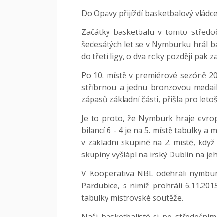
Do Opavy přijíždí basketbalový vládc
Začátky basketbalu v tomto středoč
šedesátých let se v Nymburku hrál ba
do třetí ligy, o dva roky později pak
Po 10. místě v premiérové sezóně 20
stříbrnou a jednu bronzovou medai
zápasů základní části, přišla pro let
Je to proto, že Nymburk hraje evro
bilancí 6 - 4 je na 5. místě tabulky a
v základní skupině na 2. místě, když
skupiny vyšlápl na irský Dublin na je
V Kooperativa NBL odehráli nymburšt
Pardubice, s nimiž prohráli 6.11.201
tabulky mistrovské soutěže.
Naši basketbalisté si po středeční