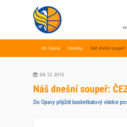
V
BK Opava
Novinky
Náš dnešní soupeř:
04. 12. 2015
Náš dnešní soupeř: ČE
Do Opavy přijíždí basketbalový vládce p