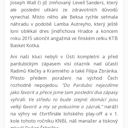
Joseph Wall či již zmňovaný Levell Sanders, který
ale poslední utkání ze zdravotních důvodů
vynechal. Místo něho ale Beksa rychle sehnala
náhradu v podobě Lamba Autreyho, který ještě
loni oblékal dres Jindřichova Hradce a koncem
roku 2015 ukončil angažmá ve finském celku KTB
Basket Kotka.
Ani naši kluci nebyli v Ústí kompletní a před
pardubickým zápasem visí otazník nad účastí
Radimů Klečky a Kramného a také Filipa Zbránka.
Přesto předem poraženi na východ Čech
rozhodně nepojedou.
"Do Pardubic nejezdíme
jako favorit a přece jsme tam poslední dva zápasy
vyhráli. Ve středu to bude stejné: domácí jsou
velký favorit a my se pokusíme o zázrak,"
naráží
na výhry ve čtvrtfinále loňského play-off a v 1.
kole tohoto ročníku KNBL náš manažer a tiskový
mluvčí Dušan Štěnička.