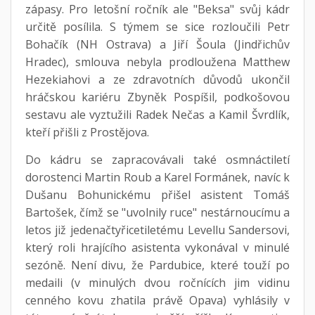
zápasy. Pro letošní ročník ale "Beksa" svůj kádr
určitě posílila. S týmem se sice rozloučili Petr
Bohačík (NH Ostrava) a Jiří Šoula (Jindřichův
Hradec), smlouva nebyla prodloužena Matthew
Hezekiahovi a ze zdravotních důvodů ukončil
hráčskou kariéru Zbyněk Pospíšil, podkošovou
sestavu ale vyztužili Radek Nečas a Kamil Švrdlík,
kteří přišli z Prostějova.
Do kádru se zapracovávali také osmnáctiletí
dorostenci Martin Roub a Karel Formánek, navíc k
Dušanu Bohunickému přišel asistent Tomáš
Bartošek, čímž se "uvolnily ruce" nestárnoucímu a
letos již jedenačtyřicetiletému Levellu Sandersovi,
který roli hrajícího asistenta vykonával v minulé
sezóně. Není divu, že Pardubice, které touží po
medaili (v minulých dvou ročnících jim vidinu
cenného kovu zhatila právě Opava) vyhlásily v