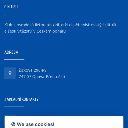
O KLUBU
Klub s osmdesátiletou historií, držitel pěti mistrovských titulů
a šesti vítězství v Českém poháru.
ADRESA
Žižkova 2904/8
747 07 Opava-Předměstí
ZÁKLADNÍ KONTAKTY
+420 737 218 679
🍪 We use cookies!