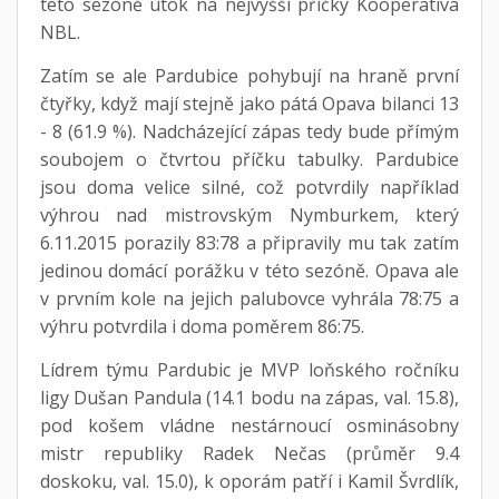
této sezóně útok na nejvyšší příčky Kooperativa
NBL.
Zatím se ale Pardubice pohybují na hraně první
čtyřky, když mají stejně jako pátá Opava bilanci 13
- 8 (61.9 %). Nadcházející zápas tedy bude přímým
soubojem o čtvrtou příčku tabulky. Pardubice
jsou doma velice silné, což potvrdily například
výhrou nad mistrovským Nymburkem, který
6.11.2015 porazily 83:78 a připravily mu tak zatím
jedinou domácí porážku v této sezóně. Opava ale
v prvním kole na jejich palubovce vyhrála 78:75 a
výhru potvrdila i doma poměrem 86:75.
Lídrem týmu Pardubic je MVP loňského ročníku
ligy Dušan Pandula (14.1 bodu na zápas, val. 15.8),
pod košem vládne nestárnoucí osminásobny
mistr republiky Radek Nečas (průměr 9.4
doskoku, val. 15.0), k oporám patří i Kamil Švrdlík,