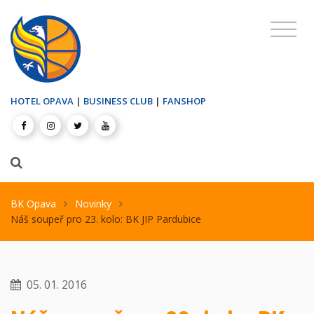
HOTEL OPAVA
|
BUSINESS CLUB
|
FANSHOP
BK Opava
Novinky
Náš soupeř pro 23. kolo: BK JIP Pardubice
05. 01. 2016