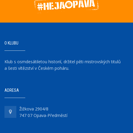
O KLUBU
Klub s osmdesátiletou historií, držitel pěti mistrovských titulů
a šesti vítězství v Českém poháru.
ADRESA
Žižkova 2904/8
747 07 Opava-Předměstí