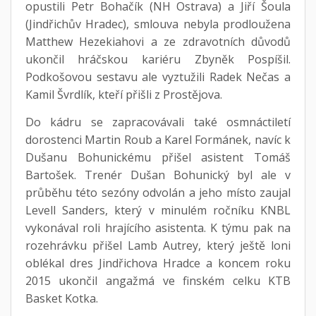
opustili Petr Bohačík (NH Ostrava) a Jiří Šoula
(Jindřichův Hradec), smlouva nebyla prodloužena
Matthew Hezekiahovi a ze zdravotních důvodů
ukončil hráčskou kariéru Zbyněk Pospíšil.
Podkošovou sestavu ale vyztužili Radek Nečas a
Kamil Švrdlík, kteří přišli z Prostějova.
Do kádru se zapracovávali také osmnáctiletí
dorostenci Martin Roub a Karel Formánek, navíc k
Dušanu Bohunickému přišel asistent Tomáš
Bartošek. Trenér Dušan Bohunický byl ale v
průběhu této sezóny odvolán a jeho místo zaujal
Levell Sanders, který v minulém ročníku KNBL
vykonával roli hrajícího asistenta. K týmu pak na
rozehrávku přišel Lamb Autrey, který ještě loni
oblékal dres Jindřichova Hradce a koncem roku
2015 ukončil angažmá ve finském celku KTB
Basket Kotka.