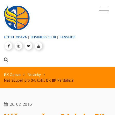
HOTEL OPAVA
|
BUSINESS CLUB
|
FANSHOP
BK Opava
Novinky
Náš soupeř pro 34. kolo: BK JIP Pardubice
26. 02. 2016