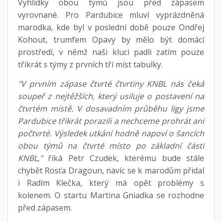
Vyhlídky obou týmů jsou před zápasem
vyrovnané. Pro Pardubice mluví vyprázdněná
marodka, kde byl v poslední době pouze Ondřej
Kohout, trumfem Opavy by mělo být domácí
prostředí, v němž naši kluci padli zatím pouze
třikrát s týmy z prvních tří míst tabulky.
"V prvním zápase čtvrté čtvrtiny KNBL nás čeká
soupeř z nejtěžších, který usiluje o postavení na
čtvrtém místě. V dosavadním průběhu ligy jsme
Pardubice třikrát porazili a nechceme prohrát ani
počtvrté. Výsledek utkání hodně napoví o šancích
obou týmů na čtvrté místo po základní části
KNBL,"
říká Petr Czudek, kterému bude stále
chybět Rosťa Dragoun, navíc se k marodům přidal
i Radim Klečka, který má opět problémy s
kolenem. O startu Martina Gniadka se rozhodne
před zápasem.