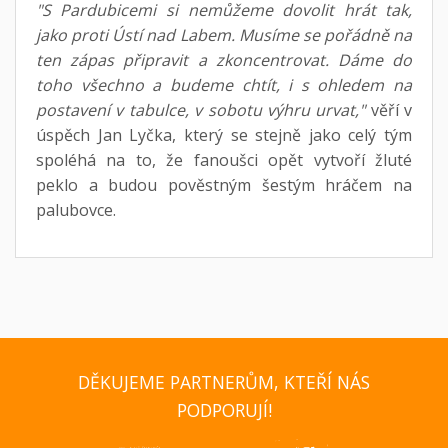
"S Pardubicemi si nemůžeme dovolit hrát tak,
jako proti Ústí nad Labem. Musíme se pořádně na
ten zápas připravit a zkoncentrovat. Dáme do
toho všechno a budeme chtít, i s ohledem na
postavení v tabulce, v sobotu výhru urvat,"
věří v
úspěch Jan Lyčka, který se stejně jako celý tým
spoléhá na to, že fanoušci opět vytvoří žluté
peklo a budou pověstným šestým hráčem na
palubovce.
DĚKUJEME PARTNERŮM, KTEŘÍ NÁS
PODPORUJÍ!