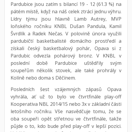
Pardubice jsou zatím s bilancí 19 - 12 (61.3 %) na
pátém místě, když na náš celek ztrácí jednu výhru.
Lídry týmu jsou hlavně Lamb Autrey, MVP
loňského ročníku KNBL Dušan Pandula, Kamil
Švrdlík a Radek Nečas. V polovině února využili
pardubičtí basketbalisté domácího prostředí a
získali český basketbalový pohár, Opava si z
Pardubic odvezla pohárový bronz. V KNBL v
poslední době Pardubice uštědřily svým
soupeřům několik stovek, ale také prohrály v
Kolíně nebo doma s Děčínem.
Posledních šest vzájemných zápasů Opava
vyhrála, ať už to bylo ve čtvrtfinále play-off
Kooperativa NBL 2014/15 nebo 3x v základní části
letošního ročníku. Vše nasvědčuje tomu, že se
oba soupeři opět střetnou ve čtvrtfinále, takže
půjde o to, kdo bude před play-off v lepší pozici.