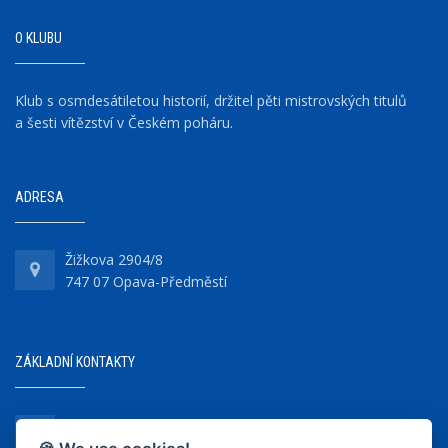
O KLUBU
Klub s osmdesátiletou historií, držitel pěti mistrovských titulů
a šesti vítězství v Českém poháru.
ADRESA
Žižkova 2904/8
747 07 Opava-Předměstí
ZÁKLADNÍ KONTAKTY
+420 737 218 679