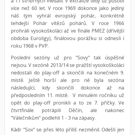
a 11 stříbrných medailí. V extralize tedy už působí
více než 60 let. V roce 1969 dokonce jako jediný
náš tým vyhrál evropský pohár, konkrétně
tehdejší Pohár vítězů pohárů. V roce 1966
prohráli vysokoškoláci až ve finále PMEZ (dřívější
obdoba Euroligy), finálovou porážku si odnesli i
roku 1968 v PVP.
Poslední sezóny už pro "Sovy" tak úspěšné
nejsou. V sezóně 2013/14 se pražští vysokoškoláci
nedostali do play-off a skončili na konečném 9.
místě. Ještě horší ale pro ně byla sezóna
následující, kdy skončili dokonce až na
předposledním 11. místě. V minulém ročníku už
opět do play-off pronikli a to ze 7. příčky. Ve
čtvrtfinále potrápili Děčín, ale nakonec
"Válečníkům" podlehli 1 - 3 na zápasy.
Kádr "Sov" se přes léto příliš nezměnil. Odešli jen