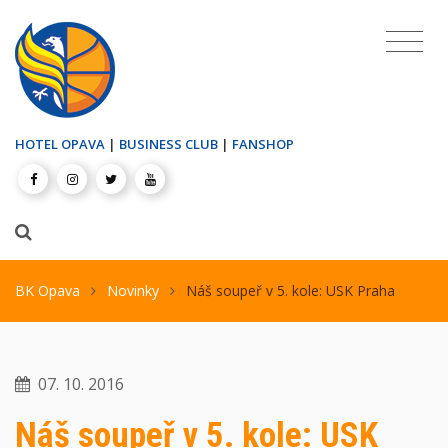
HOTEL OPAVA
|
BUSINESS CLUB
|
FANSHOP
BK Opava
Novinky
Náš soupeř v 5. kole: USK Praha
07. 10. 2016
Náš soupeř v 5. kole: USK