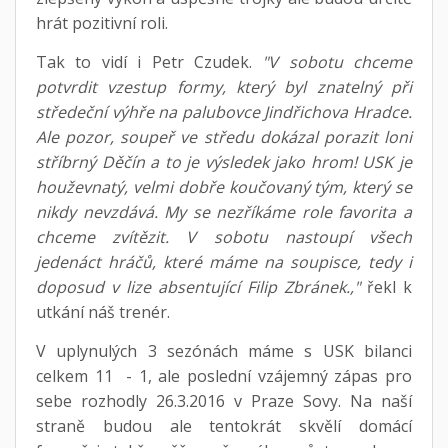
hrát pozitivní roli.
Tak to vidí i Petr Czudek.
"V sobotu chceme
potvrdit vzestup formy, který byl znatelný při
středeční výhře na palubovce Jindřichova Hradce.
Ale pozor, soupeř ve středu dokázal porazit loni
stříbrný Děčín a to je výsledek jako hrom! USK je
houževnatý, velmi dobře koučovaný tým, který se
nikdy nevzdává. My se nezříkáme role favorita a
chceme zvítězit. V sobotu nastoupí všech
jedenáct hráčů, které máme na soupisce, tedy i
doposud v lize absentující Filip Zbránek.,"
řekl k
utkání náš trenér.
V uplynulých 3 sezónách máme s USK bilanci
celkem 11 - 1, ale poslední vzájemný zápas pro
sebe rozhodly 26.3.2016 v Praze Sovy. Na naší
straně budou ale tentokrát skvělí domácí