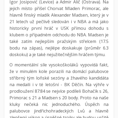
Igor Josipović (Levice) a Admir Alič (Ostrava). Na
jejich místo přišel Chorvat Mladen Primorac, ale
hlavně finský mladík Alexander Madsen, který je v
21 letech už pečlivě sledován i v NBA a má jako
historicky první hráč v USK přímou dohodu s
klubem o případném odchodu do NBA. Madsen je
také zatím nejlepším pražským střelcem (17.5
bodu na zápas), nejlépe doskakuje (průměr 6.3
doskoku) a je také nejužitečnějším hráčem týmu.
O momentální síle vysokoškoláků vypovídá fakt,
že v minulém kole porazili na domácí palubovce
stříbrný tým loňské sezóny a žhavého kandidáta
na medaili i v té letošní - BK Děčín. Na výhře v
prodloužení 87:84 se nejvíce podíleli Bohačík s 26,
Primorac s 21 a Madsen s 20 body. Proto na naše
kluky nečeká nic jednoduchého. Úspěch na
palubovce jindřichohradeckých Lvů a hlavně
zlepšený výkon a úspěšné trojky ale budou určitě