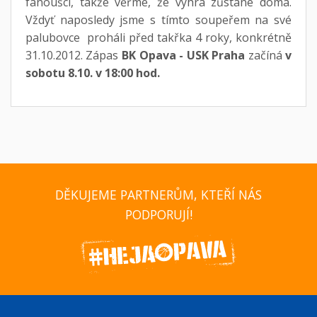
fanoušci, takže věřme, že výhra zůstane doma.
Vždyť naposledy jsme s tímto soupeřem na své
palubovce proháli před takřka 4 roky, konkrétně
31.10.2012. Zápas
BK Opava - USK Praha
začíná
v
sobotu 8.10. v 18:00 hod.
DĚKUJEME PARTNERŮM, KTEŘÍ NÁS
PODPORUJÍ!