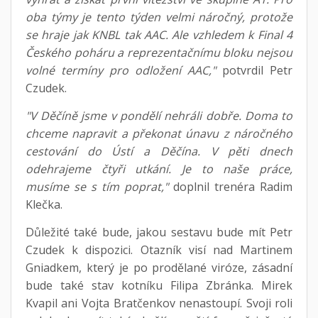
oba týmy je tento týden velmi náročný, protože
se hraje jak KNBL tak AAC. Ale vzhledem k Final 4
Českého poháru a reprezentačnímu bloku nejsou
volné termíny pro odložení AAC,"
potvrdil Petr
Czudek.
"V Děčíně jsme v pondělí nehráli dobře. Doma to
chceme napravit a překonat únavu z náročného
cestování do Ústí a Děčína. V pěti dnech
odehrajeme čtyři utkání. Je to naše práce,
musíme se s tím poprat,"
doplnil trenéra Radim
Klečka.
Důležité také bude, jakou sestavu bude mít Petr
Czudek k dispozici. Otazník visí nad Martinem
Gniadkem, který je po prodělané viróze, zásadní
bude také stav kotníku Filipa Zbránka. Mirek
Kvapil ani Vojta Bratčenkov nenastoupí. Svoji roli