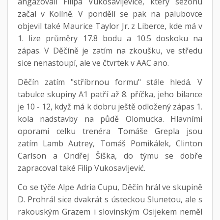
angažovali Filipa Vukosavljeviće, který sezónu
začal v Kolíně. V pondělí se pak na palubovce
objevil také Maurice Taylor Jr. z Liberce, kde má v
1. lize průměry 17.8 bodu a 10.5 doskoku na
zápas. V Děčíně je zatím na zkoušku, ve středu
sice nenastoupí, ale ve čtvrtek v AAC ano.
Děčín zatím "stříbrnou formu" stále hledá. V
tabulce skupiny A1 patří až 8. příčka, jeho bilance
je 10 - 12, když má k dobru ještě odložený zápas 1.
kola nadstavby na půdě Olomucka. Hlavními
oporami celku trenéra Tomáše Grepla jsou
zatím Lamb Autrey, Tomáš Pomikálek, Clinton
Carlson a Ondřej Šiška, do týmu se dobře
zapracoval také Filip Vukosavljević.
Co se týče Alpe Adria Cupu, Děčín hrál ve skupině
D. Prohrál sice dvakrát s ústeckou Slunetou, ale s
rakouským Grazem i slovinským Osijekem neměl