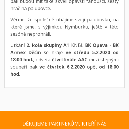
pak budou mít také skvělí opavští fanoušci, šestý
hráč na palubovce.
Věřme, že společně uhájíme svoji palubovku, na
které jsme, s výjimkou Nymburku, ještě v této
sezóně neprohráli.
Utkání
2. kola skupiny A1
KNBL
BK Opava - BK
Armex Děčín
se hraje
ve středu 5.2.2020 od
18:00 hod.
, odveta
čtvrtfinále AAC
mezi stejnými
soupeři pak
ve čtvrtek 6.2.2020
opět
od 18:00
hod.
DĚKUJEME PARTNERŮM, KTEŘÍ NÁS