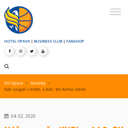
HOTEL OPAVA
|
BUSINESS CLUB
|
FANSHOP
BK Opava
Novinky
Náš soupeř v KNBL a AAC: BK Armex Děčín
04. 02. 2020