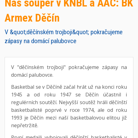
Náš soupeř v KNBL a AAC: BK
Armex Děčín
V &quot;děčínském trojboji&quot; pokračujeme
zápasy na domácí palubovce
V "děčínském trojboji" pokračujeme zápasy na
domácí palubovce.
Basketbal se v Děčíně začal hrát už na konci roku
1945 a od roku 1947 se Děčín účastnil i
regulérních soutěží. Nejvyšší soutěž hráli děčínští
basketbalisté poprvé v roce 1974, ale od roku
1993 je Děčín mezi naší basketbalovou elitou již
nepřetržitě.
První medaili vybojovali děčínští basketbalisté v