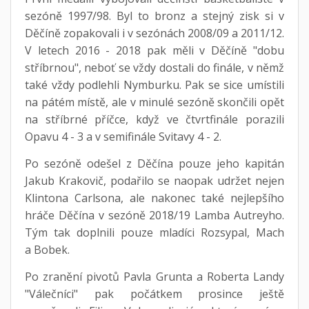
sezóně 1997/98. Byl to bronz a stejný zisk si v
Děčíně zopakovali i v sezónách 2008/09 a 2011/12.
V letech 2016 - 2018 pak měli v Děčíně "dobu
stříbrnou", neboť se vždy dostali do finále, v němž
také vždy podlehli Nymburku. Pak se sice umístili
na pátém místě, ale v minulé sezóně skončili opět
na stříbrné příčce, když ve čtvrtfinále porazili
Opavu 4 - 3 a v semifinále Svitavy 4 - 2.
Po sezóně odešel z Děčína pouze jeho kapitán
Jakub Krakovič, podařilo se naopak udržet nejen
Klintona Carlsona, ale nakonec také nejlepšího
hráče Děčína v sezóně 2018/19 Lamba Autreyho.
Tým tak doplnili pouze mladíci Rozsypal, Mach
a Bobek.
Po zranění pivotů Pavla Grunta a Roberta Landy
"Válečníci" pak počátkem prosince ještě