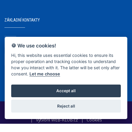
ZÁKLADNÍ KONTAKTY
+420 737 218 679
🍪 We use cookies!
Hi, this website uses essential cookies to ensure its
info@bkopava.cz
proper operation and tracking cookies to understand
www.bkopava.cz
how you interact with it. The latter will be set only after
consent.
Let me choose
Accept all
Reject all
2020-2025 © BK Opava
|
Vytvořil
WEB-KLUB.cz
|
Cookies