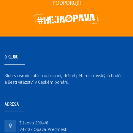
PODPORUJÍ!
O KLUBU
Klub s osmdesátiletou historií, držitel pěti mistrovských titulů
a šesti vítězství v Českém poháru.
ADRESA
Žižkova 2904/8
747 07 Opava-Předměstí