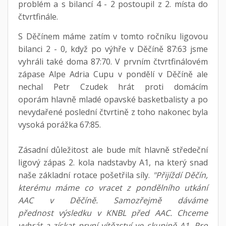
problém a s bilancí 4 - 2 postoupil z 2. místa do
čtvrtfinále.
S Děčínem máme zatím v tomto ročníku ligovou
bilanci 2 - 0, když po výhře v Děčíně 87:63 jsme
vyhráli také doma 87:70. V prvním čtvrtfinálovém
zápase Alpe Adria Cupu v pondělí v Děčíně ale
nechal Petr Czudek hrát proti domácím
oporám hlavně mladé opavské basketbalisty a po
nevydařené poslední čtvrtině z toho nakonec byla
vysoká porážka 67:85.
Zásadní důležitost ale bude mít hlavně středeční
ligový zápas 2. kola nadstavby A1, na který snad
naše základní rotace pošetřila síly.
"Přijíždí Děčín,
kterému máme co vracet z pondělního utkání
AAC v Děčíně. Samozřejmě dáváme
přednost výsledku v KNBL před AAC. Chceme
vyhrát a získat první vítězství ve skupině A1. Pro