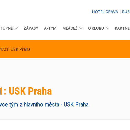
HOTEL OPAVA
|
BUS
STUPNÉ
ZÁPASY
A-TÝM
MLÁDEŽ
O KLUBU
PARTNE
11/21: USK Praha
1: USK Praha
vce tým z hlavního města - USK Praha