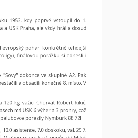
roku 1953, kdy poprvé vstoupil do 1.
ha a USK Praha, ale vždy hrál a dosud
ál evropský pohár, konkrétně tehdejší
ligy), finálovou porážku si odnesli i
y "Sovy" dokonce ve skupině A2. Pak
stačili a obsadili konečné 8. místo. V
 120 kg vážící Chorvat Robert Rikić.
pasech má USK 6 výher a 3 prohry, což
é palubovce porazily Nymburk 88:72!
.0 asistence, 7.0 doskoku, val. 29.7.
ić. V týmu naopak už nepůsobí Miloš