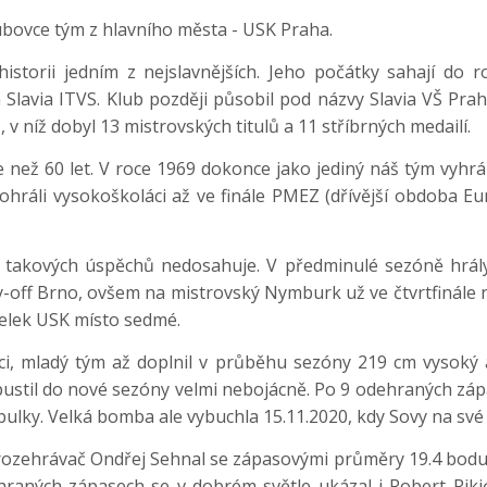
ubovce tým z hlavního města - USK Praha.
istorii jedním z nejslavnějších. Jeho počátky sahají do 
Slavia ITVS. Klub později působil pod názvy Slavia VŠ Pra
, v níž dobyl 13 mistrovských titulů a 11 stříbrných medailí.
ce než 60 let. V roce 1969 dokonce jako jediný náš tým vyhr
hráli vysokoškoláci až ve finále PMEZ (dřívější obdoba Euro
 takových úspěchů nedosahuje. V předminulé sezóně hrál
y-off Brno, ovšem na mistrovský Nymburk už ve čtvrtfinále ne
celek USK místo sedmé.
nci, mladý tým až doplnil v průběhu sezóny 219 cm vysoký a
pustil do nové sezóny velmi nebojácně. Po 9 odehraných zá
abulky. Velká bomba ale vybuchla 15.11.2020, kdy Sovy na sv
ozehrávač Ondřej Sehnal se zápasovými průměry 19.4 bodu, 10
hraných zápasech se v dobrém světle ukázal i Robert Rik