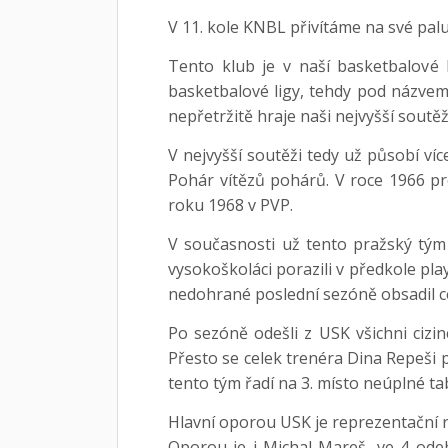
V 11. kole KNBL přivítáme na své pal
Tento klub je v naší basketbalové h
basketbalové ligy, tehdy pod názvem 
nepřetržitě hraje naši nejvyšší soutěž
V nejvyšší soutěži tedy už působí ví
Pohár vítězů pohárů. V roce 1966 pro
roku 1968 v PVP.
V současnosti už tento pražský tým
vysokoškoláci porazili v předkole pla
nedohrané poslední sezóně obsadil 
Po sezóně odešli z USK všichni cizi
Přesto se celek trenéra Dina Repeši 
tento tým řadí na 3. místo neúplné t
Hlavní oporou USK je reprezentační r
Oporou je i Michal Mareš, ve 4 ode