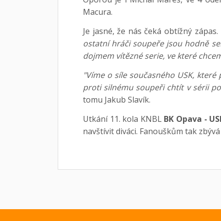
Macura.
Je jasné, že nás čeká obtížný zápas.
ostatní hráči soupeře jsou hodně s
dojmem vítězné serie, ve které chce
"Víme o síle současného USK, které
proti silnému soupeři chtít v sérii 
tomu Jakub Slavík.
Utkání 11. kola KNBL
BK Opava - US
navštívit diváci. Fanouškům tak zbýv