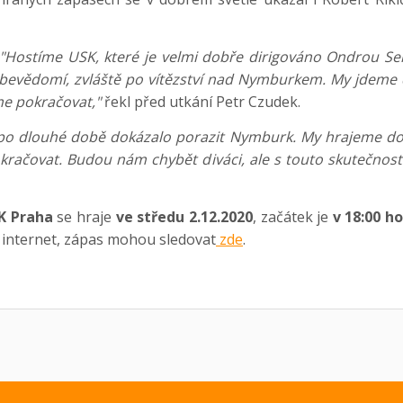
"Hostíme USK, které je velmi dobře dirigováno Ondrou Se
ebevědomí, zvláště po vítězství nad Nymburkem. My jdeme 
me pokračovat,"
řekl před utkání Petr Czudek.
 po dlouhé době dokázalo porazit Nymburk. My hrajeme do
pokračovat. Budou nám chybět diváci, ale s touto skutečnos
K Praha
se hraje
ve středu 2.12.2020
, začátek je
v 18:00 ho
á internet, zápas mohou sledovat
zde
.