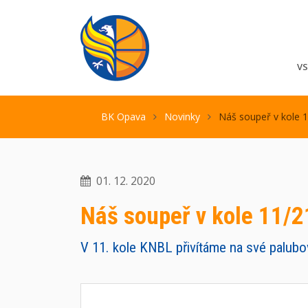
V
BK Opava
Novinky
Náš soupeř v kole 
01. 12. 2020
Náš soupeř v kole 11/2
V 11. kole KNBL přivítáme na své palubo