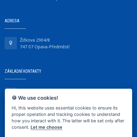
ADRESA
Žižkova 2904/8
747 07 Opava-Předměstí
ZÁKLADNÍ KONTAKTY
+420 737 218 679
🍪 We use cookies!
Hi, this website uses essential cookies to ensure its
info@bkopava.cz
proper operation and tracking cookies to understand
www.bkopava.cz
how you interact with it. The latter will be set only after
consent.
Let me choose