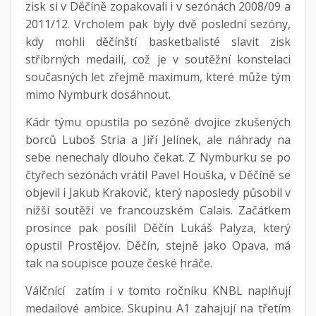
zisk si v Děčíně zopakovali i v sezónách 2008/09 a
2011/12. Vrcholem pak byly dvě poslední sezóny,
kdy mohli děčínští basketbalisté slavit zisk
stříbrných medailí, což je v soutěžní konstelaci
současných let zřejmě maximum, které může tým
mimo Nymburk dosáhnout.
Kádr týmu opustila po sezóně dvojice zkušených
borců Luboš Stria a Jiří Jelínek, ale náhrady na
sebe nenechaly dlouho čekat. Z Nymburku se po
čtyřech sezónách vrátil Pavel Houška, v Děčíně se
objevil i Jakub Krakovič, který naposledy působil v
nižší soutěži ve francouzském Calais. Začátkem
prosince pak posílil Děčín Lukáš Palyza, který
opustil Prostějov. Děčín, stejně jako Opava, má
tak na soupisce pouze české hráče.
Válčnící zatím i v tomto ročníku KNBL naplňují
medailové ambice. Skupinu A1 zahajují na třetím