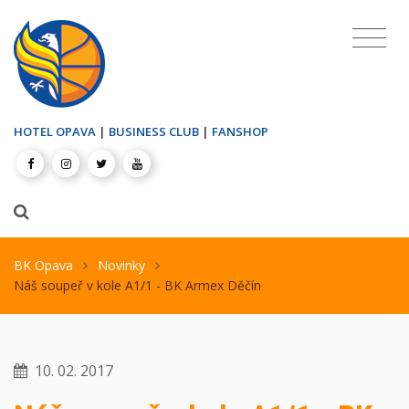
HOTEL OPAVA
|
BUSINESS CLUB
|
FANSHOP
BK Opava
Novinky
Náš soupeř v kole A1/1 - BK Armex Děčín
10. 02. 2017