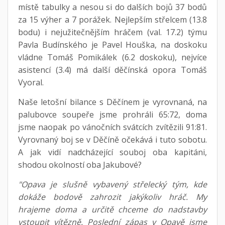
místě tabulky a nesou si do dalších bojů 37 bodů
za 15 výher a 7 porážek. Nejlepším střelcem (13.8
bodu) i nejužitečnějším hráčem (val. 17.2) týmu
Pavla Budínského je Pavel Houška, na doskoku
vládne Tomáš Pomikálek (6.2 doskoku), nejvíce
asistencí (3.4) má další děčínská opora Tomáš
Vyoral.
Naše letošní bilance s Děčínem je vyrovnaná, na
palubovce soupeře jsme prohráli 65:72, doma
jsme naopak po vánočních svátcích zvítězili 91:81.
Vyrovnaný boj se v Děčíně očekává i tuto sobotu.
A jak vidí nadcházející souboj oba kapitáni,
shodou okolností oba Jakubové?
"Opava je slušně vybavený střelecký tým, kde
dokáže bodově zahrozit jakýkoliv hráč. My
hrajeme doma a určitě chceme do nadstavby
vstoupit vítězně. Poslední zápas v Opavě jsme