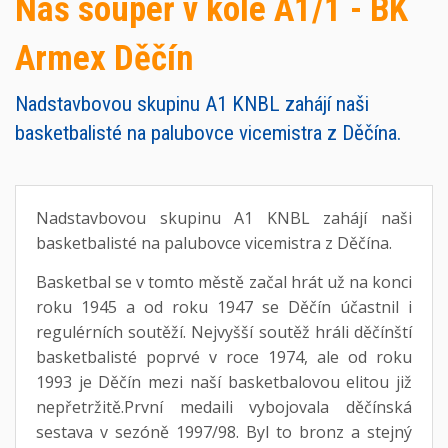
Náš soupeř v kole A1/1 - BK
Armex Děčín
Nadstavbovou skupinu A1 KNBL zahájí naši
basketbalisté na palubovce vicemistra z Děčína.
Nadstavbovou skupinu A1 KNBL zahájí naši
basketbalisté na palubovce vicemistra z Děčína.
Basketbal se v tomto městě začal hrát už na konci
roku 1945 a od roku 1947 se Děčín účastnil i
regulérních soutěží. Nejvyšší soutěž hráli děčínští
basketbalisté poprvé v roce 1974, ale od roku
1993 je Děčín mezi naší basketbalovou elitou již
nepřetržitě.První medaili vybojovala děčínská
sestava v sezóně 1997/98. Byl to bronz a stejný