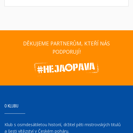
DĚKUJEME PARTNERŮM, KTEŘÍ NÁS
PODPORUJÍ!
O KLUBU
Klub s osmdesátiletou historií, držitel pěti mistrovských titulů
a šesti vítězství v Českém poháru.