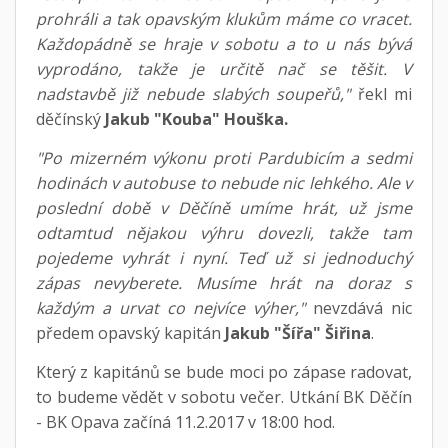
prohráli a tak opavským klukům máme co vracet.
Každopádně se hraje v sobotu a to u nás bývá
vyprodáno, takže je určitě nač se těšit. V
nadstavbě již nebude slabých soupeřů,"
řekl mi
děčínský
Jakub "Kouba" Houška.
"Po mizerném výkonu proti Pardubicím a sedmi
hodinách v autobuse to nebude nic lehkého. Ale v
poslední době v Děčíně umíme hrát, už jsme
odtamtud nějakou výhru dovezli, takže tam
pojedeme vyhrát i nyní. Teď už si jednoduchý
zápas nevyberete. Musíme hrát na doraz s
každým a urvat co nejvíce výher,"
nevzdává nic
předem opavský kapitán
Jakub "Šířa" Šiřina
.
Který z kapitánů se bude moci po zápase radovat,
to budeme vědět v sobotu večer. Utkání BK Děčín
- BK Opava začíná 11.2.2017 v 18:00 hod.