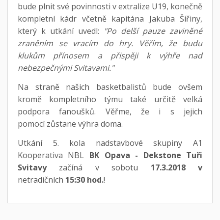
bude plnit své povinnosti v extralize U19, konečně
kompletní kádr včetně kapitána Jakuba Šiřiny,
který k utkání uvedl:
"Po delší pauze zaviněné
zraněním se vracím do hry. Věřím, že budu
klukům přínosem a přispěji k výhře nad
nebezpečnými Svitavami."
Na straně našich basketbalistů bude ovšem
kromě kompletního týmu také určitě velká
podpora fanoušků. Věřme, že i s jejich
pomocí zůstane výhra doma.
Utkání 5. kola nadstavbové skupiny A1
Kooperativa NBL
BK Opava - Dekstone Tuři
Svitavy
začíná v sobotu
17.3.2018 v
netradičních
15:30 hod.
!