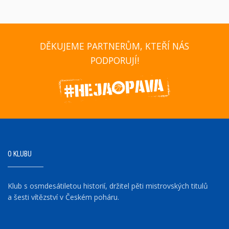
DĚKUJEME PARTNERŮM, KTEŘÍ NÁS
PODPORUJÍ!
O KLUBU
Klub s osmdesátiletou historií, držitel pěti mistrovských titulů
a šesti vítězství v Českém poháru.