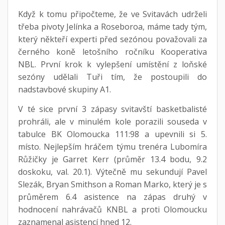
Když k tomu připočteme, že ve Svitavách udrželi
třeba pivoty Jelínka a Roseboroa, máme tady tým,
který někteří experti před sezónou považovali za
černého koně letošního ročníku Kooperativa
NBL. První krok k vylepšení umístění z loňské
sezóny udělali Tuři tím, že postoupili do
nadstavbové skupiny A1.
V té sice první 3 zápasy svitavští basketbalisté
prohráli, ale v minulém kole porazili souseda v
tabulce BK Olomoucka 111:98 a upevnili si 5.
místo. Nejlepším hráčem týmu trenéra Lubomíra
Růžičky je Garret Kerr (průměr 13.4 bodu, 9.2
doskoku, val. 20.1). Výtečně mu sekundují Pavel
Slezák, Bryan Smithson a Roman Marko, který je s
průměrem 6.4 asistence na zápas druhý v
hodnocení nahrávačů KNBL a proti Olomoucku
zaznamenal asistencí hned 12.