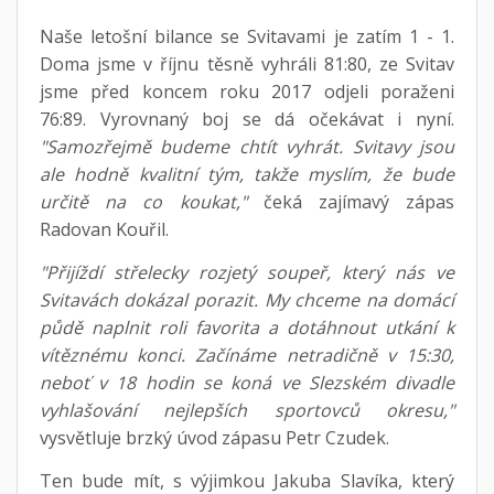
Naše letošní bilance se Svitavami je zatím 1 - 1.
Doma jsme v říjnu těsně vyhráli 81:80, ze Svitav
jsme před koncem roku 2017 odjeli poraženi
76:89. Vyrovnaný boj se dá očekávat i nyní.
"Samozřejmě budeme chtít vyhrát. Svitavy jsou
ale hodně kvalitní tým, takže myslím, že bude
určitě na co koukat,"
čeká zajímavý zápas
Radovan Kouřil.
"Přijíždí střelecky rozjetý soupeř, který nás ve
Svitavách dokázal porazit. My chceme na domácí
půdě naplnit roli favorita a dotáhnout utkání k
vítěznému konci. Začínáme netradičně v 15:30,
neboť v 18 hodin se koná ve Slezském divadle
vyhlašování nejlepších sportovců okresu,"
vysvětluje brzký úvod zápasu Petr Czudek.
Ten bude mít, s výjimkou Jakuba Slavíka, který