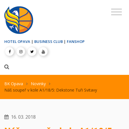
HOTEL OPAVA
|
BUSINESS CLUB
|
FANSHOP
BK Opava
Novinky
Náš soupeř v kole A1/18/5: Dekstone Tuři Svitavy
16. 03. 2018