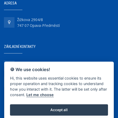
ADRESA
Žižkova 2904/8
747 07 Opava-Předměstí
ZÁKLADNÍ KONTAKTY
+420 737 218 679
🍪 We use cookies!
Hi, this website uses essential cookies to ensure its
info@bkopava.cz
proper operation and tracking cookies to understand
www.bkopava.cz
how you interact with it. The latter will be set only after
consent.
Let me choose
Accept all