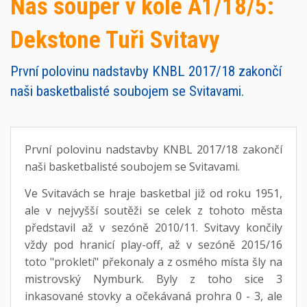
Náš soupeř v kole A1/18/5:
Dekstone Tuři Svitavy
První polovinu nadstavby KNBL 2017/18 zakončí
naši basketbalisté soubojem se Svitavami.
První polovinu nadstavby KNBL 2017/18 zakončí
naši basketbalisté soubojem se Svitavami.
Ve Svitavách se hraje basketbal již od roku 1951,
ale v nejvyšší soutěži se celek z tohoto města
představil až v sezóně 2010/11. Svitavy končily
vždy pod hranicí play-off, až v sezóně 2015/16
toto "prokletí" překonaly a z osmého místa šly na
mistrovský Nymburk. Byly z toho sice 3
inkasované stovky a očekávaná prohra 0 - 3, ale