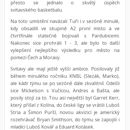
přesto se jednalo o skvělý úspěch
svitavského basketbalu.
Na toto umístění navázali Tuři i v sezóně minulé,
kdy obsadili ve skupině A2 první místo a ve
čtvrtfinále statečně bojovali s Pardubicemi.
Nakonec sice prohráli 1 - 3, ale bylo to další
vylepšení nejlepšího výsledku pro město na
pomezí Čech a Moravy.
Svitavy ale mají ještě vyšší ambice. Posilovaly již
během minulého ročníku KNBL (Slezák, Marko),
ale kádr týmu se po sezóně dále zkvalitnil. Odešli
sice Mickelson s Vučicou, Andres a Bašta, ale
posily stojí za to. Tou asi největší byl Garret Kerr,
který přišel z Kolína, do české ligy se vrátili Luboš
Stria a Šimon Puršl, novou akvizicí je americký
rozehrávač Bryan Smithson, do týmu se zapojili i
mladíci Luboš Kovář a Eduard Kotásek.