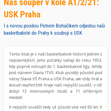
Náš soupeř v kole A1/2/21:
USK Praha
I s novou posilou Petrem Bohačíkem odjedou naši
basketbalisté do Prahy k souboji s USK
Tento klub je v naší basketbalové historii jedním z
nejslavnějších. Jeho počátky sahají do roku 1953,
kdy poprvé vstoupil do 1. basketbalové ligy, tehdy
pod názvem Slavia ITVS. Klub později působil pod
názvy Slavia VŠ Praha a USK Praha, ale vždy hrál a
dosud nepřetržitě hraje naši nejvyšší soutěž, v níž
dobyl 13 mistrovských titulů a 11 stříbrných
medailí.
V nejvyšší soutěži tedy už působí více než 60 let. V