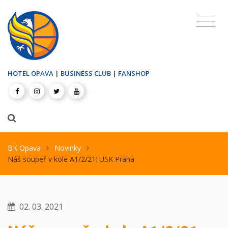
HOTEL OPAVA
|
BUSINESS CLUB
|
FANSHOP
BK Opava
Novinky
Náš soupeř v kole A1/2/21: USK Praha
02. 03. 2021