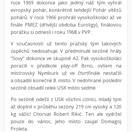
roce 1969 dokonce jako jediný náš tým vyhrál
evropský pohár, konkrétně tehdejší Pohár vítězů
pohárů. V roce 1966 prohráli vysokoškoláci až ve
finále PMEZ (dřívější obdoba Euroligy), finálovou
porážku si odnesli i roku 1968 v PVP.
V současnosti už tento pražský tým takových
úspěchů nedosahuje. V předminulé sezóně hrály
"Sovy" dokonce ve skupině A2. Pak vysokoškoláci
porazili v předkole play-off Brno, ovšem na
mistrovský Nymburk už ve čtvrtfinále nestačili
a obsadili konečné 8. místo. V nedohrané poslední
sezóně obsadil celek USK místo sedmé.
Po sezóně odešli z USK všichni cizinci, mladý tým
až doplnil v průběhu sezóny 219 cm vysoký a 120
kg vážící Chorvat Robert Rikić. Ten ale vydržel
pouze do vánoc, jeho místo zaujal Domagoj
Proleta.