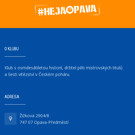
O KLUBU
Klub s osmdesátiletou historií, držitel pěti mistrovských titulů
a šesti vítězství v Českém poháru.
ADRESA
Žižkova 2904/8
747 07 Opava-Předměstí