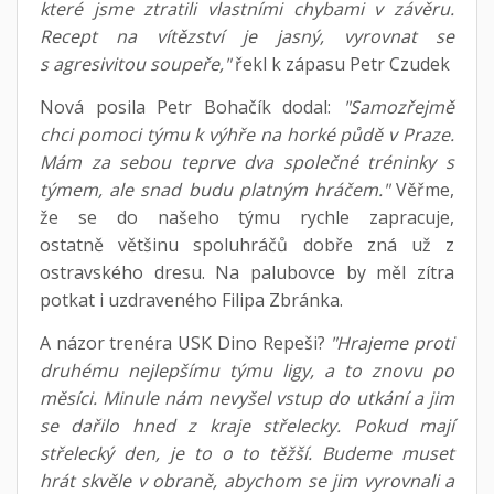
které jsme ztratili vlastními chybami v závěru.
Recept na vítězství je jasný, vyrovnat se
s agresivitou soupeře,"
řekl k zápasu Petr Czudek
Nová posila Petr Bohačík dodal:
"Samozřejmě
chci pomoci týmu k výhře na horké půdě v Praze.
Mám za sebou teprve dva společné tréninky s
týmem, ale snad budu platným hráčem."
Věřme,
že se do našeho týmu rychle zapracuje,
ostatně většinu spoluhráčů dobře zná už z
ostravského dresu. Na palubovce by měl zítra
potkat i uzdraveného Filipa Zbránka.
A názor trenéra USK Dino Repeši?
"Hrajeme proti
druhému nejlepšímu týmu ligy, a to znovu po
měsíci. Minule nám nevyšel vstup do utkání a jim
se dařilo hned z kraje střelecky. Pokud mají
střelecký den, je to o to těžší. Budeme muset
hrát skvěle v obraně, abychom se jim vyrovnali a