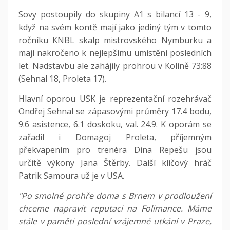
Sovy postoupily do skupiny A1 s bilancí 13 - 9,
když na svém kontě mají jako jediný tým v tomto
ročníku KNBL skalp mistrovského Nymburku a
mají nakročeno k nejlepšímu umístění posledních
let. Nadstavbu ale zahájily prohrou v Kolíně 73:88
(Sehnal 18, Proleta 17).
Hlavní oporou USK je reprezentační rozehrávač
Ondřej Sehnal se zápasovými průměry 17.4 bodu,
9.6 asistence, 6.1 doskoku, val. 24.9. K oporám se
zařadil i Domagoj Proleta, příjemným
překvapením pro trenéra Dina Repešu jsou
určitě výkony Jana Štěrby. Další klíčový hráč
Patrik Samoura už je v USA.
"Po smolné prohře doma s Brnem v prodloužení
chceme napravit reputaci na Folimance. Máme
stále v paměti poslední vzájemné utkání v Praze,