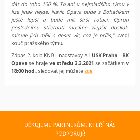
dát do toho 100 %. To ani u nejmladšího týmu v
lize jinak nejde. Navíc Opava bude s Bohačíkem
ještě lepší a bude mít širší rotaci. Oproti
poslednímu střetnutí musíme zlepšit doskok,
minule jich měli o deset víc, což je příliš,"
uvedl
kouč pražského týmu.
Zápas 2. kola KNBL nadstavby A1
USK Praha - BK
Opava
se hraje
ve středu 3.3.2021
se začátkem
v
18:00 hod.
, sledovat jej můžete
zde
.
DĚKUJEME PARTNERŮM, KTEŘÍ NÁS
PODPORUJÍ!