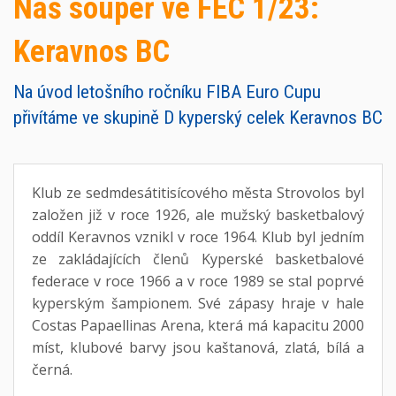
Náš soupeř ve FEC 1/23:
Keravnos BC
Na úvod letošního ročníku FIBA Euro Cupu
přivítáme ve skupině D kyperský celek Keravnos BC
Klub ze sedmdesátitisícového města Strovolos byl
založen již v roce 1926, ale mužský basketbalový
oddíl Keravnos vznikl v roce 1964. Klub byl jedním
ze zakládajících členů Kyperské basketbalové
federace v roce 1966 a v roce 1989 se stal poprvé
kyperským šampionem. Své zápasy hraje v hale
Costas Papaellinas Arena, která má kapacitu 2000
míst, klubové barvy jsou kaštanová, zlatá, bílá a
černá.