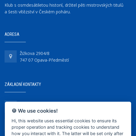
Klub s osmdesátiletou historií, držitel pěti mistrovských titulů
a šesti vítězství v Českém poháru.
ADRESA
Žižkova 2904/8
747 07 Opava-Předměstí
ZÁKLADNÍ KONTAKTY
+420 737 218 679
🍪 We use cookies!
Hi, this website uses essential cookies to ensure its
info@bkopava.cz
proper operation and tracking cookies to understand
www.bkopava.cz
how you interact with it. The latter will be set only after