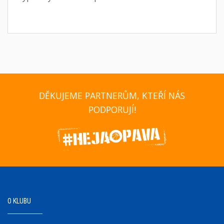
DĚKUJEME PARTNERŮM, KTEŘÍ NÁS
PODPORUJÍ!
O KLUBU