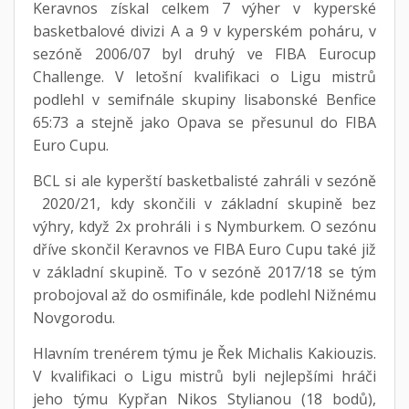
Keravnos získal celkem 7 výher v kyperské
basketbalové divizi A a 9 v kyperském poháru, v
sezóně 2006/07 byl druhý ve FIBA Eurocup
Challenge. V letošní kvalifikaci o Ligu mistrů
podlehl v semifnále skupiny lisabonské Benfice
65:73 a stejně jako Opava se přesunul do FIBA
Euro Cupu.
BCL si ale kyperští basketbalisté zahráli v sezóně
2020/21, kdy skončili v základní skupině bez
výhry, když 2x prohráli i s Nymburkem. O sezónu
dříve skončil Keravnos ve FIBA Euro Cupu také již
v základní skupině. To v sezóně 2017/18 se tým
probojoval až do osmifinále, kde podlehl Nižnému
Novgorodu.
Hlavním trenérem týmu je Řek Michalis Kakiouzis.
V kvalifikaci o Ligu mistrů byli nejlepšími hráči
jeho týmu Kypřan Nikos Stylianou (18 bodů),