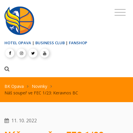
HOTEL OPAVA
|
BUSINESS CLUB
|
FANSHOP
BK Opava
Novinky
Náš soupeř ve FEC 1/23: Keravnos BC
11. 10. 2022