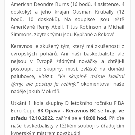
Američan Deondre Burns (16 bodů, 4 asistence, 4
doskoky) a jeho krajan Ousman Krubally (12
bodů, 10 doskoků). Na soupisce jsou ještě
Američané Remy Abell, Titus Robinson a Michail
Simmons, zbytek týmu jsou Kypřané a Řekové.
Keravnos je zkušený tým, který má zkušenosti z
evropských pohárů. Ani naši basketbalisté ale
nejsou v Evropě žádnými nováčky a chtějí-li
postoupit ze skupiny, musí, zvláště na domácí
palubovce, vítězit.
"Ve skupině máme kvalitní
týmy, ale postup je reálný,"
okomentoval naše
naděje Jakub Mokráň.
Utkání 1. kola skupiny D letošního ročníku FIBA
Euro Cupu
BK Opava - Keravnos BC
se hraje
ve
středu 12.10.2022
, začíná se
v 18:00 hod.
Přijďte
naše basketbalisty v těžkém souboji s úřadujícím
kyperským mistrem povzbudit!