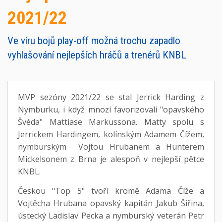
2021/22
Ve víru bojů play-off možná trochu zapadlo
vyhlašování nejlepších hráčů a trenérů KNBL
MVP sezóny 2021/22 se stal Jerrick Harding z
Nymburku, i když mnozí favorizovali "opavského
Švéda" Mattiase Markussona. Matty spolu s
Jerrickem Hardingem, kolínským Adamem Čížem,
nymburským Vojtou Hrubanem a Hunterem
Mickelsonem z Brna je alespoň v nejlepší pětce
KNBL.
Českou "Top 5" tvoří kromě Adama Číže a
Vojtěcha Hrubana opavský kapitán Jakub Šiřina,
ústecký Ladislav Pecka a nymburský veterán Petr