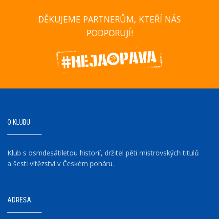
DĚKUJEME PARTNERŮM, KTEŘÍ NÁS
PODPORUJÍ!
O KLUBU
Klub s osmdesátiletou historií, držitel pěti mistrovských titulů
a šesti vítězství v Českém poháru.
ADRESA