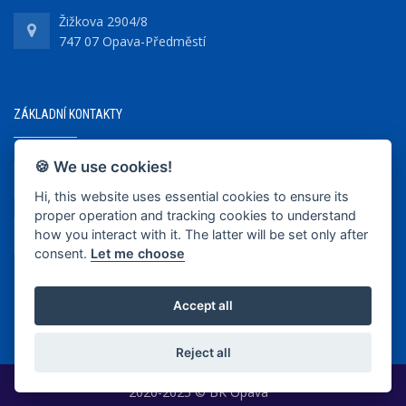
Žižkova 2904/8
747 07 Opava-Předměstí
ZÁKLADNÍ KONTAKTY
🍪 We use cookies!
+420 737 218 679
Hi, this website uses essential cookies to ensure its
proper operation and tracking cookies to understand
info@bkopava.cz
how you interact with it. The latter will be set only after
www.bkopava.cz
consent.
Let me choose
Accept all
Reject all
2020-2025 © BK Opava