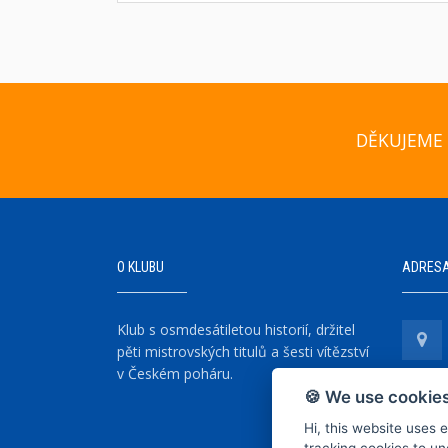
DĚKUJEME 
O KLUBU
ADRES
Klub s osmdesátiletou historií, držitel
pěti mistrovských titulů a šesti vítězství
v Českém poháru.
🍪 We use cookies
Hi, this website uses 