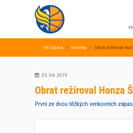
V
BK Opava
Novinky
Obrat režíroval Hon
03. 04. 2019
Obrat režíroval Honza Š
První ze dvou těžkých venkovních zápas