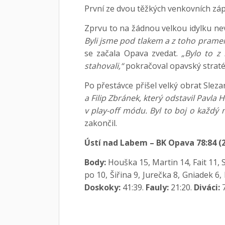
První ze dvou těžkých venkovních záp
Zprvu to na žádnou velkou idylku ne
Byli jsme pod tlakem a z toho prame
se začala Opava zvedat.
„Bylo to z
stahovali,“
pokračoval opavský straté
Po přestávce přišel velký obrat Slez
a Filip Zbránek, který odstavil Pavla 
v play-off módu. Byl to boj o každý 
zakončil.
Ústí nad Labem – BK Opava 78:84 (29
Body:
Houška 15, Martin 14, Fait 11, S
po 10, Šiřina 9, Jurečka 8, Gniadek 6
Doskoky:
41:39.
Fauly:
21:20.
Diváci:
7