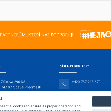
PARTNERŮM, KTEŘÍ NÁS PODPORUJÍ!
A
ZÁKLADNÍ KONTAKTY
Žižkova 2904/8
+420 737 218 679
747 07 Opava-Předměstí
!
essential cookies to ensure its proper operation and