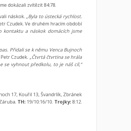
 dokázali zvítězit 84:78.
vali náskok.
„Byla to ústecká rychlost.
tr Czudek. Ve druhém hracím období
ího kontaktu a náskok domácích jsme
pas. Přidali se k němu Venca Bujnoch
 Petr Czudek.
„Čtvrtá čtvrtina se hrála
 se vyhnout předkolu, to je náš cíl,“
jnoch 17, Kouřil 13, Švandrlík, Zbránek
 Záruba.
TH:
19/10:16/10.
Trojky:
8:12.