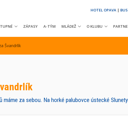
HOTEL OPAVA
|
BUS
STUPNÉ
ZÁPASY
A-TÝM
MLÁDEŽ
O KLUBU
PARTNE
za Švandrlík
vandrlík
ů máme za sebou. Na horké palubovce ústecké Slunety j