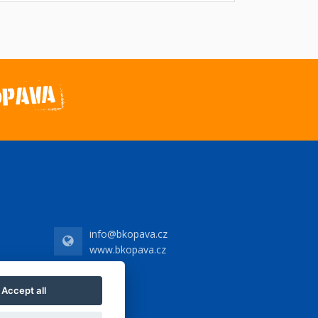
info@bkopava.cz
www.bkopava.cz
Accept all