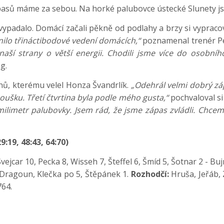
asů máme za sebou. Na horké palubovce ústecké Slunety jsme
vypadalo. Domácí začali pěkně od podlahy a brzy si vypraco
nilo třináctibodové vedení domácích,“
poznamenal trenér Pe
 naší strany o větší energii. Chodili jsme více do osobn
g.
anů, kterému velel Honza Švandrlík.
„Odehrál velmi dobrý zá
Houšku. Třetí čtvrtina byla podle mého gusta,“
pochvaloval si
milimetr palubovky. Jsem rád, že jsme zápas zvládli. Chceme
:19, 48:43, 64:70)
vejcar 10, Pecka 8, Wisseh 7, Šteffel 6, Šmíd 5, Šotnar 2 - Bu
, Dragoun, Klečka po 5, Štěpánek 1.
Rozhodčí:
Hruša, Jeřáb,
64.