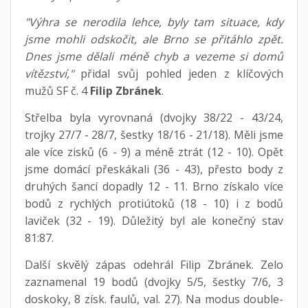
"Výhra se nerodila lehce, byly tam situace, kdy
jsme mohli odskočit, ale Brno se přitáhlo zpět.
Dnes jsme dělali méně chyb a vezeme si domů
vítězství,"
přidal svůj pohled jeden z klíčových
mužů SF č. 4
Filip Zbránek
.
Střelba byla vyrovnaná (dvojky 38/22 - 43/24,
trojky 27/7 - 28/7, šestky 18/16 - 21/18). Měli jsme
ale více zisků (6 - 9) a méně ztrát (12 - 10). Opět
jsme domácí přeskákali (36 - 43), přesto body z
druhých šancí dopadly 12 - 11. Brno získalo více
bodů z rychlých protiútoků (18 - 10) i z bodů
laviček (32 - 19). Důležitý byl ale konečný stav
81:87.
Další skvělý zápas odehrál Filip Zbránek. Zelo
zaznamenal 19 bodů (dvojky 5/5, šestky 7/6, 3
doskoky, 8 získ. faulů, val. 27). Na modus double-