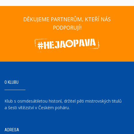
DĚKUJEME PARTNERŮM, KTEŘÍ NÁS
PODPORUJÍ!
O KLUBU
Klub s osmdesátiletou historií, držitel pěti mistrovských titulů
a šesti vítězství v Českém poháru.
ADRESA