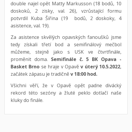
double najel opět Matty Markusson (18 bodů, 10
doskoků, 2 zisky, val. 26), vzrůstající formu
potvrdil Kuba Šiřina (19 bodů, 2 doskoky, 4
asistence, val. 19).
Za asistence skvělých opavských fanoušků jsme
tedy získali třetí bod a semifinálový mečbol
můžeme, stejně jako s USK ve čtvrtfinále,
proměnit doma.
Semifinále č. 5 BK Opava -
Basket Brno
se hraje v Opavě
v úterý 10.5.2022
,
začátek zápasu je tradičně
v 18:00 hod.
Všichni věří, že v Opavě opět padne divácký
rekord této sezóny a žluté peklo dotlačí naše
kluky do finále.