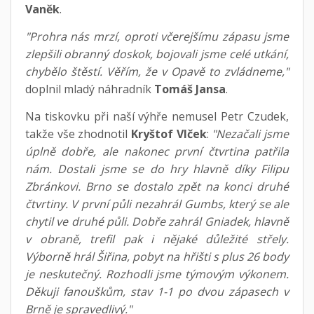
Vaněk
.
"Prohra nás mrzí, oproti včerejšímu zápasu jsme
zlepšili obranný doskok, bojovali jsme celé utkání,
chybělo štěstí. Věřím, že v Opavě to zvládneme,"
doplnil mladý náhradník
Tomáš Jansa
.
Na tiskovku při naší výhře nemusel Petr Czudek,
takže vše zhodnotil
Kryštof Vlček
:
"Nezačali jsme
úplně dobře, ale nakonec první čtvrtina patřila
nám. Dostali jsme se do hry hlavně díky Filipu
Zbránkovi. Brno se dostalo zpět na konci druhé
čtvrtiny. V první půli nezahrál Gumbs, který se ale
chytil ve druhé půli. Dobře zahrál Gniadek, hlavně
v obraně, trefil pak i nějaké důležité střely.
Výborně hrál Šiřina, pobyt na hřišti s plus 26 body
je neskutečný. Rozhodli jsme týmovým výkonem.
Děkuji fanouškům, stav 1-1 po dvou zápasech v
Brně je spravedlivý."