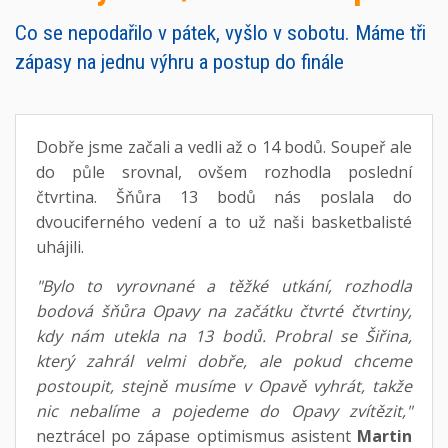
Co se nepodařilo v pátek, vyšlo v sobotu. Máme tři
zápasy na jednu výhru a postup do finále
Dobře jsme začali a vedli až o 14 bodů. Soupeř ale
do půle srovnal, ovšem rozhodla poslední
čtvrtina. Šňůra 13 bodů nás poslala do
dvouciferného vedení a to už naši basketbalisté
uhájili.
"Bylo to vyrovnané a těžké utkání, rozhodla
bodová šňůra Opavy na začátku čtvrté čtvrtiny,
kdy nám utekla na 13 bodů. Probral se Šiřina,
který zahrál velmi dobře, ale pokud chceme
postoupit, stejně musíme v Opavě vyhrát, takže
nic nebalíme a pojedeme do Opavy zvítězit,"
neztrácel po zápase optimismus asistent
Martin