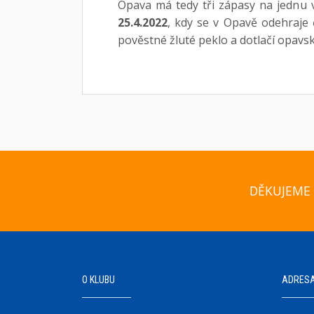
Opava má tedy tři zápasy na jednu 
25.4.2022
, kdy se v Opavě odehraje č
pověstné žluté peklo a dotlačí opavs
DĚKUJEME 
O KLUBU
ADRES