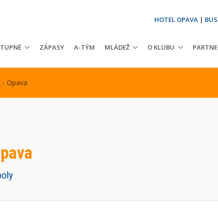
HOTEL OPAVA
|
BUS
STUPNÉ
ZÁPASY
A-TÝM
MLÁDEŽ
O KLUBU
PARTNE
 - Opava
Opava
boly