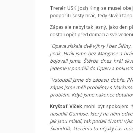
Trenér USK Josh King se musel obejí
podpořil i šestý hráč, tedy skvělí fan
Zápas ale nebyl tak jasný, jako den 
dostali opět před domácí a své vedení 
"Opava získala dvě výhry i bez Šiřiny
jinak. Hráli jsme bez Mangase a hráč
bojovali jsme. Štěrba dnes hrál skv
jedeme v pondělí do Opavy a pokusím
"Vstoupili jsme do zápasu dobře. P
zápas jsme měli problémy s Markusson
problém. Když jsme nakonec dotahovali,
Kryštof Vlček
mohl být spokojen:
"V
nasadili Gumbse, který na něm odvedl
jak jsou mladí, tak podali životní vý
Švandrlík, kterému to nějaký čas moc