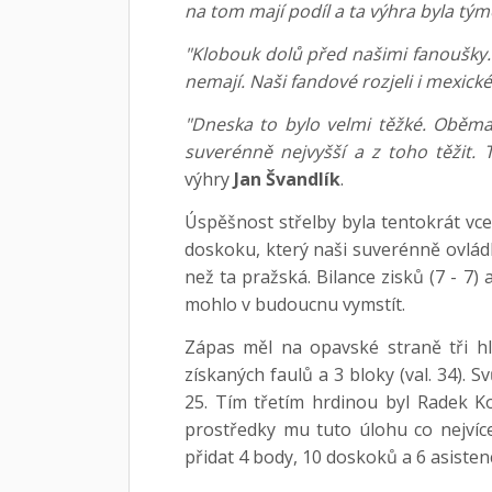
na tom mají podíl a ta výhra byla tým
"Klobouk dolů před našimi fanoušky.
nemají. Naši fandové rozjeli i mexické v
"Dneska to bylo velmi těžké. Oběma 
suverénně nejvyšší a z toho těžit.
výhry
Jan Švandlík
.
Úspěšnost střelby byla tentokrát vce
doskoku, který naši suverénně ovládli 
než ta pražská. Bilance zisků (7 - 7
mohlo v budoucnu vymstít.
Zápas měl na opavské straně tři hl
získaných faulů a 3 bloky (val. 34). S
25. Tím třetím hrdinou byl Radek Ko
prostředky mu tuto úlohu co nejvíc
přidat 4 body, 10 doskoků a 6 asisten