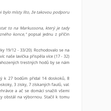
 bylo místy líto, že takovou podporu
tat to na Markussona, který je tady
ězného konce,"
popsal jednu z příčin
tky 19/12 - 33/20). Rozhodovalo se na
íc naše lavička přispěla více (17 - 32)
í zahozených trestných hodů by se nám
erý k 27 bodům přidal 14 doskoků, 8
skoky, 3 zisky, 7 získaných faulů, val.
ehrávce a ač se domácí snažili všemi
y obstál na výbornou. Stačil k tomu