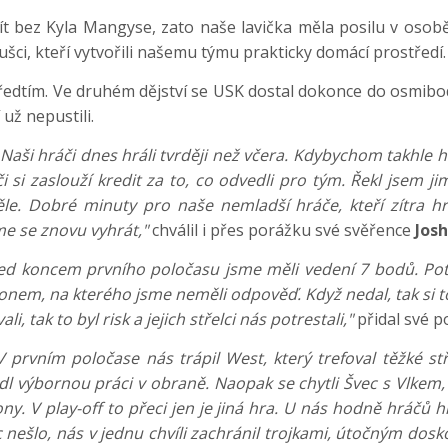
t bez Kyla Mangyse, zato naše lavička měla posilu v osob
oušci, kteří vytvořili našemu týmu prakticky domácí prostředí.
předtím. Ve druhém dějství se USK dostal dokonce do osmibo
už nepustili.
. Naši hráči dnes hráli tvrději než včera. Kdybychom takhle h
i si zaslouží kredit za to, co odvedli pro tým. Řekl jsem ji
ěle. Dobré minuty pro naše nemladší hráče, kteří zítra hra
e se znovu vyhrát,"
chválil i přes porážku své svěřence
Jos
řed koncem prvního poločasu jsme měli vedení 7 bodů. Pot
em, na kterého jsme neměli odpověď. Když nedal, tak si to d
 tak to byl risk a jejich střelci nás potrestali,"
přidal své 
 prvním poločase nás trápil West, který trefoval těžké s
 výbornou práci v obraně. Naopak se chytli Švec s Vlkem, 
kony. V play-off to přeci jen je jiná hra. U nás hodně hráčů
 nešlo, nás v jednu chvíli zachránil trojkami, útočným dosk