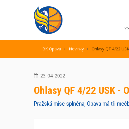
V
BK Opava
Novinky
Ohlasy QF 4/22 USK
23. 04. 2022
Ohlasy QF 4/22 USK - 
Pražská mise splněna, Opava má tři meč