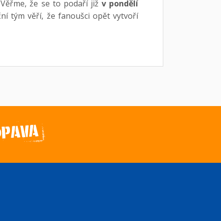
Věřme, že se to podaří již
v pondělí
ční tým věří, že fanoušci opět vytvoří