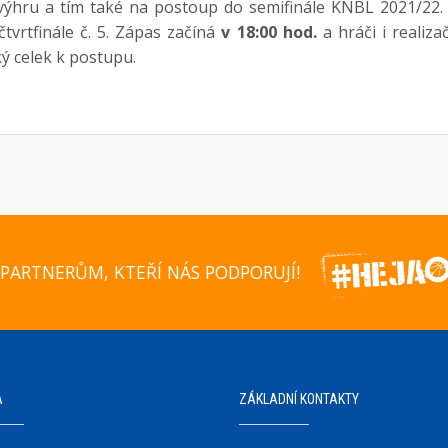
výhru a tím také na postoup do semifinále KNBL 2021/22. 
tvrtfinále č. 5. Zápas začíná
v 18:00 hod.
a hráči i realiza
ký celek k postupu.
PARTNERŮM, KTEŘÍ NÁS PODPORUJÍ!
A
ZÁKLADNÍ KONTAKTY