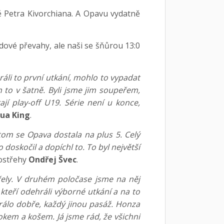
ě Petra Kivorchiana. A Opavu vydatně
dové převahy, ale naši se šňůrou 13:0
ráli to první utkání, mohlo to vypadat
m to v šatně. Byli jsme jim soupeřem,
jí play-off U19. Série není u konce,
hua King
.
om se Opava dostala na plus 5. Celý
oskočil a dopíchl to. To byl největší
postřehy
Ondřej Švec
.
třely. V druhém poločase jsme na něj
kteří odehráli výborné utkání a na to
 hrálo dobře, každý jinou pasáž. Honza
okem a košem. Já jsme rád, že všichni