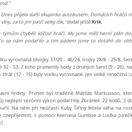
ová."
 Dnes přijela další skupinka autobusem. Domácích hráčů mi
lny, za to jim patří velký dík,"
dodal ještě
Krik
.
týmům chyběli klíčoví hráči. My jsme měli herní plán dos
 To se nám podařilo a tím pádem jsme to dotáhli do vít
lku vyrovnaná (dvojky 37/20 - 46/24, trojky 28/8 - 25/8, šes
32 - 53. Z toho pramenily body z druhých šancí (9 - 26), nav
) a ztrát (12 - 15) byly vcelku vyrovnané. Jen velké množstv
avní hrdiny. Prvním byl tradičně Mattias Markusson, kt
vůj nejlepší sezónní výkon podal Filip Zbránek: 22 bodů, 3 do
uřil. Na něm při neúčasti Kuby Šiřiny ležela váha na roz
e znepříjemnit, s pomocí Keenana Gumbse a Luďka Jurečk
cí.