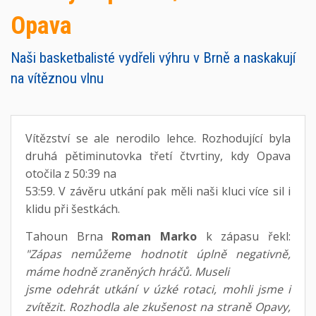
Opava
Naši basketbalisté vydřeli výhru v Brně a naskakují
na vítěznou vlnu
Vítězství se ale nerodilo lehce. Rozhodující byla
druhá pětiminutovka třetí čtvrtiny, kdy Opava
otočila z 50:39 na
53:59. V závěru utkání pak měli naši kluci více sil i
klidu při šestkách.
Tahoun Brna
Roman Marko
k zápasu řekl:
"Zápas nemůžeme hodnotit úplně negativně,
máme hodně zraněných hráčů. Museli
jsme odehrát utkání v úzké rotaci, mohli jsme i
zvítězit. Rozhodla ale zkušenost na straně Opavy,