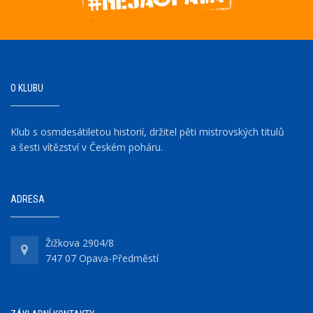
O KLUBU
Klub s osmdesátiletou historií, držitel pěti mistrovských titulů
a šesti vítězství v Českém poháru.
ADRESA
Žižkova 2904/8
747 07 Opava-Předměstí