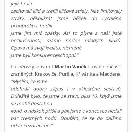
jejíž hráči
zachovali klid a trefili klíčové střely. Nás limitovaly
ztráty, několikrát jsme běželi do rychlého
protiútoku a hodili
jsme jim míč zpátky. Asi to plyne z naší jisté
nezkušenosti, máme hodně mladých kluků.
Opava má svoji kvalitu, nicméně
jsme byli konkurenceschopní."
I brněnský asistent
Martin Vaněk
litoval neúčasti
zraněných Krakoviče, Puršla, Křivánka a Maddena:
"Myslím, že jsme
odehráli dobrý zápas i v okleštěné sestavě.
Důležité bylo, že jsme ze stavu plus 10, když jsme
se mohli dostat na
koně, o náskok přišli a pak jsme v koncovce nedali
pár trestných hodů. Doufám, že se do dalšího
utkání uzdravíme."