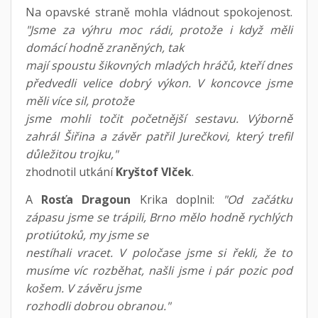
Na opavské straně mohla vládnout spokojenost.
"Jsme za výhru moc rádi, protože i když měli
domácí hodně zraněných, tak
mají spoustu šikovných mladých hráčů, kteří dnes
předvedli velice dobrý výkon. V koncovce jsme
měli více sil, protože
jsme mohli točit početnější sestavu. Výborně
zahrál Šiřina a závěr patřil Jurečkovi, který trefil
důležitou trojku,"
zhodnotil utkání
Kryštof Vlček
.
A
Rosťa Dragoun
Krika doplnil:
"Od začátku
zápasu jsme se trápili, Brno mělo hodně rychlých
protiútoků, my jsme se
nestíhali vracet. V poločase jsme si řekli, že to
musíme víc rozběhat, našli jsme i pár pozic pod
košem. V závěru jsme
rozhodli dobrou obranou."