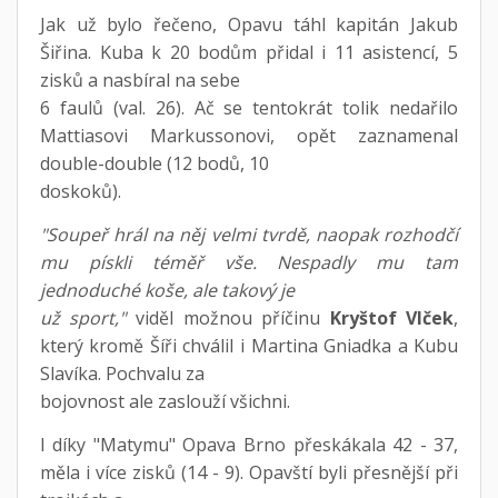
Jak už bylo řečeno, Opavu táhl kapitán Jakub
Šiřina. Kuba k 20 bodům přidal i 11 asistencí, 5
zisků a nasbíral na sebe
6 faulů (val. 26). Ač se tentokrát tolik nedařilo
Mattiasovi Markussonovi, opět zaznamenal
double-double (12 bodů, 10
doskoků).
"Soupeř hrál na něj velmi tvrdě, naopak rozhodčí
mu pískli téměř vše. Nespadly mu tam
jednoduché koše, ale takový je
už sport,"
viděl možnou příčinu
Kryštof Vlček
,
který kromě Šíři chválil i Martina Gniadka a Kubu
Slavíka. Pochvalu za
bojovnost ale zaslouží všichni.
I díky "Matymu" Opava Brno přeskákala 42 - 37,
měla i více zisků (14 - 9). Opavští byli přesnější při