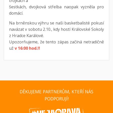
trojkách a
šestkách, dvojková střelba naopak vyzněla pro
domácí.
Na brněnskou výhru se naši basketbalisté pokusí
navázat v sobotu 2.10., kdy hostí Královské Sokoly
z Hradce Karálové.
Upozorňujeme, že tento zápas začíná netradičně
už
v 16:00 hod.!!
DĚKUJEME PARTNERŮM, KTEŘÍ NÁS
PODPORUJÍ!