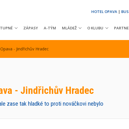
HOTEL OPAVA
|
BUS
STUPNÉ
ZÁPASY
A-TÝM
MLÁDEŽ
O KLUBU
PARTNE
Opava - Jindřichův Hradec
va - Jindřichův Hradec
 ale zase tak hladké to proti nováčkovi nebylo