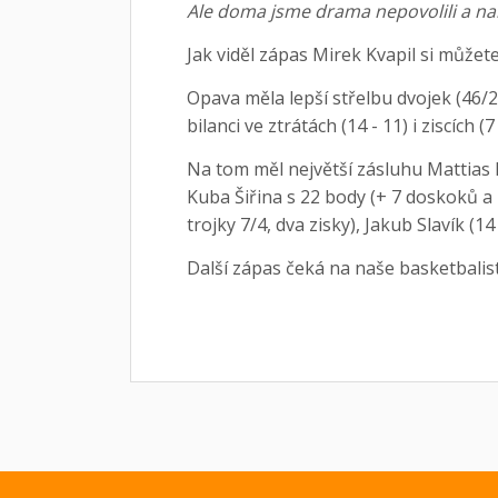
Ale doma jsme drama nepovolili a na
Jak viděl zápas Mirek Kvapil si můžet
Opava měla lepší střelbu dvojek (46/27
bilanci ve ztrátách (14 - 11) i ziscích 
Na tom měl největší zásluhu Mattias 
Kuba Šiřina s 22 body (+ 7 doskoků a 4
trojky 7/4, dva zisky), Jakub Slavík (1
Další zápas čeká na naše basketbalist