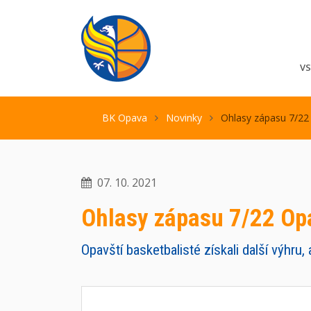
V
BK Opava
Novinky
Ohlasy zápasu 7/22 
07. 10. 2021
Ohlasy zápasu 7/22 Opa
Opavští basketbalisté získali další výhru,