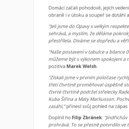
Domácí začali pohodově, jejich vedení
obraně i v útoku a soupeř se dotáhl a
"Jeli jsme do Opavy s velkým respekte
sehrává, a myslím, že děláme pokroky
přestřílela. Díváme se dopředu a věř
"Naše postavení v tabulce a bilance 
můžeme být s výkonem spokojeni a my
pozitiva
Marek Welsh
.
"Získali jsme v prvním poločase rych
třetí čtvrtině proměňoval úspěšně stř
čtvrté čtvrtině podržel střelecky Rad
Kuba Šiřina a Maty Markusson. Pochvá
zasáhl,"
přinesl svůj pohled na zápas
Doplnil ho
Filip Zbránek
:
"Jindřichův 
prohrává. To se přesně potvrdilo ve t