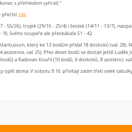
konec s přehledem vyhráli."
e přečíst
zde
.
 - 55/26), trojek (29/10 - 25/4) i šestek (14/11 - 13/7), naop
(7 - 9). Svého soupeře ale přeskákala 51 - 42.
Markusson, který ke 13 bodům přidal 18 doskoků (val. 28). N
 asistence, val. 25). Přes deset bodů se dostali ještě Luděk 
4 bodů) a Radovan Kouřil (10 bodů, 6 doskoků, 8 asistencí, val.
y opět doma. V sobotu 9.10. přivítají zatím třetí celek tabul