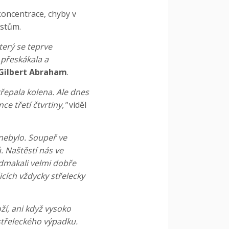
 koncentrace, chyby v
istům.
terý se teprve
 přeskákala a
Gilbert Abraham
.
řepala kolena. Ale dnes
 třetí čtvrtiny,"
viděl
 nebylo. Soupeř ve
. Naštěstí nás ve
odmakali velmi dobře
cích vždycky střelecky
ží, ani když vysoko
 střeleckého výpadku.